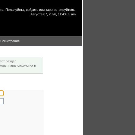
ть
. Пожалуйста,
войдите
или
зарегистрируйтесь
.
Августа 07, 2026, 11:43:05 am
Регистрация
тот раздел.
ogy: парапсихология в