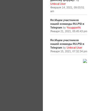
данному форуму?
by
Unlocal User
Февраля 14, 2021, 09:03:51
am
Re:Ищем участников
нашей команды RU.PSI в
Telegram
by
%support%
Января 21, 2021, 05:45:43 pm
Re:Ищем участников
нашей команды RU.PSI в
Telegram
by
Unlocal User
Января 15, 2021, 07:32:34 pm
[+]