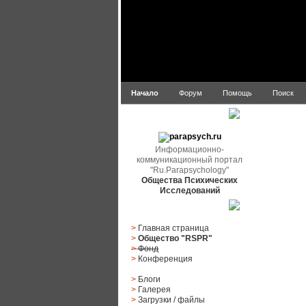
Начало
Форум
Помощь
Поиск
parapsych.ru
Информационно-
коммуникационный портал
"Ru.Parapsychology"
Общества Психических
Исследований
Главное меню
>
Главная страница
>
Общество "RSPR"
>
Фонд
>
Конференция
>
Блоги
>
Галерея
>
Загрузки
/
файлы