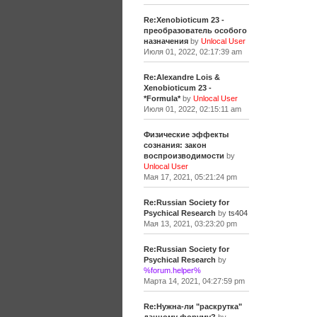
Re:Xenobioticum 23 -
преобразователь особого
назначения
by
Unlocal User
Июля 01, 2022, 02:17:39 am
Re:Alexandre Lois &
Xenobioticum 23 -
*Formula*
by
Unlocal User
Июля 01, 2022, 02:15:11 am
Физические эффекты
сознания: закон
воспроизводимости
by
Unlocal User
Мая 17, 2021, 05:21:24 pm
Re:Russian Society for
Psychical Research
by
ts404
Мая 13, 2021, 03:23:20 pm
Re:Russian Society for
Psychical Research
by
%forum.helper%
Марта 14, 2021, 04:27:59 pm
Re:Нужна-ли "раскрутка"