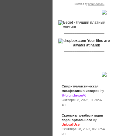
RSPR сотрудничает с:
___________________
___________________
___________________
Сообщения
Спиритуалистическая
метафизика в истории
by
%forum.helper%
Октября 08, 2025, 11:30:37
am
Скромная реабилитация
паранормального
by
Unlocal User
Сентября 28, 2023, 06:56:54
pm