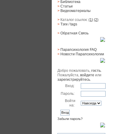
>
Библиотека
>
Статьи
>
Видеоматериалы
>
Каталог ссылок:
(1)
(2)
>
Тэги
/ tags
>
Обратная Cвязь
Материалы
>
Парапсихология FAQ
>
Новости Парапсихологии
Юзер
Добро пожаловать,
гость
.
Пожалуйста,
войдите
или
зарегистрируйтесь
.
Вход:
Пароль:
Войти
на:
Забыли пароль?
Поиск