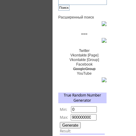
Расширенный поиск
Пожертвовать $
===
Сообщество+
Twitter
Vkontakte [Page]
Vkontakte [Group]
Facebook
GoogleGroup
YouTube
TRNG