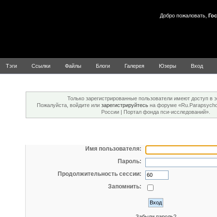
Добро пожаловать,
Гос
Тэги
Ссылки
Файлы
Блоги
Галерея
Юзеры
Вход
Внимание!
Только зарегистрированные пользователи имеют доступ в э
Пожалуйста, войдите или
зарегистрируйтесь
на форуме «Ru.Parapsychol
России | Портал фонда пси-исследований».
Вход
Имя пользователя:
Пароль:
Продолжительность сессии:
Запомнить:
Забыли пароль?