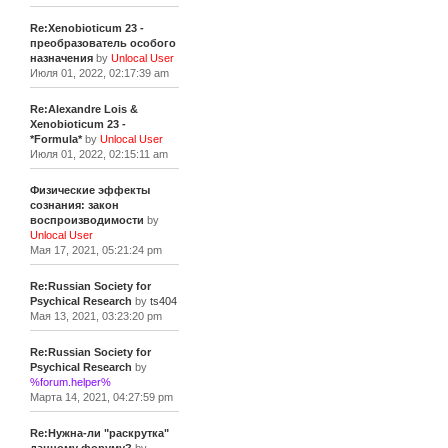
Re:Xenobioticum 23 -
преобразователь особого
назначения
by
Unlocal User
Июля 01, 2022, 02:17:39 am
Re:Alexandre Lois &
Xenobioticum 23 -
*Formula*
by
Unlocal User
Июля 01, 2022, 02:15:11 am
Физические эффекты
сознания: закон
воспроизводимости
by
Unlocal User
Мая 17, 2021, 05:21:24 pm
Re:Russian Society for
Psychical Research
by
ts404
Мая 13, 2021, 03:23:20 pm
Re:Russian Society for
Psychical Research
by
%forum.helper%
Марта 14, 2021, 04:27:59 pm
Re:Нужна-ли "раскрутка"