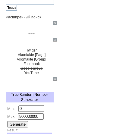
Расширенный поиск
Пожертвовать $
===
Сообщество+
Twitter
Vkontakte [Page]
Vkontakte [Group]
Facebook
GoogleGroup
YouTube
TRNG