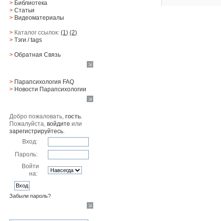
>
Библиотека
>
Статьи
>
Видеоматериалы
>
Каталог ссылок:
(1)
(2)
>
Тэги
/ tags
>
Обратная Cвязь
Материалы
>
Парапсихология FAQ
>
Новости Парапсихологии
Юзер
Добро пожаловать,
гость
.
Пожалуйста,
войдите
или
зарегистрируйтесь
.
Вход:
Пароль:
Войти
на:
Забыли пароль?
Поиск