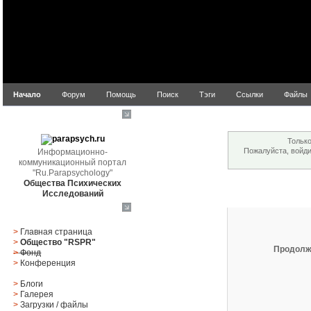
Начало
Форум
Помощь
Поиск
Тэги
Ссылки
Файлы
Внимание!
parapsych.ru
Только
Пожалуйста, войд
Информационно-
коммуникационный портал
"Ru.Parapsychology"
Общества Психических
Вход
Исследований
Главное меню
>
Главная страница
>
Общество "RSPR"
Продолж
>
Фонд
>
Конференция
>
Блоги
>
Галерея
>
Загрузки
/
файлы