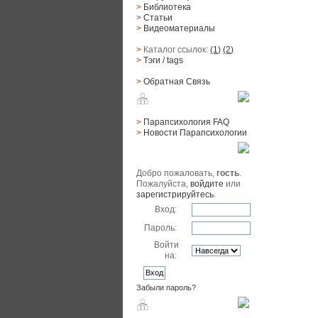
>
Библиотека
>
Статьи
>
Видеоматериалы
>
Каталог ссылок:
(1)
(2)
>
Тэги
/ tags
>
Обратная Cвязь
Материалы
>
Парапсихология FAQ
>
Новости Парапсихологии
Юзер
Добро пожаловать,
гость
.
Пожалуйста,
войдите
или
зарегистрируйтесь
.
Вход:
Пароль:
Войти
на:
Забыли пароль?
Поиск