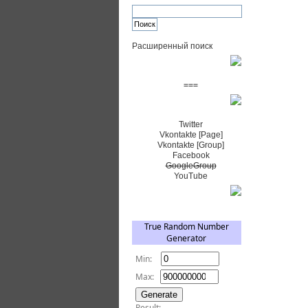
Расширенный поиск
Пожертвовать $
===
Сообщество+
Twitter
Vkontakte [Page]
Vkontakte [Group]
Facebook
GoogleGroup
YouTube
TRNG