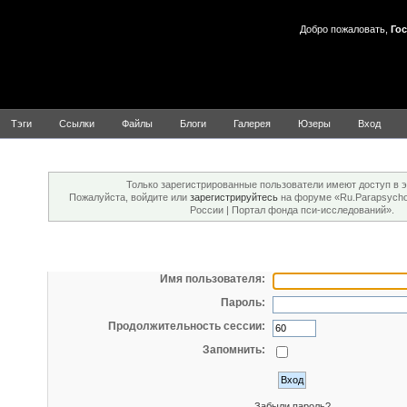
Добро пожаловать,
Гос
Тэги
Ссылки
Файлы
Блоги
Галерея
Юзеры
Вход
Внимание!
Только зарегистрированные пользователи имеют доступ в э
Пожалуйста, войдите или
зарегистрируйтесь
на форуме «Ru.Parapsychol
России | Портал фонда пси-исследований».
Вход
Имя пользователя:
Пароль:
Продолжительность сессии:
Запомнить:
Забыли пароль?