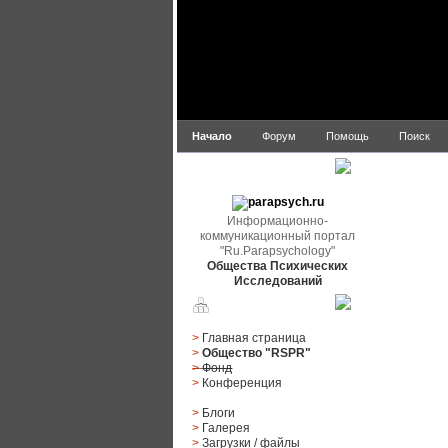
Начало
Форум
Помощь
Поиск
parapsych.ru
Информационно-
коммуникационный портал
"Ru.Parapsychology"
Общества Психических
Исследований
Главное меню
>
Главная страница
>
Общество "RSPR"
>
Фонд
>
Конференция
>
Блоги
>
Галерея
>
Загрузки
/
файлы