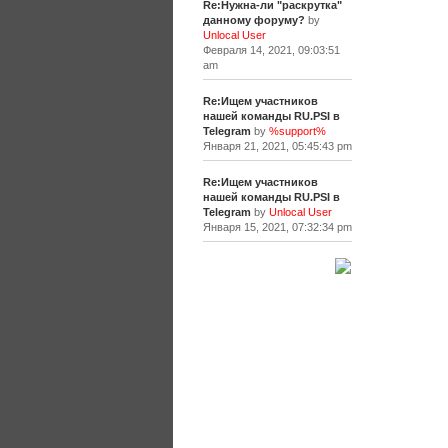
Re:Нужна-ли "раскрутка"
данному форуму?
by
Unlocal User
Февраля 14, 2021, 09:03:51
am
Re:Ищем участников
нашей команды RU.PSI в
Telegram
by
%support%
Января 21, 2021, 05:45:43 pm
Re:Ищем участников
нашей команды RU.PSI в
Telegram
by
Unlocal User
Января 15, 2021, 07:32:34 pm
[+]