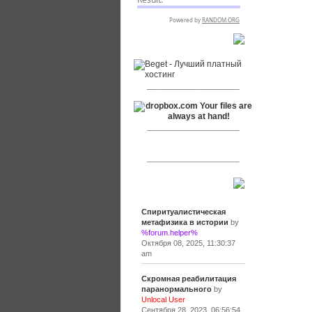
RSPR сотрудничает с:
___________________
___________________
___________________
Сообщения
Спиритуалистическая
метафизика в истории
by
%forum.helper%
Октября 08, 2025, 11:30:37
am
Скромная реабилитация
паранормального
by
Unlocal User
Сентября 28, 2023, 06:56:54