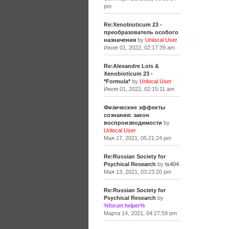
pm
Re:Xenobioticum 23 -
преобразователь особого
назначения
by
Unlocal User
Июля 01, 2022, 02:17:39 am
Re:Alexandre Lois &
Xenobioticum 23 -
*Formula*
by
Unlocal User
Июля 01, 2022, 02:15:11 am
Физические эффекты
сознания: закон
воспроизводимости
by
Unlocal User
Мая 17, 2021, 05:21:24 pm
Re:Russian Society for
Psychical Research
by
ts404
Мая 13, 2021, 03:23:20 pm
Re:Russian Society for
Psychical Research
by
%forum.helper%
Марта 14, 2021, 04:27:59 pm