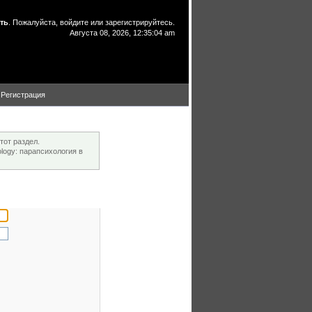
ть
. Пожалуйста,
войдите
или
зарегистрируйтесь
.
Августа 08, 2026, 12:35:04 am
Регистрация
тот раздел.
ogy: парапсихология в