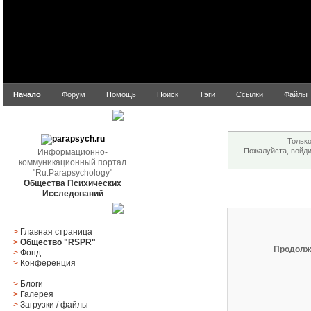
Начало
Форум
Помощь
Поиск
Тэги
Ссылки
Файлы
Внимание!
parapsych.ru
Только
Пожалуйста, войд
Информационно-
коммуникационный портал
"Ru.Parapsychology"
Общества Психических
Вход
Исследований
Главное меню
>
Главная страница
>
Общество "RSPR"
Продолж
>
Фонд
>
Конференция
>
Блоги
>
Галерея
>
Загрузки
/
файлы