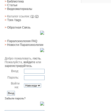
>
Библиотека
>
Статьи
>
Видеоматериалы
>
Каталог ссылок:
(1)
(2)
>
Тэги
/ tags
>
Обратная Cвязь
Материалы
>
Парапсихология FAQ
>
Новости Парапсихологии
Юзер
Добро пожаловать,
гость
.
Пожалуйста,
войдите
или
зарегистрируйтесь
.
Вход:
Пароль:
Войти
на:
Забыли пароль?
Поиск