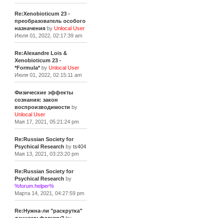
Re:Xenobioticum 23 -
преобразователь особого
назначения
by
Unlocal User
Июля 01, 2022, 02:17:39 am
Re:Alexandre Lois &
Xenobioticum 23 -
*Formula*
by
Unlocal User
Июля 01, 2022, 02:15:11 am
Физические эффекты
сознания: закон
воспроизводимости
by
Unlocal User
Мая 17, 2021, 05:21:24 pm
Re:Russian Society for
Psychical Research
by
ts404
Мая 13, 2021, 03:23:20 pm
Re:Russian Society for
Psychical Research
by
%forum.helper%
Марта 14, 2021, 04:27:59 pm
Re:Нужна-ли "раскрутка"