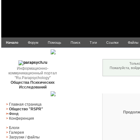
Начало
Форум
Помощь
Поиск
Тэги
Ссылки
Файлы
Внимание!
parapsych.ru
Только
Пожалуйста, войд
Информационно-
коммуникационный портал
"Ru.Parapsychology"
Общества Психических
Вход
Исследований
Главное меню
>
Главная страница
>
Общество "RSPR"
Продолж
>
Фонд
>
Конференция
>
Блоги
>
Галерея
>
Загрузки
/
файлы