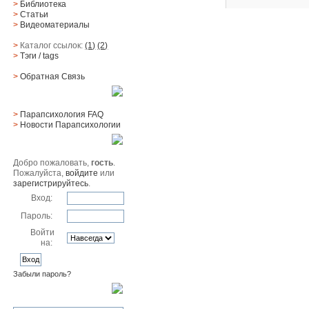
>
Библиотека
>
Статьи
>
Видеоматериалы
>
Каталог ссылок:
(1)
(2)
>
Тэги
/ tags
>
Обратная Cвязь
Материалы
>
Парапсихология FAQ
>
Новости Парапсихологии
Юзер
Добро пожаловать,
гость
.
Пожалуйста,
войдите
или
зарегистрируйтесь
.
Вход:
Пароль:
Войти
на:
Забыли пароль?
Поиск