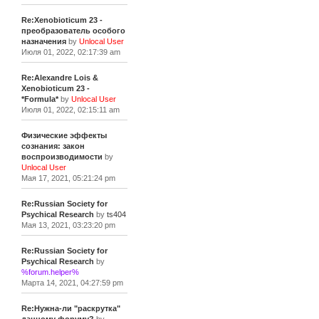
Re:Xenobioticum 23 -
преобразователь особого
назначения
by
Unlocal User
Июля 01, 2022, 02:17:39 am
Re:Alexandre Lois &
Xenobioticum 23 -
*Formula*
by
Unlocal User
Июля 01, 2022, 02:15:11 am
Физические эффекты
сознания: закон
воспроизводимости
by
Unlocal User
Мая 17, 2021, 05:21:24 pm
Re:Russian Society for
Psychical Research
by
ts404
Мая 13, 2021, 03:23:20 pm
Re:Russian Society for
Psychical Research
by
%forum.helper%
Марта 14, 2021, 04:27:59 pm
Re:Нужна-ли "раскрутка"