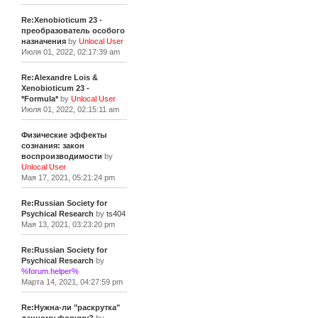
Re:Xenobioticum 23 -
преобразователь особого
назначения
by
Unlocal User
Июля 01, 2022, 02:17:39 am
Re:Alexandre Lois &
Xenobioticum 23 -
*Formula*
by
Unlocal User
Июля 01, 2022, 02:15:11 am
Физические эффекты
сознания: закон
воспроизводимости
by
Unlocal User
Мая 17, 2021, 05:21:24 pm
Re:Russian Society for
Psychical Research
by
ts404
Мая 13, 2021, 03:23:20 pm
Re:Russian Society for
Psychical Research
by
%forum.helper%
Марта 14, 2021, 04:27:59 pm
Re:Нужна-ли "раскрутка"