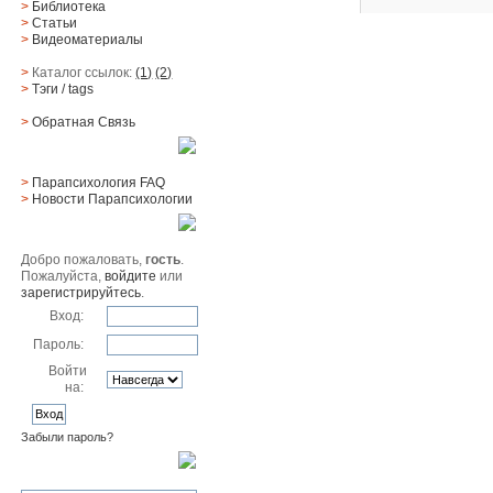
>
Библиотека
>
Статьи
>
Видеоматериалы
>
Каталог ссылок:
(1)
(2)
>
Тэги
/ tags
>
Обратная Cвязь
Материалы
>
Парапсихология FAQ
>
Новости Парапсихологии
Юзер
Добро пожаловать,
гость
.
Пожалуйста,
войдите
или
зарегистрируйтесь
.
Вход:
Пароль:
Войти
на:
Забыли пароль?
Поиск