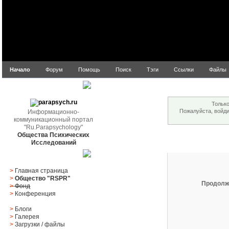
Начало
Форум
Помощь
Поиск
Тэги
Ссылки
Файлы
Внимание!
parapsych.ru
Только
Пожалуйста, войд
Информационно-
коммуникационный портал
"Ru.Parapsychology"
Общества Психических
Вход
Исследований
Главное меню
>
Главная страница
>
Общество "RSPR"
Продолж
>
Фонд
>
Конференция
>
Блоги
>
Галерея
>
Загрузки
/
файлы