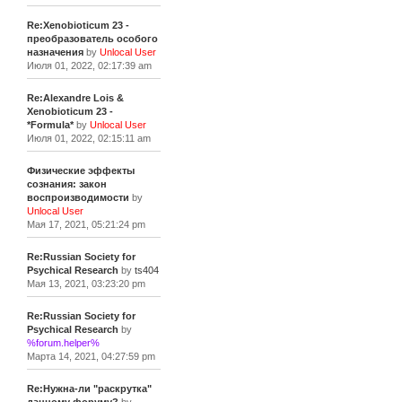
Re:Xenobioticum 23 -
преобразователь особого
назначения
by
Unlocal User
Июля 01, 2022, 02:17:39 am
Re:Alexandre Lois &
Xenobioticum 23 -
*Formula*
by
Unlocal User
Июля 01, 2022, 02:15:11 am
Физические эффекты
сознания: закон
воспроизводимости
by
Unlocal User
Мая 17, 2021, 05:21:24 pm
Re:Russian Society for
Psychical Research
by
ts404
Мая 13, 2021, 03:23:20 pm
Re:Russian Society for
Psychical Research
by
%forum.helper%
Марта 14, 2021, 04:27:59 pm
Re:Нужна-ли "раскрутка"