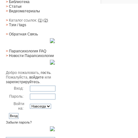
>
Библиотека
>
Статьи
>
Видеоматериалы
>
Каталог ссылок:
(1)
(2)
>
Тэги
/ tags
>
Обратная Cвязь
Материалы
>
Парапсихология FAQ
>
Новости Парапсихологии
Юзер
Добро пожаловать,
гость
.
Пожалуйста,
войдите
или
зарегистрируйтесь
.
Вход:
Пароль:
Войти
на:
Забыли пароль?
Поиск