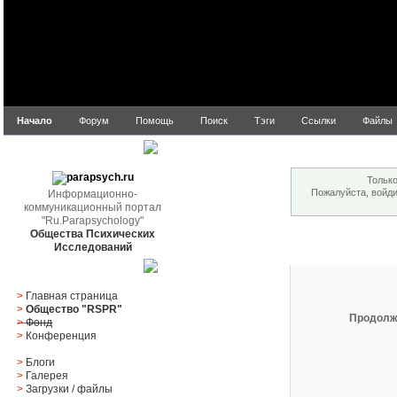
Начало
Форум
Помощь
Поиск
Тэги
Ссылки
Файлы
Внимание!
parapsych.ru
Только
Пожалуйста, войд
Информационно-
коммуникационный портал
"Ru.Parapsychology"
Общества Психических
Вход
Исследований
Главное меню
>
Главная страница
>
Общество "RSPR"
Продолж
>
Фонд
>
Конференция
>
Блоги
>
Галерея
>
Загрузки
/
файлы