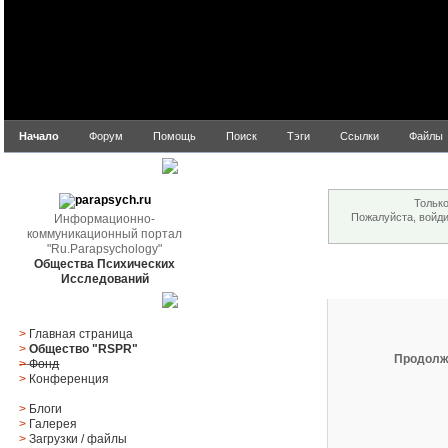
Начало
Форум
Помощь
Поиск
Тэги
Ссылки
Файлы
Внимание!
parapsych.ru
Только
Пожалуйста, войд
Информационно-
коммуникационный портал
"Ru.Parapsychology"
Общества Психических
Вход
Исследований
Главное меню
>
Главная страница
>
Общество "RSPR"
Продолж
>
Фонд
>
Конференция
>
Блоги
>
Галерея
>
Загрузки
/
файлы