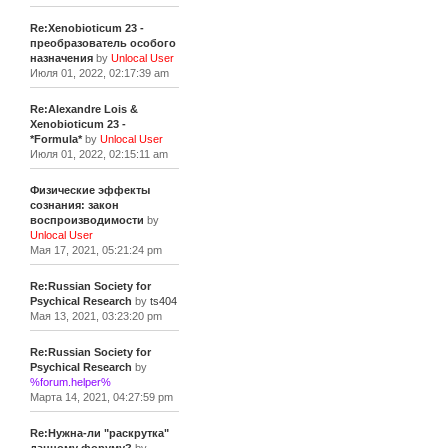
Re:Xenobioticum 23 -
преобразователь особого
назначения
by
Unlocal User
Июля 01, 2022, 02:17:39 am
Re:Alexandre Lois &
Xenobioticum 23 -
*Formula*
by
Unlocal User
Июля 01, 2022, 02:15:11 am
Физические эффекты
сознания: закон
воспроизводимости
by
Unlocal User
Мая 17, 2021, 05:21:24 pm
Re:Russian Society for
Psychical Research
by
ts404
Мая 13, 2021, 03:23:20 pm
Re:Russian Society for
Psychical Research
by
%forum.helper%
Марта 14, 2021, 04:27:59 pm
Re:Нужна-ли "раскрутка"