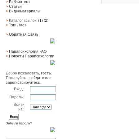
>
Библиотека
>
Статьи
>
Видеоматериалы
>
Каталог ссылок:
(1)
(2)
>
Тэги
/ tags
>
Обратная Cвязь
Материалы
>
Парапсихология FAQ
>
Новости Парапсихологии
Юзер
Добро пожаловать,
гость
.
Пожалуйста,
войдите
или
зарегистрируйтесь
.
Вход:
Пароль:
Войти
на:
Забыли пароль?
Поиск