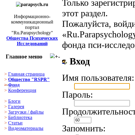
Только зарегистри
этот раздел.
Информационно-
Пожалуйста, войд
коммуникационный
портал
«Ru.Parapsycholog
"Ru.Parapsychology"
Общества Психических
фонда пси-исследо
Исследований
Главное меню
Вход
>
Главная страница
Имя пользователя:
>
Общество "RSPR"
>
Фонд
>
Конференция
Пароль:
>
Блоги
>
Галерея
Продолжительност
>
Загрузки
/
файлы
>
Библиотека
>
Статьи
Запомнить:
>
Видеоматериалы