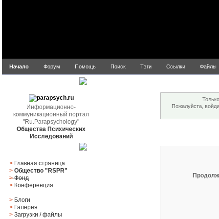
Начало
Форум
Помощь
Поиск
Тэги
Ссылки
Файлы
Внимание!
parapsych.ru
Только
Пожалуйста, войд
Информационно-
коммуникационный портал
"Ru.Parapsychology"
Общества Психических
Вход
Исследований
Главное меню
>
Главная страница
>
Общество "RSPR"
Продолж
>
Фонд
>
Конференция
>
Блоги
>
Галерея
>
Загрузки
/
файлы