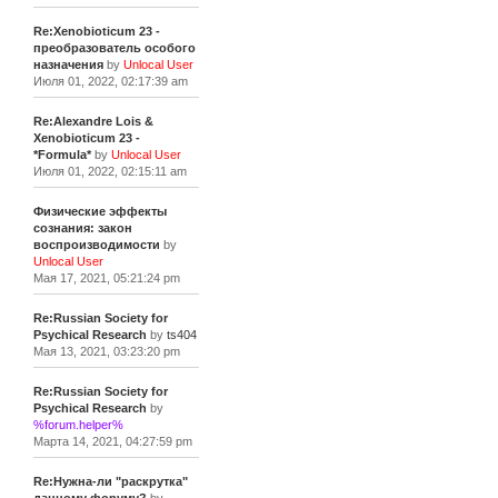
Re:Xenobioticum 23 -
преобразователь особого
назначения
by
Unlocal User
Июля 01, 2022, 02:17:39 am
Re:Alexandre Lois &
Xenobioticum 23 -
*Formula*
by
Unlocal User
Июля 01, 2022, 02:15:11 am
Физические эффекты
сознания: закон
воспроизводимости
by
Unlocal User
Мая 17, 2021, 05:21:24 pm
Re:Russian Society for
Psychical Research
by
ts404
Мая 13, 2021, 03:23:20 pm
Re:Russian Society for
Psychical Research
by
%forum.helper%
Марта 14, 2021, 04:27:59 pm
Re:Нужна-ли "раскрутка"