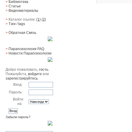
>
Библиотека
>
Статьи
>
Видеоматериалы
>
Каталог ссылок:
(1)
(2)
>
Тэги
/ tags
>
Обратная Cвязь
Материалы
>
Парапсихология FAQ
>
Новости Парапсихологии
Юзер
Добро пожаловать,
гость
.
Пожалуйста,
войдите
или
зарегистрируйтесь
.
Вход:
Пароль:
Войти
на:
Забыли пароль?
Поиск