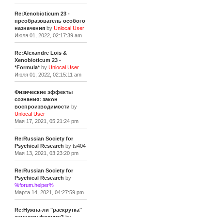
Re:Xenobioticum 23 -
преобразователь особого
назначения
by
Unlocal User
Июля 01, 2022, 02:17:39 am
Re:Alexandre Lois &
Xenobioticum 23 -
*Formula*
by
Unlocal User
Июля 01, 2022, 02:15:11 am
Физические эффекты
сознания: закон
воспроизводимости
by
Unlocal User
Мая 17, 2021, 05:21:24 pm
Re:Russian Society for
Psychical Research
by
ts404
Мая 13, 2021, 03:23:20 pm
Re:Russian Society for
Psychical Research
by
%forum.helper%
Марта 14, 2021, 04:27:59 pm
Re:Нужна-ли "раскрутка"