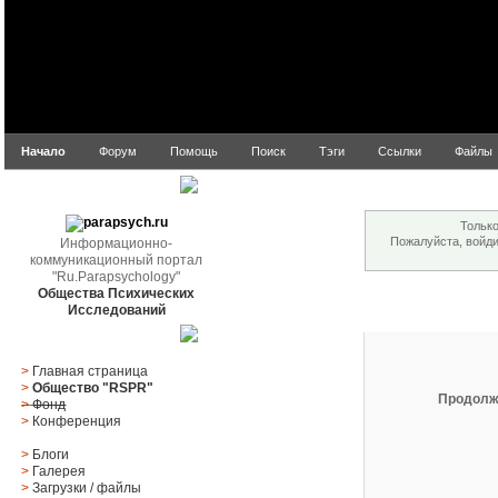
Начало
Форум
Помощь
Поиск
Тэги
Ссылки
Файлы
Внимание!
parapsych.ru
Только
Пожалуйста, войд
Информационно-
коммуникационный портал
"Ru.Parapsychology"
Общества Психических
Вход
Исследований
Главное меню
>
Главная страница
>
Общество "RSPR"
Продолж
>
Фонд
>
Конференция
>
Блоги
>
Галерея
>
Загрузки
/
файлы