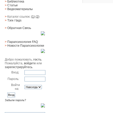
>
Библиотека
>
Статьи
>
Видеоматериалы
>
Каталог ссылок:
(1)
(2)
>
Тэги
/ tags
>
Обратная Cвязь
Материалы
>
Парапсихология FAQ
>
Новости Парапсихологии
Юзер
Добро пожаловать,
гость
.
Пожалуйста,
войдите
или
зарегистрируйтесь
.
Вход:
Пароль:
Войти
на:
Забыли пароль?
Поиск