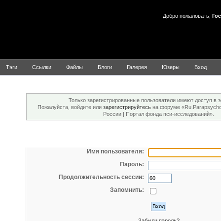
Добро пожаловать,
Гос
Тэги
Ссылки
Файлы
Блоги
Галерея
Юзеры
Вход
Внимание!
Только зарегистрированные пользователи имеют доступ в э
Пожалуйста, войдите или
зарегистрируйтесь
на форуме «Ru.Parapsychol
России | Портал фонда пси-исследований».
Вход
Имя пользователя:
Пароль:
Продолжительность сессии:
Запомнить:
Забыли пароль?