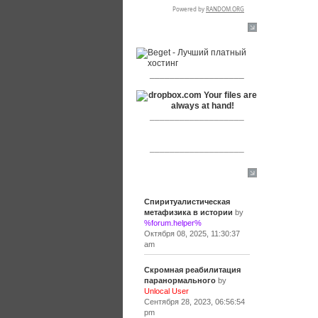
RSPR сотрудничает с:
___________________
___________________
___________________
Сообщения
Спиритуалистическая
метафизика в истории
by
%forum.helper%
Октября 08, 2025, 11:30:37
am
Скромная реабилитация
паранормального
by
Unlocal User
Сентября 28, 2023, 06:56:54
pm