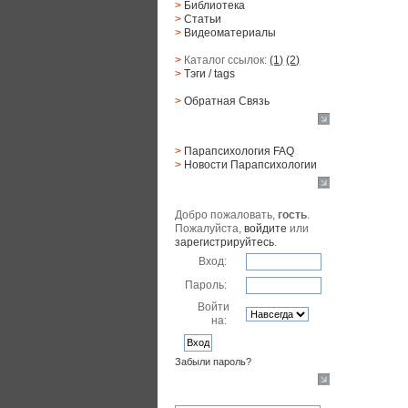
>
Библиотека
>
Статьи
>
Видеоматериалы
>
Каталог ссылок:
(1)
(2)
>
Тэги
/ tags
>
Обратная Cвязь
Материалы
>
Парапсихология FAQ
>
Новости Парапсихологии
Юзер
Добро пожаловать,
гость
.
Пожалуйста,
войдите
или
зарегистрируйтесь
.
Вход:
Пароль:
Войти
на:
Забыли пароль?
Поиск