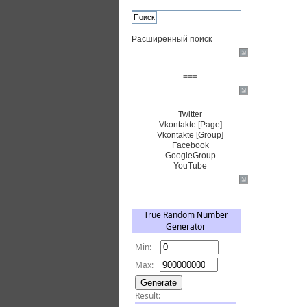
Расширенный поиск
Пожертвовать $
===
Сообщество+
Twitter
Vkontakte [Page]
Vkontakte [Group]
Facebook
GoogleGroup
YouTube
TRNG