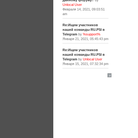
данному форуму?
by
Unlocal User
Февраля 14, 2021, 09:03:51
am
Re:Ищем участников
нашей команды RU.PSI в
Telegram
by
%support%
Января 21, 2021, 05:45:43 pm
Re:Ищем участников
нашей команды RU.PSI в
Telegram
by
Unlocal User
Января 15, 2021, 07:32:34 pm
[+]