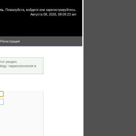
ть
. Пожалуйста,
войдите
или
зарегистрируйтесь
.
Августа 08, 2026, 08:09:23 am
Регистрация
тот раздел.
ogy: парапсихология в