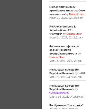
Re:Xenobioticum 23 -
преобразователь особого
назначения
by
Unlocal User
Июля 01, 2022, 02:17:39 am
Re:Alexandre Lois &
Xenobioticum 23 -
*Formula*
by
Unlocal User
Июля 01, 2022, 02:15:11 am
Физические эффекты
сознания: закон
воспроизводимости
by
Unlocal User
Мая 17, 2021, 05:21:24 pm
Re:Russian Society for
Psychical Research
by
ts404
Мая 13, 2021, 03:23:20 pm
Re:Russian Society for
Psychical Research
by
%forum.helper%
Марта 14, 2021, 04:27:59 pm
Re:Нужна-ли "раскрутка"