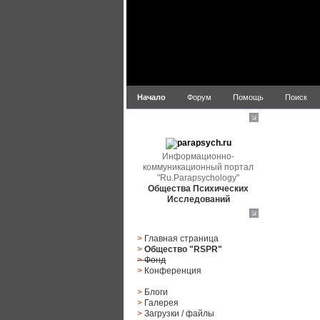
Начало
Форум
Помощь
Поиск
parapsych.ru
Информационно-
коммуникационный портал
"Ru.Parapsychology"
Общества Психических
Исследований
Главное меню
>
Главная страница
>
Общество "RSPR"
>
Фонд
>
Конференция
>
Блоги
>
Галерея
>
Загрузки
/
файлы