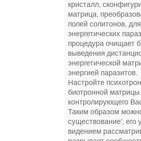
кристалл, сконфигур
матрица, преобразов
полей солитонов, дл
энергетических пара
процедура очищает 
выведения дистанцио
энергетической матр
энергией паразитов.
Настройте психотрон
биотронной матрицы
контролирующего Вас
Таким образом можно
существование', его 
видением рассматрив
разрывает сообществ