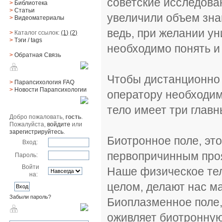
советские исследован
>
Библиотека
>
Статьи
увеличили объем зна
>
Видеоматериалы
ведь, при желании ун
>
Каталог ссылок:
(1)
(2)
>
Тэги
/ tags
необходимо понять и
>
Обратная Cвязь
Материалы
Чтобы дистанционно 
>
Парапсихология FAQ
>
Новости Парапсихологии
оператору необходим
Юзер
тело имеет три глав
Добро пожаловать,
гость
.
Пожалуйста,
войдите
или
зарегистрируйтесь
.
Биотронное поле, это
Вход:
первопричинным про
Пароль:
Войти
Наше физическое тел
на:
целом, делают нас м
Забыли пароль?
Биоплазменное поле, 
Поиск
оживляет биотронную