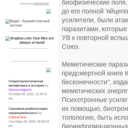
биофизические поля,
до его полной 'яйце
RSPR сотрудничает с:
усилители, были ата
паразитами, которые
___________________
УВ к повторной вспы
Союз.
___________________
___________________
Меметические парази
предсмертной книге 
Сообщения
бесконечности", изд
Спиритуалистическая
метафизика в истории
by
меметических энерге
%forum.helper%
Октября 08, 2025, 11:30:37
Психотронные усилит
am
их помощью, биотро
Скромная реабилитация
паранормального
by
топологию, быть исп
Unlocal User
Сентября 28, 2023, 06:56:54
биоинформационных 
pm