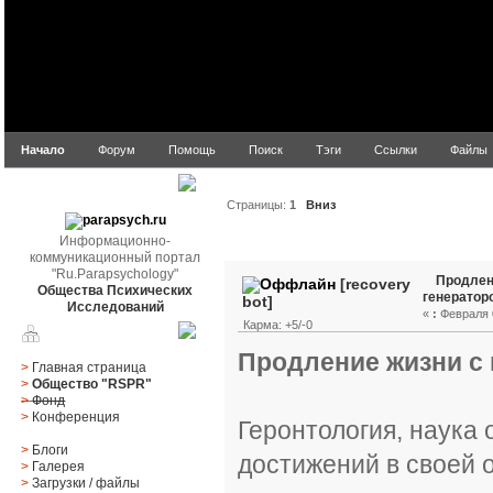
Начало
Форум
Помощь
Поиск
Тэги
Ссылки
Файлы
parapsych.ru
Страницы:
1
Вниз
Информационно-
Автор
Тема: Продление
коммуникационный портал
"Ru.Parapsychology"
Продлен
[recovery
Общества Психических
генератор
bot]
Исследований
«
:
Февраля 0
Карма: +5/-0
Главное меню
Продление жизни с
>
Главная страница
>
Общество "RSPR"
>
Фонд
>
Конференция
Геронтология, наука 
>
Блоги
достижений в своей о
>
Галерея
>
Загрузки
/
файлы