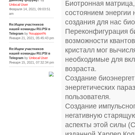
данному форуму?
by
Биотронная матрица,
Unlocal User
Февраля 14, 2021, 09:03:51
состоянием энергии 
am
создания для нас би
Re:Ищем участников
нашей команды RU.PSI в
Переконфигурация б
Telegram
by
%support%
Января 21, 2021, 05:45:43 pm
возможности квантов
кристалл мог вычисл
Re:Ищем участников
нашей команды RU.PSI в
необходимые для вкл
Telegram
by
Unlocal User
Января 15, 2021, 07:32:34 pm
возраста.
Создание биоэнергет
[+]
энергетических пара
пользователя.
Создание импульсног
негативную старящую
аспекты этой силы (С
изданной Харпер Колл