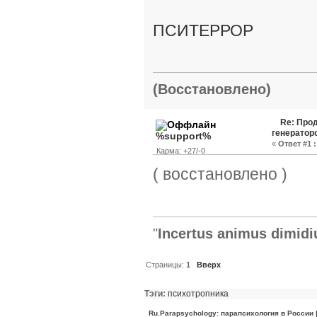
ПСИТЕРРОР
(Восстановлено)
Re: Про
генератор
%support%
«
Ответ #1 :
Карма: +27/-0
( восстановлено )
"
Incertus animus dimidi
Страницы:
1
Вверх
Тэги:
психотропника
Ru.Parapsychology: парапсихология в России