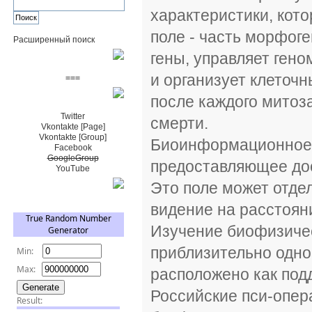
характеристики, кот
поле - часть морфоге
Расширенный поиск
гены, управляет гено
Пожертвовать $
и организует клеточн
===
после каждого митоза
Сообщество+
Twitter
смерти.
Vkontakte [Page]
Vkontakte [Group]
Биоинформационное п
Facebook
GoogleGroup
предоставляющее дос
YouTube
Это поле может отде
TRNG
видение на расстоян
Изучение биофизичес
приблизительно одно
расположено как подд
Российские пси-опер