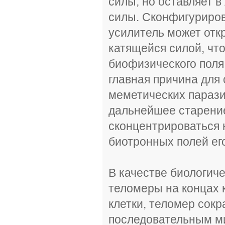
силы, но оставляет 
силы. Сконфигуриро
усилитель может отк
катящейся силой, чт
биофизического поля
главная причина для
меметических парази
дальнейшее старение
сконцентрироваться 
биотронных полей его
В качестве биологич
теломеры на концах 
клетки, теломер сокр
последовательным ми