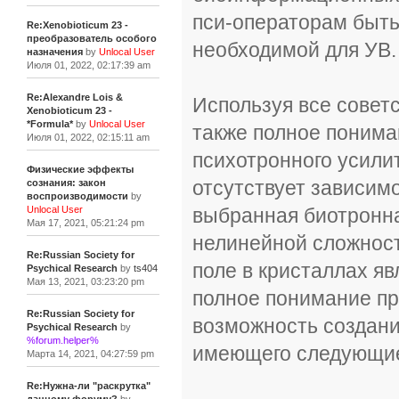
пси-операторам быть
Re:Xenobioticum 23 -
преобразователь особого
необходимой для УВ.
назначения
by
Unlocal User
Июля 01, 2022, 02:17:39 am
Re:Alexandre Lois &
Используя все советс
Xenobioticum 23 -
*Formula*
by
Unlocal User
также полное понима
Июля 01, 2022, 02:15:11 am
психотронного усилит
Физические эффекты
отсутствует зависим
сознания: закон
воспроизводимости
by
выбранная биотронн
Unlocal User
Мая 17, 2021, 05:21:24 pm
нелинейной сложност
Re:Russian Society for
поле в кристаллах яв
Psychical Research
by
ts404
Мая 13, 2021, 03:23:20 pm
полное понимание пр
Re:Russian Society for
возможность создани
Psychical Research
by
%forum.helper%
имеющего следующие
Марта 14, 2021, 04:27:59 pm
Re:Нужна-ли "раскрутка"