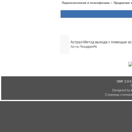
Парапсихология и психофизика
»
Продление 
Похожие темы (1)
Астрал:Метод выхода с помощью аст
Автор
%support%
SMF 2.0.5
Designed by
Страница сгенерир