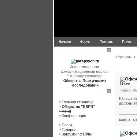
Начало
Форум
Помощь
Поиск
parapsych.ru
Страницы:
1
Информационно-
Автор
коммуникационный портал
"Ru.Parapsychology"
Общества Психических
User
Исследований
Карма: +97
Главное меню
Раньше бы
>
Главная страница
должны эт
>
Общество "RSPR"
>
Фонд
>
Конференция
Баланс - Ос
>
Блоги
>
Галерея
>
Загрузки
/
файлы