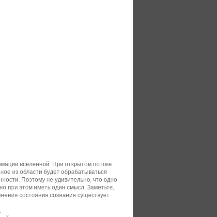
рмации вселенной. При открытом потоке
нное из области будет обрабатываться
ности. Поэтому не удивительно, что одно
но при этом иметь один смысл. Заметьте,
енения состояния сознания существует
.