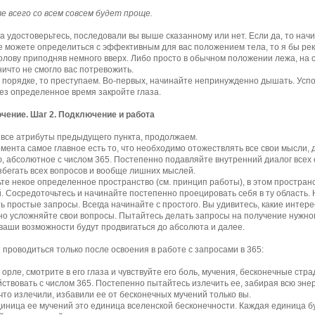
е всего со всем совсем будет проще.
а удостоверьтесь, последовали вы выше сказанному или нет. Если да, то нач
е можете определиться с эффективным для вас положением тела, то я бы ре
голову приподняв немного вверх. Либо просто в обычном положении лежа, на
 ничто не смогло вас потревожить.
в порядке, то преступаем. Во-первых, начинайте непринужденно дышать. Успо
ез определенное время закройте глаза.
чение. Шаг 2. Подключение и работа
все атрибуты предыдущего пункта, продолжаем.
омента самое главное есть то, что необходимо отожествлять все свои мысли, 
, абсолютное с числом 365. Постепенно подавляйте внутренний диалог всех 
збегать всех вопросов и вообще лишних мыслей.
те некое определенное пространство (см. принцип работы), в этом простран
. Сосредоточьтесь и начинайте постепенно проецировать себя в ту область. 
ь простые запросы. Всегда начинайте с простого. Вы удивитесь, какие интер
о усложняйте свои вопросы. Пытайтесь делать запросы на получение нужног
ваши возможности будут продвигаться до абсолюта и далее.
 проводиться только после освоения в работе с запросами в 365:
 орле, смотрите в его глаза и чувствуйте его боль, мучения, бесконечные стр
ствовать с числом 365. Постепенно пытайтесь излечить ее, забирая всю энерг
что излечили, избавили ее от бесконечных мучений только вы.
иница ее мучений это единица вселенской бесконечности. Каждая единица б