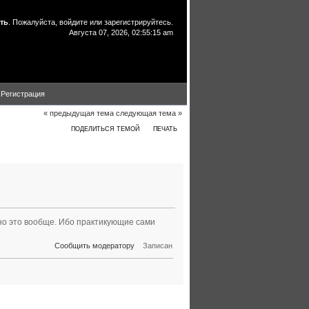
ть
. Пожалуйста,
войдите
или
зарегистрируйтесь
.
Августа 07, 2026, 02:55:15 am
Регистрация
« предыдущая тема
следующая тема »
ПОДЕЛИТЬСЯ ТЕМОЙ
ПЕЧАТЬ
очитано 6803 раз)
но это вообще. Ибо практикующие сами
Сообщить модератору
Записан