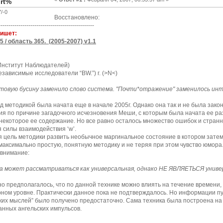
rt%
/-0
Восстановлено:
------------------------------------------------
пишет:
5 / область 365. (2005-2007) v1.1
Институт Наблюдателей)
езависимые исследователи “BW.”) г. (>N<)
овую бусину заменило слово система. "Почти*отражение" заменилось инт
д методикой была начата еще в начале 2005г. Однако она так и не была закон
я по причине загадочного исчезновения Меши, с которым была начата ее раз
некоторое ее содержание. Но все равно осталось множество ошибок и странн
 силы взаимодействия ‘w’.
 цель методики развить необычное маргинальное состояние в котором затем
максимально простую, понятную методику и не теряя при этом чувство юмора
внимание:
а может рассматриваться как универсальная, однако НЕ ЯВЛЯЕТЬСЯ универ
о предполагалось, что по данной технике можно влиять на течение времени,
ном уровне. Практически данное пока не подтверждалось. Но информации пу
ких мыслей” было получено предостаточно. Сама техника была построена на
анных ангельских импульсов.