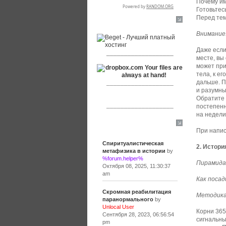
Почему им
Готовьтес
Перед тем
RSPR сотрудничает с:
Внимание
Даже если
___________________
месте, вы
может при
тела, к ег
дальше. П
___________________
и разумны
Обратите 
___________________
постепенн
на недели
Сообщения
При напис
Спиритуалистическая
2. Истори
метафизика в истории
by
%forum.helper%
Пирамида 
Октября 08, 2025, 11:30:37
am
Как посад
Скромная реабилитация
Методика
паранормального
by
Unlocal User
Корни 365
Сентября 28, 2023, 06:56:54
сигнальны
pm