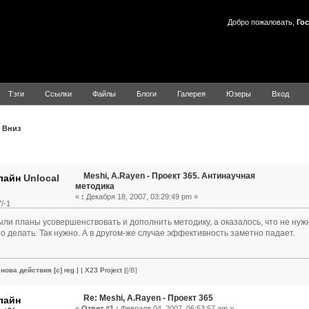
Добро пожаловать,
Гос
Тэги
Ссылки
Файлы
Блоги
Галерея
Юзеры
Вход
Вниз
Тема: Meshi, A.Rayen - Проект 365. Антинаучная методика (Пр
Meshi, A.Rayen - Проект 365. Антинаучная
Unlocal
методика
«
:
Декабря 18, 2007, 03:29:49 pm »
/-1
ли планы усовершенствовать и дополнить методику, а оказалось, что не нуж
о делать. Так нужно. А в другом-же случае эффективность заметно падает.
нова действия [c]
reg
|
| X23 Project |
[/B]
Re: Meshi, A.Rayen - Проект 365
«
Ответ #1 :
Февраля 04, 2007, 06:53:57 am »