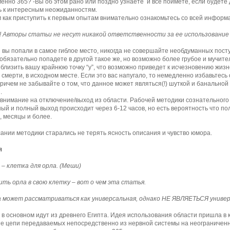
енно 365? -Вы об этом рано или поздно узнаете и все поймете, если будете
ь к интересным неожиданностям.
 как приступить к первым опытам внимательно ознакомьтесь со всей информа
! Авторы статьи не несут никакой ответственности за ее использование 
 вы попали в самое гиблое место, никогда не совершайте необдуманных посту
 обязательно попадете в другой такое же, но возможно более грубое и мучител
близить вашу крайнюю точку “y”, что возможно приведет к исчезновению жиз
о смерти, в исходном месте. Если это вас напугало, то немедленно избавьтесь
ричем не забывайте о том, что данное может являться(!) шуткой и банальной
.
внимание на отключение/выход из области. Рабочей методики сознательного 
ый и полный выход происходит через 6-12 часов, но есть вероятность что по
, месяцы и более.
ании методики старались не терять ясность описания и чувство юмора.
я
– клетка для орла. (Меши)
ить орла в свою клетку – вот о чем эта статья.
 может рассматриваться как универсальная, однако НЕ ЯВЛЯЕТЬСЯ универ
 в основном идут из древнего Египта. Идея использования области пришла в к
е цепи передаваемых непосредственно из нервной системы на неограниченн