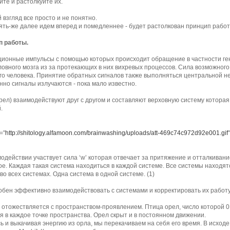
йте и растолкуйте их.
 взгляд все просто и не понятно.
ять-же далее идем вперед и помедленнее - будет растолкован принцип работ
п работы.
онные импульсы с помощью которых происходит обращение в частности ген
ловного мозга из за протекающих в них вихревых процессов. Сила возможног
го человека. Принятие обратных сигналов также выполняться центральной н
нно сигналы излучаются - пока мало известно.
Орел) взаимодействуют друг с другом и составляют верховную систему которая
.
="
http://shitology.alfamoon.com/brainwashing/uploads/att-469c74c972d92e001.gif
"
модействии участвует сила ‘w’ которая отвечает за притяжение и отталкивани
е. Каждая такая система находиться в каждой системе. Все системы находят
во всех системах. Одна система в одной системе. (1)
обен эффективно взаимодействовать с системами и корректировать их работу
 отожествляется с пространством-проявлением. Птица орел, число которой 0 
я в каждое точке пространства. Орел скрыт и в постоянном движении.
 и выкачивая энергию из орла, мы перекачиваем на себя его время. В исход