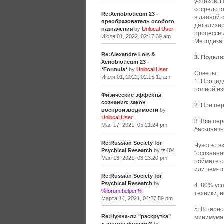
успехов. 
сосредото
Re:Xenobioticum 23 -
в данной 
преобразователь особого
детализир
назначения
by
Unlocal User
процессе 
Июля 01, 2022, 02:17:39 am
Методика 
Re:Alexandre Lois &
3. Подклю
Xenobioticum 23 -
*Formula*
by
Unlocal User
Советы:
Июля 01, 2022, 02:15:11 am
1. Процед
полной из
Физические эффекты
сознания: закон
2. При пе
воспроизводимости
by
Unlocal User
3. Все пе
Мая 17, 2021, 05:21:24 pm
бесконечн
Re:Russian Society for
Чувство в
Psychical Research
by
ts404
“осознани
Мая 13, 2021, 03:23:20 pm
поймете о 
или чем-то
Re:Russian Society for
Psychical Research
by
4. 80% ус
%forum.helper%
техники, 
Марта 14, 2021, 04:27:59 pm
5. В пери
Re:Нужна-ли "раскрутка"
минимума.