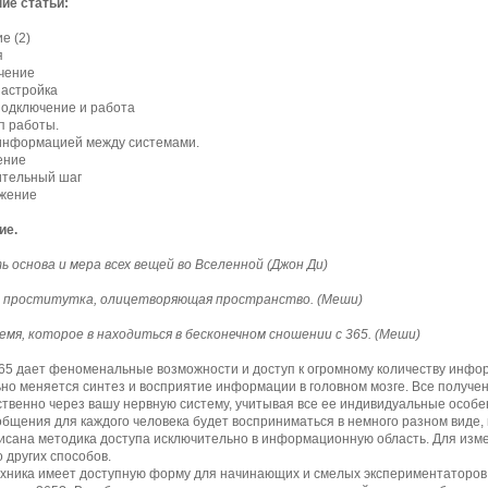
ие статьи:
е (2)
я
чение
Настройка
 Подключение и работа
п работы.
информацией между системами.
ение
ительный шаг
ожение
ие.
ь основа и мера всех вещей во Вселенной (Джон Ди)
о проститутка, олицетворяющая пространство. (Меши)
ремя, которое в находиться в бесконечном сношении с 365. (Меши)
65 дает феноменальные возможности и доступ к огромному количеству инфо
но меняется синтез и восприятие информации в головном мозге. Все получе
твенно через вашу нервную систему, учитывая все ее индивидуальные особен
общения для каждого человека будет восприниматься в немного разном виде, 
писана методика доступа исключительно в информационную область. Для изм
 других способов.
хника имеет доступную форму для начинающих и смелых экспериментаторов