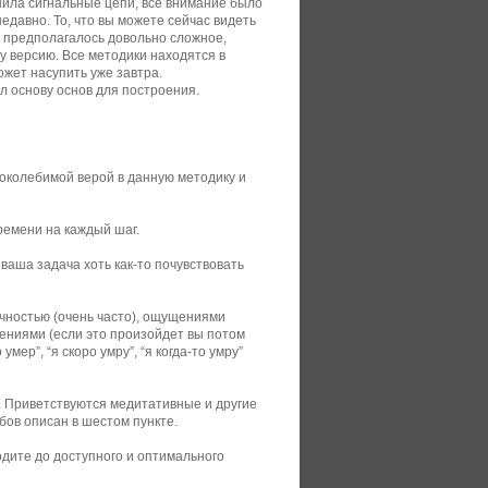
нила сигнальные цепи, все внимание было
едавно. То, что вы можете сейчас видеть
 предполагалось довольно сложное,
у версию. Все методики находятся в
жет насупить уже завтра.
л основу основ для построения.
поколебимой верой в данную методику и
ремени на каждый шаг.
ваша задача хоть как-то почувствовать
ичностью (очень часто), ощущениями
ениями (если это произойдет вы потом
мер”, “я скоро умру”, “я когда-то умру”
. Приветствуются медитативные и другие
бов описан в шестом пункте.
одите до доступного и оптимального