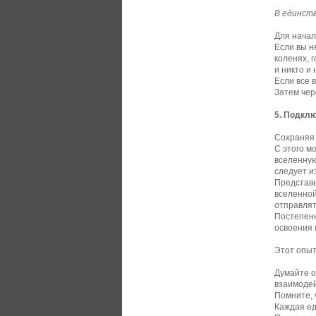
В единств
Для начал
Если вы н
коленях, 
и никто и
Если все 
Затем чер
5. Подклю
Сохраняя 
С этого м
вселенную
следует и
Представь
вселенной
отправлят
Постепенн
освоения 
Этот опыт
Думайте о
взаимодей
Помните, 
Каждая ед