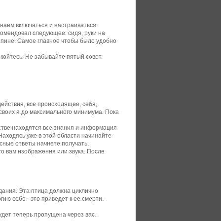
инаем включаться и настраиваться.
комендовал следующее: сидя, руки на
 спине. Самое главное чтобы было удобно
койтесь. Не забывайте пятый совет.
действия, все происходящее, себя,
своих я до максимального минимума. Пока
стве находятся все знания и информация
Находясь уже в этой области начинайте
есные ответы начнете получать.
о вам изображения или звука. После
адания. Эта птица должна циклично
ию себе - это приведет к ее смерти.
удет теперь пропущена через вас.