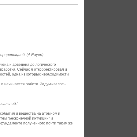
ерпретацией. (A.Rayen)
чена и доведена до логического
работка. Сейчас я откорректировал и
остей, одна из которых необходимости
 и начинается работа. Задумывалось
.
сальной.”
 события и вещества на атомном и
тем “бесконечной интуиции” и
 фундаменте полученного почти таким же