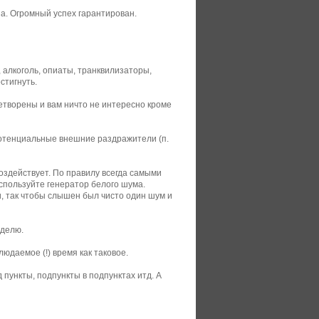
а. Огромный успех гарантирован.
алкоголь, опиаты, транквилизаторы,
стигнуть.
етворены и вам ничто не интересно кроме
потенциальные внешние раздражители (п.
воздействует. По правилу всегда самыми
спользуйте генератор белого шума.
, так чтобы слышен был чисто один шум и
еделю.
юдаемое (!) время как таковое.
пункты, подпункты в подпунктах итд. А