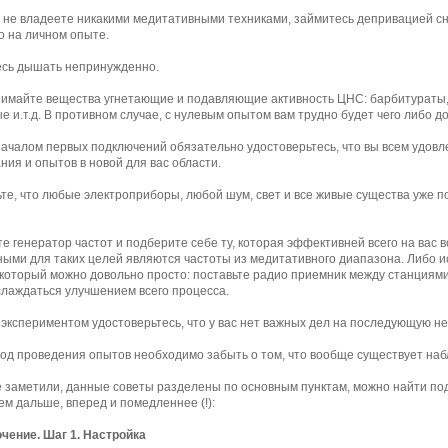
ы не владеете никакими медитативными техниками, займитесь депривацией сн
 на личном опыте.
есь дышать непринужденно.
нимайте вещества угнетающие и подавляющие активность ЦНС: барбитураты, 
е и.т.д. В противном случае, с нулевым опытом вам трудно будет чего либо до
началом первых подключений обязательно удостоверьтесь, что вы всем удовл
ния и опытов в новой для вас области.
ьте, что любые электроприборы, любой шум, свет и все живые существа уже 
те генератор частот и подберите себе ту, которая эффективней всего на вас 
ыми для таких целей являются частоты из медитативного диапазона. Либо и
который можно довольно просто: поставьте радио приемник между станциями
лаждаться улучшением всего процесса.
 экспериментом удостоверьтесь, что у вас нет важных дел на последующую н
иод проведения опытов необходимо забыть о том, что вообще существует набл
е заметили, данные советы разделены по основным пунктам, можно найти под 
ем дальше, вперед и помедленнее (!):
чение. Шаг 1. Настройка