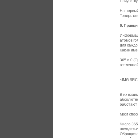
Почувству
На первый
Теперь оп
6. Принци
Информаци
атомов го
для каждо
Какие име
365 и 0 (
вселенной
<IMG SRC
В их взаи
абсолютно
работают 
Мозг спос
Число 365
находитьс
Обращаясь