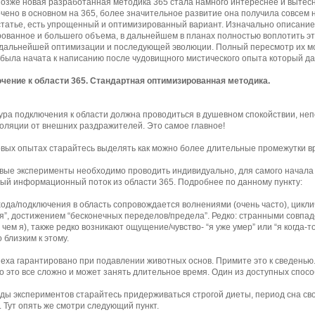
Позже новая разработанная методика 365 стала намного интереснее и вытес
чено в основном на 365, более значительное развитие она получила совсем н
статье, есть упрощенный и оптимизированный вариант. Изначально описание
ованное и большего объема, в дальнейшем в планах полностью воплотить эт
дальнейшей оптимизации и последующей эволюции. Полный пересмотр их мо
была начата к написанию после чудовищного мистического опыта который да
чение к области 365. Стандартная оптимизированная методика.
ура подключения к области должна проводиться в душевном спокойствии, не
оляции от внешних раздражителей. Это самое главное!
рвых опытах старайтесь выделять как можно более длительные промежутки в
рвые эксперименты необходимо проводить индивидуально, для самого начала 
ый информационный поток из области 365. Подробнее по данному пункту:
хода/подключения в область сопровождается волнениями (очень часто), цикл
я”, достижением “бесконечных переделов/предела”. Редко: странными совпад
чем я), также редко возникают ощущение/чувство- “я уже умер” или “я когда-то у
 близким к этому.
пеха гарантировано при подавлении животных основ. Примите это к сведенью
но это все сложно и может занять длительное время. Один из доступных спосо
оды экспериментов старайтесь придерживаться строгой диеты, период сна св
 Тут опять же смотри следующий пункт.