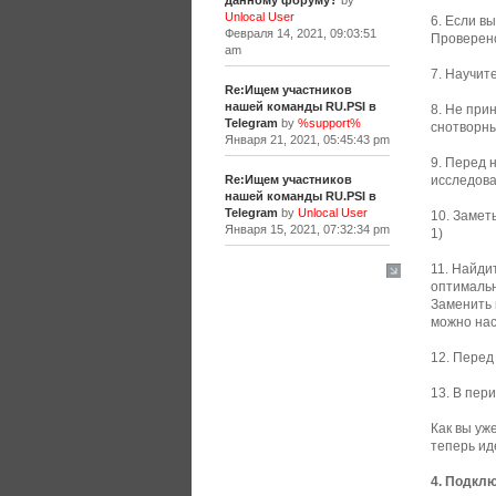
данному форуму?
by
Unlocal User
6. Если в
Февраля 14, 2021, 09:03:51
Проверено
am
7. Научит
Re:Ищем участников
нашей команды RU.PSI в
8. Не при
Telegram
by
%support%
снотворны
Января 21, 2021, 05:45:43 pm
9. Перед 
Re:Ищем участников
исследова
нашей команды RU.PSI в
Telegram
by
Unlocal User
10. Замет
Января 15, 2021, 07:32:34 pm
1)
11. Найди
[+]
оптимальн
Заменить 
можно нас
12. Перед
13. В пер
Как вы уж
теперь ид
4. Подклю