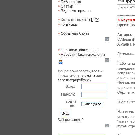
%suppo
>
Библиотека
>
Статьи
Карма: +27
>
Видеоматериалы
--------------
>
Каталог ссылок:
(1)
(2)
A.Rayen 
>
Тэги
/ tags
Проект 36
>
Обратная Cвязь
Авторы:
С.Меши (
Материалы
А.Раен (Н
>
Парапсихология FAQ
Бриллиант
>
Новости Парапсихологии
Юзер
Работа на
завершени
Добро пожаловать,
гость
.
исправил 
Пожалуйста,
войдите
или
отделения
зарегистрируйтесь
.
Начальная
Вход:
написать 
Обратите 
Пароль:
Войти
“Методик
на:
Изначальн
молекуляр
Забыли пароль?
“мистичес
путем стр
Поиск