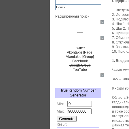
Содержан
1. Введени
2. Истори
Расширенный поиск
3. Подклю
4. Шаг 1: 
Пожертвовать $
5. Шаг 2:
===
6. Принци
7. Обмен 
Сообщество+
8. Отключ
9. Заключ
Twitter
10. Прил
Vkontakte [Page]
Vkontakte [Group]
1. Введен
Facebook
GoogleGroup
YouTube
Число ест
TRNG
365 – Эт
0 - Это в
Область 3
кардиналь
непосредс
и тоже со
что тут о
множество
Данная те