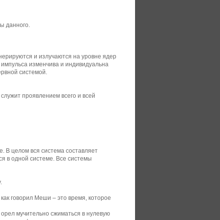
ы данного.
ерируются и излучаются на уровне ядер
о импульса изменчива и индивидуальна
ервной системой.
 служит проявлением всего и всей
е. В целом вся система составляет
ся в одной системе. Все системы
.
как говорил Меши – это время, которое
е орел мучительно сжиматься в нулевую