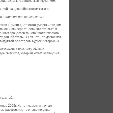
 действительно заниматься изучением.
цией находящейся в этом тексте.
и неправильное толкование.
пков. Помните, что стоит умереть в одном
ьное. Есть вероятность, что эта статья
ненных процессов вашего биологического
 от данной статьи. Если нет – то двигаемся
 выдумкой ее авторов. Будьте осторожны
отключения пока нету, обычно
лучить психоз, который может затянуться
сальной.
онце 2005г. На тот момент я изучал
ые расстояния, но опыты не давал