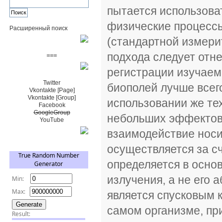
пытается использова
физические процесс
Расширенный поиск
(стандартной измери
Пожертвовать $
подхода следует отне
===
регистрации изучаем
Сообщество+
Twitter
биополей лучше всег
Vkontakte [Page]
Vkontakte [Group]
использовании же те
Facebook
GoogleGroup
небольших эффектов,
YouTube
взаимодействие носи
TRNG
осуществляется за с
определяется в осно
излучения, а не его
является спусковым 
самом организме, пр