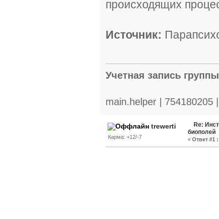
происходящих проце
Источник:
Парапсихол
Учетная запись групп
main.helper | 754180205 
Re: Инс
trewerti
биополей
Карма: +12/-7
«
Ответ #1 :