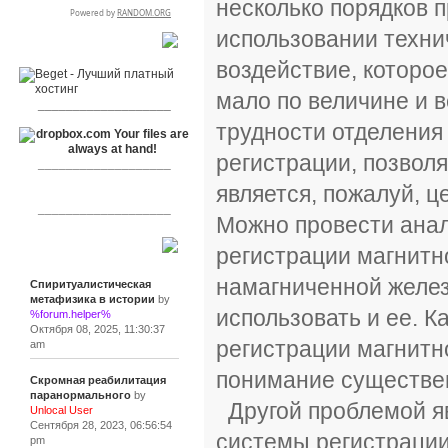
несколько порядков 
использовании техни
RSPR сотрудничает с:
воздействие, которо
мало по величине и 
___________________
трудности отделения
регистрации, позвол
___________________
является, пожалуй, 
___________________
Можно провести анал
регистрации магнитн
Сообщения
намагниченной желез
Спиритуалистическая
метафизика в истории
by
использовать и ее. К
%forum.helper%
Октября 08, 2025, 11:30:37
регистрации магнитно
am
понимание существен
Скромная реабилитация
паранормального
by
Другой проблемой яв
Unlocal User
Сентября 28, 2023, 06:56:54
системы регистрации
pm