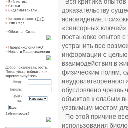
Вся критика опытов
>
Библиотека
>
Статьи
доказательству суще
>
Видеоматериалы
ясновидение, психоки
>
Каталог ссылок:
(1)
(2)
>
Тэги
/ tags
«сенсорных ключей» и
>
Обратная Cвязь
постановке опытов с
Материалы
устранить все возм
>
Парапсихология FAQ
>
Новости Парапсихологии
информации с целью
Юзер
взаимодействия в жи
Добро пожаловать,
гость
.
физическим полям, од
Пожалуйста,
войдите
или
зарегистрируйтесь
.
неудовлетворенности
Вход:
обусловлено чрезвыч
Пароль:
Войти
объектов к слабым в
на:
уязвимым местом для
Забыли пароль?
По этой причине все
Поиск
использования биоло