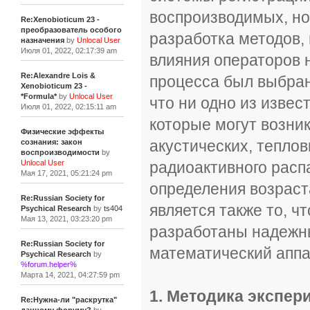
воспроизводимых, но
Re:Xenobioticum 23 -
преобразователь особого
разработка методов,
назначения
by
Unlocal User
Июля 01, 2022, 02:17:39 am
влияния операторов 
Re:Alexandre Lois &
процесса был выбран
Xenobioticum 23 -
*Formula*
by
Unlocal User
что ни одно из извес
Июля 01, 2022, 02:15:11 am
которые могут возни
Физические эффекты
акустических, теплов
сознания: закон
воспроизводимости
by
радиоактивного распа
Unlocal User
Мая 17, 2021, 05:21:24 pm
определения возраст
Re:Russian Society for
является также то, ч
Psychical Research
by
ts404
Мая 13, 2021, 03:23:20 pm
разработаны надежны
Re:Russian Society for
математический аппа
Psychical Research
by
%forum.helper%
Марта 14, 2021, 04:27:59 pm
1. Методика экспер
Re:Нужна-ли "раскрутка"