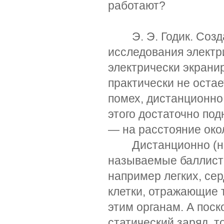
работают?
Э. Э. Годик. Созда
исследования электри
электрически экранир
практически не оста
помех, дистанционно
этого достаточно по
— на расстояние око
Дистанционно (на р
называемые баллисто
например легких, се
клетки, отражающие 
этим органам. А поск
статический заряд, то