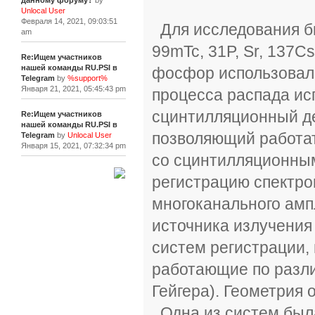
данному форуму?
by
Unlocal User
Февраля 14, 2021, 09:03:51
Для исследования б
am
99mTc, 31P, Sr, 137C
Re:Ищем участников
нашей команды RU.PSI в
фосфор использовали
Telegram
by
%support%
Января 21, 2021, 05:45:43 pm
процесса распада ис
сцинтилляционный де
Re:Ищем участников
нашей команды RU.PSI в
позволяющий работать
Telegram
by
Unlocal User
Января 15, 2021, 07:32:34 pm
со сцинтилляционны
регистрацию спектро
[+]
многоканального амп
источника излучения
систем регистрации,
работающие по разли
Гейгера). Геометрия 
Одна из систем была