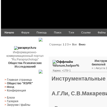
Начало
Форум
Помощь
Поиск
Тэги
Ссылки
Файлы
parapsych.ru
Страницы:
1
2
3
»
Все
Вниз
Информационно-
Автор
Тема: Инструме
коммуникационный портал
"Ru.Parapsychology"
Инструм
Общества Психических
биополей
%forum.helper%
Исследований
«
:
Августа 1
Карма: +170/-1
Главное меню
Инструментальные 
>
Главная страница
>
Общество "RSPR"
>
Фонд
>
Конференция
А.Г.Ли, С.В.Макарев
>
Блоги
>
Галерея
>
Загрузки
/
файлы