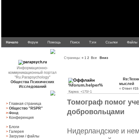
Начало
Форум
Помощь
Поиск
Тэги
Ссылки
Файлы
parapsych.ru
Страницы:
«
1
2
Все
Вниз
Информационно-
Автор
Тема: Техническ
коммуникационный портал
"Ru.Parapsychology"
Re:Техн
Общества Психических
мыслей
%forum.helper%
Исследований
«
Ответ #15 
Карма: +170/-1
Главное меню
Томограф помог уч
>
Главная страница
>
Общество "RSPR"
добровольцами
>
Фонд
>
Конференция
>
Блоги
Нидерландские и не
>
Галерея
>
Загрузки
/
файлы