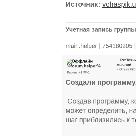
Источник:
vchaspik.
Учетная запись групп
main.helper | 754180205 
Re:Техн
мыслей
%forum.helper%
«
Ответ #20 
Карма: +170/-1
Создали программу,
Создав программу, к
может определить, на
шаг приблизились к т