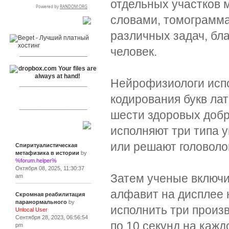
отдельных участков 
словами, томограмма
RSPR сотрудничает с:
различных задач, бла
человек.
___________________
Нейрофизиологи испо
___________________
кодирования букв лат
___________________
шести здоровых добр
исполняют три типа у
Сообщения
или решают головоло
Спиритуалистическая
метафизика в истории
by
%forum.helper%
Октября 08, 2025, 11:30:37
Затем ученые включи
am
алфавит на дисплее 
Скромная реабилитация
паранормального
by
исполнить три произ
Unlocal User
Сентября 28, 2023, 06:56:54
по 10 секунд на каждо
pm