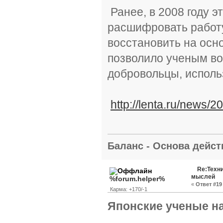
Ранее, в 2008 году э
расшифровать работу
восстановить на осн
позволило ученым во
добровольцы, исполь
http://lenta.ru/news/
Баланс - Основа действ
Re:Техн
мыслей
%forum.helper%
«
Ответ #19 
Карма: +170/-1
Японские ученые н