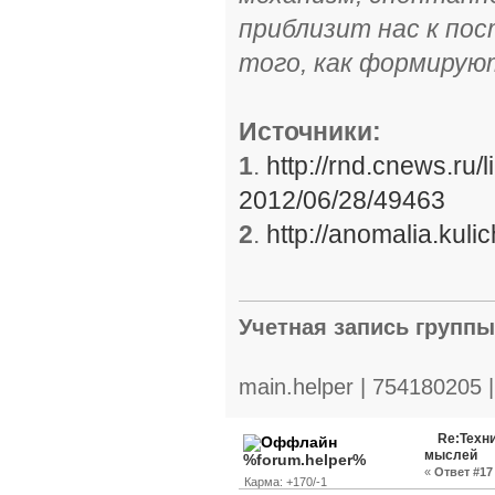
приблизит нас к пос
того, как формируют
Источники:
1
.
http://rnd.cnews.ru/
2012/06/28/49463
2
.
http://anomalia.kul
Учетная запись групп
main.helper | 754180205 
Re:Техн
мыслей
%forum.helper%
«
Ответ #17 
Карма: +170/-1