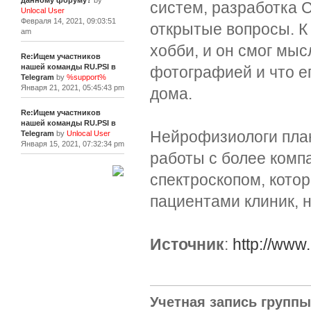
данному форуму?
by
систем, разработка С
Unlocal User
Февраля 14, 2021, 09:03:51
открытые вопросы. К 
am
хобби, и он смог мыс
Re:Ищем участников
нашей команды RU.PSI в
фотографией и что е
Telegram
by
%support%
Января 21, 2021, 05:45:43 pm
дома.
Re:Ищем участников
нашей команды RU.PSI в
Нейрофизиологи план
Telegram
by
Unlocal User
Января 15, 2021, 07:32:34 pm
работы с более ком
спектроскопом, котор
[+]
пациентами клиник, 
Источник
:
http://www
Учетная запись групп