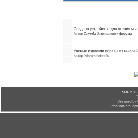
Похожие темы (2)
Создано устройство для чтения мы
Автор
Служба безопасности форума
Ученые извлекли образы из мыслей
Автор
%forum.helper%
SMF 2.0.5
Designed by
Страница сгенерир