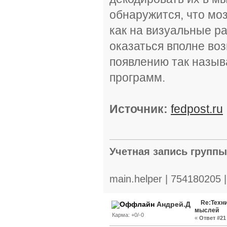
обнаружится, что мо
как на визуальные р
оказаться вполне во
появлению так назы
программ.
Источник:
fedpost.ru
Учетная запись групп
main.helper | 754180205 
Re:Техн
Андрей.Д
мыслей
Карма: +0/-0
«
Ответ #21 