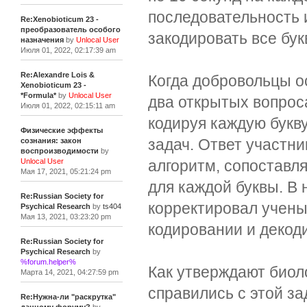
последовательность 
Re:Xenobioticum 23 -
преобразователь особого
закодировать все бу
назначения
by
Unlocal User
Июля 01, 2022, 02:17:39 am
Re:Alexandre Lois &
Когда добровольцы о
Xenobioticum 23 -
*Formula*
by
Unlocal User
два открытых вопрос
Июля 01, 2022, 02:15:11 am
кодируя каждую букв
Физические эффекты
задач. Ответ участн
сознания: закон
воспроизводимости
by
алгоритм, сопоставл
Unlocal User
Мая 17, 2021, 05:21:24 pm
для каждой буквы. В
Re:Russian Society for
корректировал учены
Psychical Research
by
ts404
Мая 13, 2021, 03:23:20 pm
кодировании и деко
Re:Russian Society for
Psychical Research
by
%forum.helper%
Как утверждают биол
Марта 14, 2021, 04:27:59 pm
справились с этой за
Re:Нужна-ли "раскрутка"