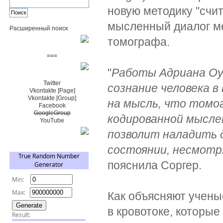
новую методику "счи
мысленный диалог м
Расширенный поиск
томографа.
Пожертвовать $
===
"
Работы Адриана Оу
Сообщество+
Twitter
сознание человека 
Vkontakte [Page]
Vkontakte [Group]
на мысль, что томо
Facebook
GoogleGroup
кодированной мыслен
YouTube
позволит наладить 
TRNG
состоянии, несмотр
пояснила Соргер.
Как объясняют учены
в кровотоке, которы