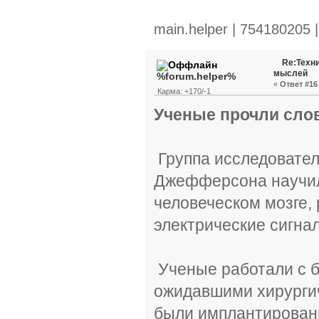
main.helper | 754180205 
Re:Техн
мыслей
%forum.helper%
«
Ответ #16 
Карма: +170/-1
Ученые прочли сло
Группа исследовател
Джефферсона научил
человеческом мозге,
электрические сигна
Ученые работали с 
ожидавшими хирургич
были имплантирован