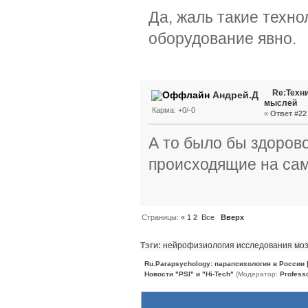
Да, жаль такие техно
оборудование явно.
Re:Техн
Андрей.Д
мыслей
Карма: +0/-0
«
Ответ #22 
А то было бы здорово
происходящие на сам
Страницы:
«
1
2
Все
Вверх
Тэги:
нейрофизиология
исследования
моз
Ru.Parapsychology: парапсихология в России
Новости "PSI" и "Hi-Tech"
(Модератор:
Profess