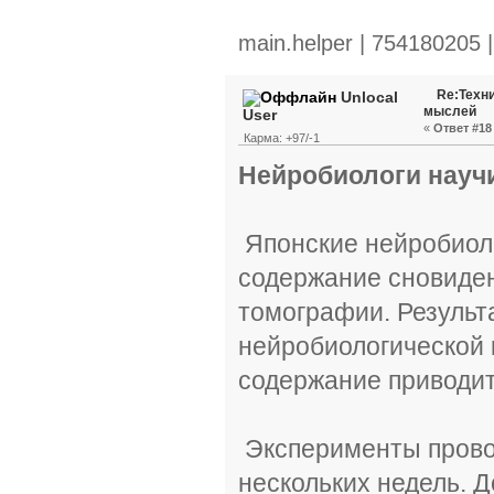
main.helper | 754180205 
Re:Техн
Unlocal
мыслей
User
«
Ответ #18 
Карма: +97/-1
Нейробиологи науч
Японские нейробиоло
содержание сновиде
томографии. Результ
нейробиологической 
содержание приводит
Эксперименты провод
нескольких недель. 