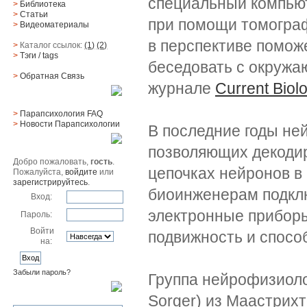
специальный компью
>
Библиотека
>
Статьи
при помощи томограф
>
Видеоматериалы
в перспективе помо
>
Каталог ссылок:
(1)
(2)
>
Тэги
/ tags
беседовать с окружаю
>
Обратная Cвязь
журнале
Current Biol
Материалы
>
Парапсихология FAQ
>
Новости Парапсихологии
В последние годы не
Юзер
позволяющих декоди
Добро пожаловать,
гость
.
цепочках нейронов в
Пожалуйста,
войдите
или
зарегистрируйтесь
.
биоинженерам подклю
Вход:
электронные приборы
Пароль:
Войти
подвижность и спосо
на:
Забыли пароль?
Группа нейрофизиоло
Поиск
Sorger) из Маастрих