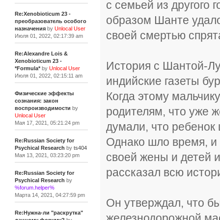
с семьей из другого 
Re:Xenobioticum 23 -
образом Шанте удало
преобразователь особого
назначения
by
Unlocal User
своей смертью спрят
Июля 01, 2022, 02:17:39 am
Re:Alexandre Lois &
Xenobioticum 23 -
История с Шантой-Луд
*Formula*
by
Unlocal User
Июля 01, 2022, 02:15:11 am
индийские газеты бу
Когда этому мальчику
Физические эффекты
сознания: закон
родителям, что уже 
воспроизводимости
by
Unlocal User
Мая 17, 2021, 05:21:24 pm
думали, что ребенок 
Однако шло время, и
Re:Russian Society for
Psychical Research
by
ts404
своей жены и детей и
Мая 13, 2021, 03:23:20 pm
рассказал всю истор
Re:Russian Society for
Psychical Research
by
%forum.helper%
Марта 14, 2021, 04:27:59 pm
Он утверждал, что б
Re:Нужна-ли "раскрутка"
железнодорожной мас