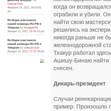
данному форуму?
by
Unlocal User
когда он возвращался
Февраля 14, 2021, 09:03:51
am
ограбили и убили. Он
Re:Ищем участников
найти свою мастерск
нашей команды RU.PSI в
Telegram
by
%support%
решились на экспери
Января 21, 2021, 05:45:43 pm
никогда раньше не б
Re:Ищем участников
железнодорожной ста
нашей команды RU.PSI в
Telegram
by
Unlocal User
Тхакур работал здес
Января 15, 2021, 07:32:34 pm
Ашишу-Бинаю найти н
[+]
снесен.
Дикарь-президент
Случаи реинкарнации
пример. Произошло л