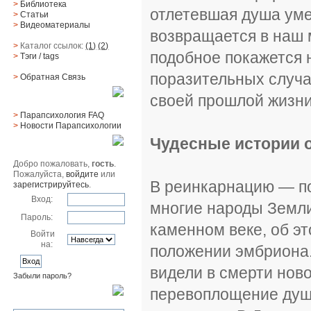
>
Библиотека
отлетевшая душа уме
>
Статьи
>
Видеоматериалы
возвращается в наш 
>
Каталог ссылок:
(1)
(2)
подобное покажется 
>
Тэги
/ tags
поразительных случа
>
Обратная Cвязь
своей прошлой жизни
Материалы
>
Парапсихология FAQ
>
Новости Парапсихологии
Чудесные истории 
Юзер
Добро пожаловать,
гость
.
Пожалуйста,
войдите
или
В реинкарнацию — по
зарегистрируйтесь
.
Вход:
многие народы Земли.
Пароль:
каменном веке, об э
Войти
на:
положении эмбриона.
видели в смерти нов
Забыли пароль?
перевоплощение душ
Поиск