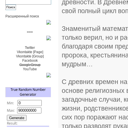
древности. В Древне
свой полный цикл воп
Расширенный поиск
Пожертвовать $
Знаменитый математи
===
только верил, но и р
Сообщество+
благодаря своим пр
Twitter
Vkontakte [Page]
пророка, крестьянина
Vkontakte [Group]
Facebook
мудрым…
GoogleGroup
YouTube
TRNG
С древних времен на
основе религиозных 
загадочные случаи, 
жизни, родственников
сих пор поражают на
только разводят рука