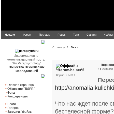
Начало
Форум
Помощь
Поиск
Тэги
Ссылки
Файлы
parapsych.ru
Страницы:
1
Вниз
Информационно-
Автор
Тема: Переселен
коммуникационный портал
"Ru.Parapsychology"
Пересел
Общества Психических
«
:
Февраля 2
%forum.helper%
Исследований
Карма: +170/-1
Главное меню
Пере
>
Главная страница
http://anomalia.kulichk
>
Общество "RSPR"
>
Фонд
>
Конференция
Что нас ждет после 
>
Блоги
>
Галерея
бестелесной форме? 
>
Загрузки
/
файлы