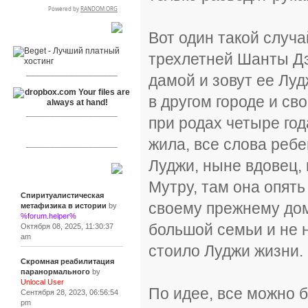
RSPR сотрудничает с:
Вот один такой случ
трехлетней Шанты Дэв
___________________
дамой и зовут ее Лу
в другом городе и с
___________________
при родах четыре год
жила, все слова реб
___________________
Луджи, ныне вдовец, 
Сообщения
Мутру, там она опять
Спиритуалистическая
своему прежнему дом
метафизика в истории
by
%forum.helper%
большой семьи и не н
Октября 08, 2025, 11:30:37
am
стоило Луджи жизни.
Скромная реабилитация
паранормального
by
Unlocal User
По идее, все можно 
Сентября 28, 2023, 06:56:54
pm