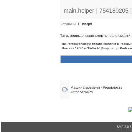
main.helper | 754180205 
Страницы:
1
Вверх
Тэги:
реинкарнация
смерть
после смерти
Ru.Parapsychology: парапсихология в России
Новости "PSI" и "Hi-Tech"
(Модератор:
Profess
Похожие темы (1)
Машина времени - Реальность
Автор
Verikikov
SMF 2.0.5