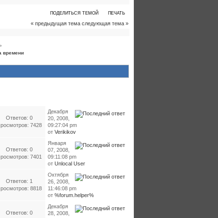
ПОДЕЛИТЬСЯ ТЕМОЙ
ПЕЧАТЬ
« предыдущая тема
следующая тема »
»
а времени
Декабря
Ответов: 0
20, 2008,
росмотров: 7428
09:27:04 pm
от
Verikikov
Января
Ответов: 0
07, 2008,
росмотров: 7401
09:11:08 pm
от
Unlocal User
Октября
Ответов: 1
26, 2008,
росмотров: 8818
11:46:08 pm
от
%forum.helper%
Декабря
Ответов: 0
28, 2008,