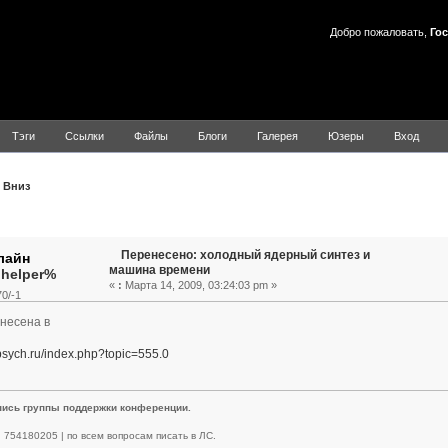
Добро пожаловать,
Гос
Тэги
Ссылки
Файлы
Блоги
Галерея
Юзеры
Вход
Вниз
Тема: Перенесено: холодный ядерный синтез и машина време
Перенесено: холодный ядерный синтез и
машина времени
.helper%
«
:
Марта 14, 2009, 03:24:03 pm »
0/-1
несена в
apsych.ru/index.php?topic=555.0
пись группы поддержки конференции.
 | 754180205 | по всем вопросам писать в ЛС.