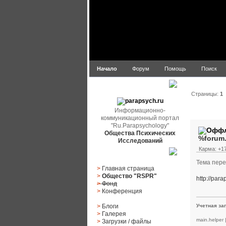
Начало
Форум
Помощь
Поиск
parapsych.ru
Страницы:
1
Информационно-
Автор
коммуникационный портал
"Ru.Parapsychology"
Общества Психических
%forum
Исследований
Карма: +17
Главное меню
Тема пере
>
Главная страница
>
Общество "RSPR"
http://par
>
Фонд
>
Конференция
>
Блоги
Учетная за
>
Галерея
main.helper
>
Загрузки
/
файлы