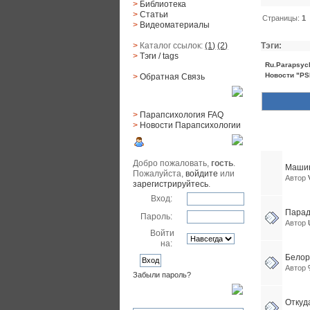
>
Библиотека
>
Статьи
Страницы:
1
>
Видеоматериалы
>
Каталог ссылок:
(1)
(2)
Тэги:
>
Тэги
/ tags
Ru.Parapsyc
Новости "PSI
>
Обратная Cвязь
Материалы
>
Парапсихология FAQ
>
Новости Парапсихологии
Похожие 
Юзер
Добро пожаловать,
гость
.
Машин
Пожалуйста,
войдите
или
Автор
зарегистрируйтесь
.
Вход:
Парад
Пароль:
Автор
Войти
на:
Белор
Автор
Забыли пароль?
Поиск
Откуд