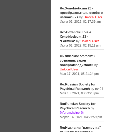
Re:Xenobioticum 23 -
преобразователь особого
назначения
by
Unlocal User
Июля 01, 2022, 02:17:39 am
Re:Alexandre Lois &
Xenobioticum 23 -
*Formula*
by
Unlocal User
Июля 01, 2022, 02:15:11 am
Физические эффекты
сознания: закон
воспроизводимости
by
Unlocal User
Мая 17, 2021, 05:21:24 pm
Re:Russian Society for
Psychical Research
by
ts404
Мая 13, 2021, 03:23:20 pm
Re:Russian Society for
Psychical Research
by
%forum.helper%
Марта 14, 2021, 04:27:59 pm
Re:Нужна-ли "раскрутка"