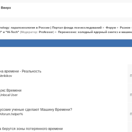
Вверх
hology: парапсихология в России | Портал фонда пси-исследований
»
Форум
»
Разное
" и "Hi-Tech"
(Модератор:
Professor
) »
Перенесено: холодный ядерный синтез и машин
темы (10)
а времени - Реальность
Verikikov
П
окс Времени
Unlocal User
П
усские ученые сделают Машину Времени?
%forum.helper%
П
а берутся зоны потерянного времени