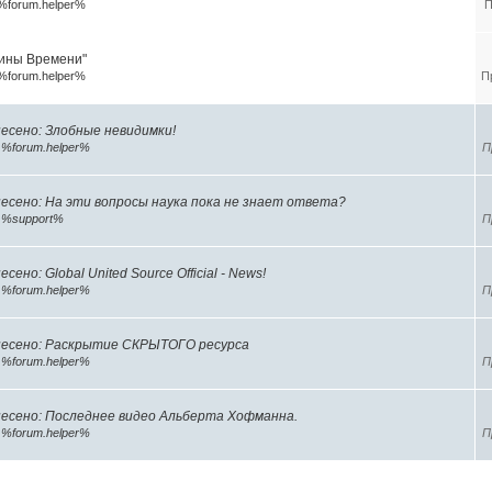
%forum.helper%
П
ины Времени"
%forum.helper%
П
есено: Злобные невидимки!
р
%forum.helper%
П
есено: На эти вопросы наука пока не знает ответа?
р
%support%
П
сено: Global United Source Official - News!
р
%forum.helper%
П
есено: Раскрытие СКРЫТОГО ресурса
р
%forum.helper%
П
есено: Последнее видео Альберта Хофманна.
р
%forum.helper%
П