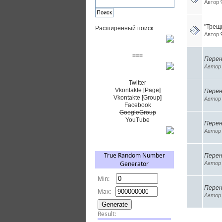
Автор
"Трещ
Расширенный поиск
Автор
Пожертвовать $
===
Перен
Авто
Сообщество+
Twitter
Vkontakte [Page]
Перен
Vkontakte [Group]
Авто
Facebook
GoogleGroup
YouTube
Перене
Авто
TRNG
Перен
Авто
Перен
Авто