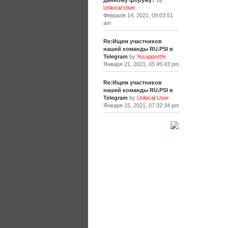
данному форуму?
by
Unlocal User
Февраля 14, 2021, 09:03:51
am
Re:Ищем участников
нашей команды RU.PSI в
Telegram
by
%support%
Января 21, 2021, 05:45:43 pm
Re:Ищем участников
нашей команды RU.PSI в
Telegram
by
Unlocal User
Января 15, 2021, 07:32:34 pm
[+]