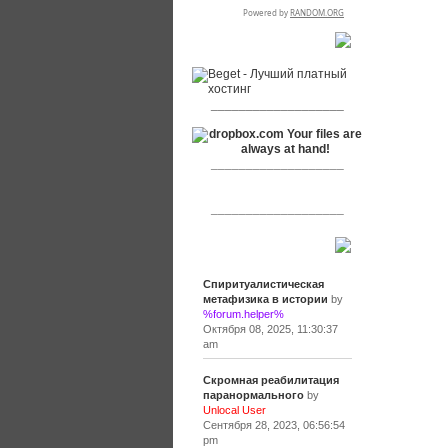
RSPR сотрудничает с:
___________________
___________________
___________________
Сообщения
Спиритуалистическая
метафизика в истории
by
%forum.helper%
Октября 08, 2025, 11:30:37
am
Скромная реабилитация
паранормального
by
Unlocal User
Сентября 28, 2023, 06:56:54
pm