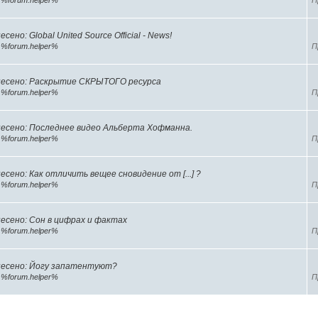
р
%forum.helper%
П
сено: Global United Source Official - News!
р
%forum.helper%
П
есено: Раскрытие СКРЫТОГО ресурса
р
%forum.helper%
П
есено: Последнее видео Альберта Хофманна.
р
%forum.helper%
П
есено: Как отличить вещее сновидение от [...] ?
р
%forum.helper%
П
есено: Сон в цифрах и фактах
р
%forum.helper%
П
есено: Йогу запатентуют?
р
%forum.helper%
П