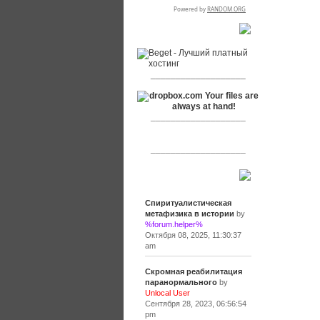
RSPR сотрудничает с:
___________________
___________________
___________________
Сообщения
Спиритуалистическая
метафизика в истории
by
%forum.helper%
Октября 08, 2025, 11:30:37
am
Скромная реабилитация
паранормального
by
Unlocal User
Сентября 28, 2023, 06:56:54
pm