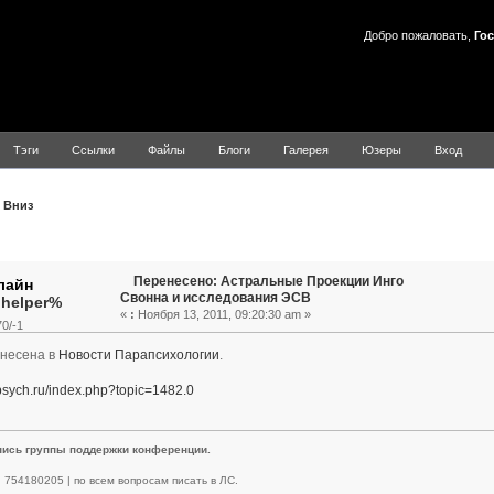
Добро пожаловать,
Гос
Тэги
Ссылки
Файлы
Блоги
Галерея
Юзеры
Вход
Вниз
Тема: Перенесено: Астральные Проекции Инго Свонна и иссл
Перенесено: Астральные Проекции Инго
Свонна и исследования ЭСВ
.helper%
«
:
Ноября 13, 2011, 09:20:30 am »
0/-1
енесена в
Новости Парапсихологии
.
apsych.ru/index.php?topic=1482.0
пись группы поддержки конференции.
 | 754180205 | по всем вопросам писать в ЛС.