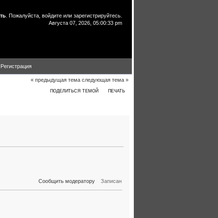
ть
. Пожалуйста,
войдите
или
зарегистрируйтесь
.
Августа 07, 2026, 05:00:33 pm
Регистрация
« предыдущая тема
следующая тема »
ПОДЕЛИТЬСЯ ТЕМОЙ
ПЕЧАТЬ
едования ЭСВ (Прочитано 5232 раз)
Сообщить модератору
Записан