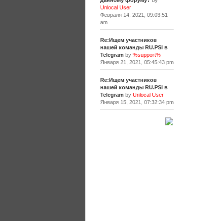
данному форуму?
by
Unlocal User
Февраля 14, 2021, 09:03:51
am
Re:Ищем участников
нашей команды RU.PSI в
Telegram
by
%support%
Января 21, 2021, 05:45:43 pm
Re:Ищем участников
нашей команды RU.PSI в
Telegram
by
Unlocal User
Января 15, 2021, 07:32:34 pm
[+]