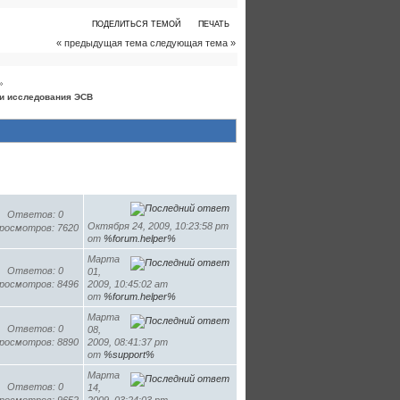
ПОДЕЛИТЬСЯ ТЕМОЙ
ПЕЧАТЬ
« предыдущая тема
следующая тема »
»
 и исследования ЭСВ
Ответов: 0
Октября 24, 2009, 10:23:58 pm
росмотров: 7620
от
%forum.helper%
Марта
Ответов: 0
01,
росмотров: 8496
2009, 10:45:02 am
от
%forum.helper%
Марта
Ответов: 0
08,
росмотров: 8890
2009, 08:41:37 pm
от
%support%
Марта
Ответов: 0
14,