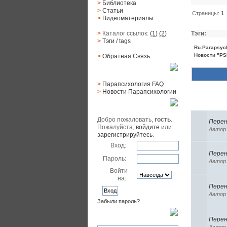
>
Библиотека
>
Статьи
Страницы:
1
>
Видеоматериалы
>
Каталог ссылок:
(1)
(2)
Тэги:
>
Тэги
/ tags
Ru.Parapsyc
Новости "PSI
>
Обратная Cвязь
Материалы
>
Парапсихология FAQ
>
Новости Парапсихологии
Похожие 
Юзер
Добро пожаловать,
гость
.
Перен
Пожалуйста,
войдите
или
Авто
зарегистрируйтесь
.
Вход:
Перен
Пароль:
Авто
Войти
на:
Перен
Авто
Забыли пароль?
Поиск
Перен