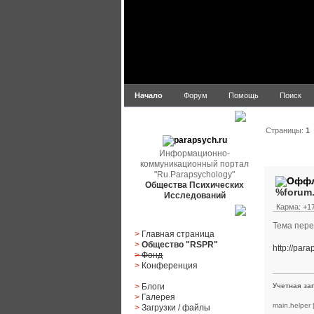
Начало
Форум
Помощь
Поиск
parapsych.ru
Страницы:
1
Информационно-
Автор
коммуникационный портал
"Ru.Parapsychology"
Общества Психических
%forum
Исследований
Карма: +17
Главное меню
Тема пер
>
Главная страница
>
Общество "RSPR"
http://par
>
Фонд
>
Конференция
>
Блоги
Учетная за
>
Галерея
main.helper
>
Загрузки
/
файлы