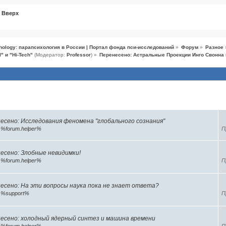
Вверх
hology: парапсихология в России | Портал фонда пси-исследований
»
Форум
»
Разное
" и "Hi-Tech"
(Модератор:
Professor
) »
Перенесено: Астральные Проекции Инго Свонна
темы (10)
есено: Исследования феномена "глобального сознания"
р
%forum.helper%
П
есено: Злобные невидимки!
р
%forum.helper%
П
есено: На эти вопросы наука пока не знает ответа?
р
%support%
П
есено: холодный ядерный синтез и машина времени