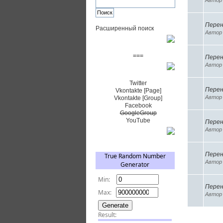
Авто
Перене
Расширенный поиск
Авто
Пожертвовать $
===
Перен
Авто
Сообщество+
Twitter
Перен
Vkontakte [Page]
Авто
Vkontakte [Group]
Facebook
GoogleGroup
YouTube
Перен
Авто
TRNG
Перен
Авто
Перен
Авто