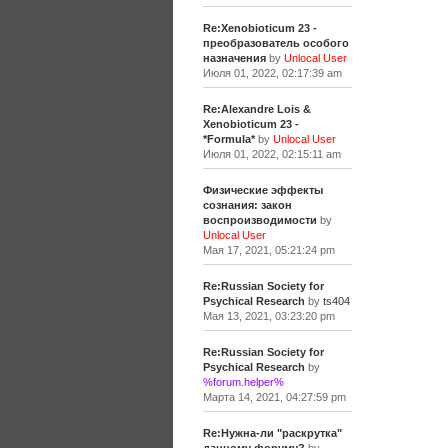
Re:Xenobioticum 23 -
преобразователь особого
назначения
by
Unlocal User
Июля 01, 2022, 02:17:39 am
Re:Alexandre Lois &
Xenobioticum 23 -
*Formula*
by
Unlocal User
Июля 01, 2022, 02:15:11 am
Физические эффекты
сознания: закон
воспроизводимости
by
Unlocal User
Мая 17, 2021, 05:21:24 pm
Re:Russian Society for
Psychical Research
by
ts404
Мая 13, 2021, 03:23:20 pm
Re:Russian Society for
Psychical Research
by
%forum.helper%
Марта 14, 2021, 04:27:59 pm
Re:Нужна-ли "раскрутка"