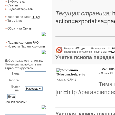
>
Библиотека
>
Статьи
>
Видеоматериалы
Текущая страница:
h
>
Каталог ссылок:
(1)
(2)
action=ezportal;sa=p
>
Тэги
/ tags
>
Обратная Cвязь
Материалы
>
Парапсихология FAQ
>
Новости Парапсихологии
Юзер
Учетка псиопа
передан
Добро пожаловать,
гость
.
Пожалуйста,
войдите
или
зарегистрируйтесь
.
Re: ННИ
«
Ответ #1 :
Вход:
%forum.helper%
Карма: +170/-1
Пароль:
Тема 
Войти
на:
[url=http://parascien
Забыли пароль?
Поиск
Учетная запись групп