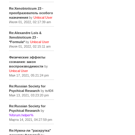
Re:Xenobioticum 23 -
преобразователь особого
назначения
by
Unlocal User
Июля 01, 2022, 02:17:39 am
Re:Alexandre Lois &
Xenobioticum 23 -
*Formula*
by
Unlocal User
Июля 01, 2022, 02:15:11 am
Физические эффекты
сознания: закон
воспроизводимости
by
Unlocal User
Мая 17, 2021, 05:21:24 pm
Re:Russian Society for
Psychical Research
by
ts404
Мая 13, 2021, 03:23:20 pm
Re:Russian Society for
Psychical Research
by
%forum.helper%
Марта 14, 2021, 04:27:59 pm
Re:Нужна-ли "раскрутка"