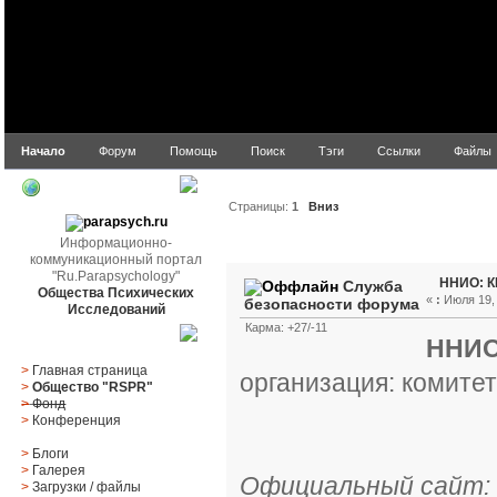
Начало
Форум
Помощь
Поиск
Тэги
Ссылки
Файлы
parapsych.ru
Страницы:
1
Вниз
Информационно-
Автор
Тема: ННИО: КП
коммуникационный портал
"Ru.Parapsychology"
ННИО: 
Служба
Общества Психических
«
:
Июля 19, 
безопасности форума
Исследований
Карма: +27/-11
Главное меню
ННИО
>
Главная страница
организация: комитет
>
Общество "RSPR"
>
Фонд
>
Конференция
>
Блоги
>
Галерея
Официальный сайт:
>
Загрузки
/
файлы