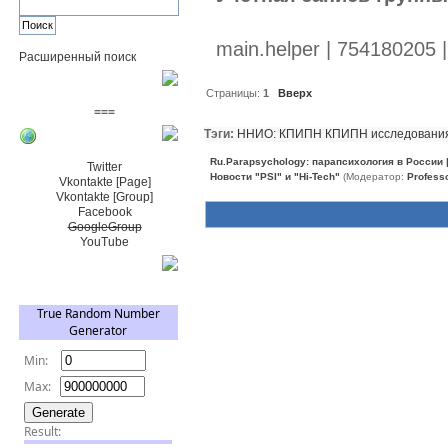
main.helper | 754180205 
Расширенный поиск
Пожертвовать $
Страницы:
1
Вверх
===
Тэги:
ННИО: КПИПН
КПИПН
исследовани
Сообщество+
Ru.Parapsychology: парапсихология в России
Twitter
Новости "PSI" и "Hi-Tech"
(Модератор:
Profess
Vkontakte [Page]
Vkontakte [Group]
Facebook
GoogleGroup
YouTube
TRNG