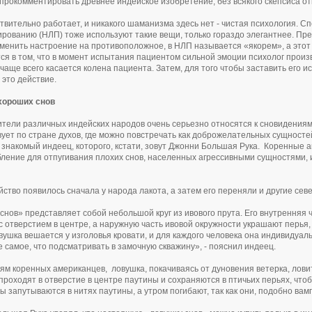
прокомментировать древнее индейское изобретение, без всякого скепсиса от
ствительно работает, и никакого шаманизма здесь нет - чистая психология. 
рованию (НЛП) тоже используют такие вещи, только гораздо элегантнее. Пре
менить настроение на противоположное, в НЛП называется «якорем», а этот 
ся в том, что в момент испытания пациентом сильной эмоции психолог произ
 чаще всего касается колена пациента. Затем, для того чтобы заставить его и
 это действие.
хороших снов
тели различных индейских народов очень серьезно относятся к сновидениям.
ует по стране духов, где можно повстречать как доброжелательных сущностей,
 знакомый индеец, которого, кстати, зовут Джонни Большая Рука. Коренные
ление для отпугивания плохих снов, населенных агрессивными сущностями, 
йство появилось сначала у народа лакота, а затем его переняли и другие се
снов» представляет собой небольшой круг из ивового прута. Его внутренняя
с отверстием в центре, а наружную часть ивовой окружности украшают перья,
вушка вешается у изголовья кровати, и для каждого человека она индивидуал
же самое, что подсматривать в замочную скважину», - пояснил индеец.
ям коренных американцев, ловушка, покачиваясь от дуновения ветерка, лов
проходят в отверстие в центре паутины и сохраняются в птичьих перьях, чт
ы запутываются в нитях паутины, а утром погибают, так как они, подобно вам