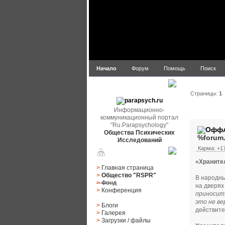
Начало
Форум
Помощь
Поиск
parapsych.ru
Страницы:
1
Информационно-
Автор
коммуникационный портал
"Ru.Parapsychology"
Общества Психических
%forum
Исследований
Карма: +17
Главное меню
«Храните
>
Главная страница
>
Общество "RSPR"
В народны
>
Фонд
на дверях
>
Конференция
приносит
это не в
>
Блоги
действите
>
Галерея
>
Загрузки
/
файлы