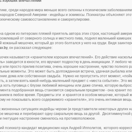
ь хороших впечатлений
тике, среди народов мира меньше всего склонны к психическим заболеваниям
народов Северной Америки - индейцы и эскимосы. Психиатры объясняют это
сихическому самовосстановлению и саморегулировке.
а одном из питерских пляжей приятель автора этих строк, настоящий амери
азомлевший от северного солнца и местного пива, поднял маленький камешек 
 кожаный мешочек, который до этого болтался у него на груди. Видя заинте
ax.by
, он рассказал следующее:
шочек называется «хранителем хороших впечатлений». Его действие насколько
ь» заводится в юности, его вручают подростку в день инициации. У любого 
Ну или просто прилив позитива, очень хорошее настроение, чувство полного р
ьные моменты. Это может быть долгожданная встреча, удачная рыбалка или 
ние дома или собственная свадьба. Нужно не пропустить этот момент, «пойм
ть, а затем взять какой-нибудь маленький предмет с «места события». Это мо
да хоть пуговица с блузки любимой женщины или даже спичка, которую выбросил
омента подобранная вещь становится сакральным предметом - она хранит поз
нием в любое время. Предметы эти и хранятся в особом мешочке, который же
ому не показывать всего содержимого «хранителя», это очень интимная вещь
 жизненных ситуациях индейцы чероки (и представители некоторых других н
е мешочка и перебирают одну сакральную вещь за другой. Десятиминутной 
и гнетущее настроение сменилось на противоположное.
ий психиатр кандидат медицинских наук Андрей Ипполитов, которого корре