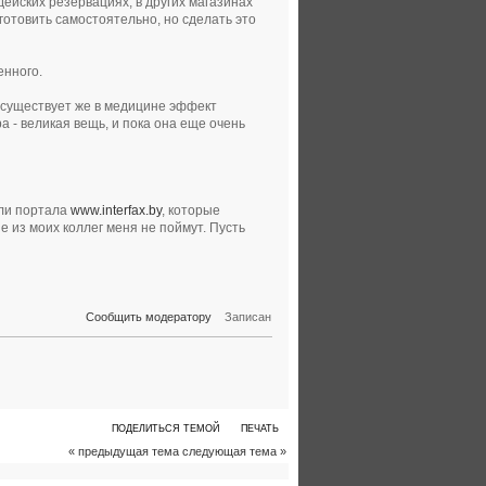
ейских резервациях, в других магазинах
отовить самостоятельно, но сделать это
енного.
ь существует же в медицине эффект
 - великая вещь, и пока она еще очень
ели портала
www.interfax.by
, которые
е из моих коллег меня не поймут. Пусть
Сообщить модератору
Записан
ПОДЕЛИТЬСЯ ТЕМОЙ
ПЕЧАТЬ
« предыдущая тема
следующая тема »