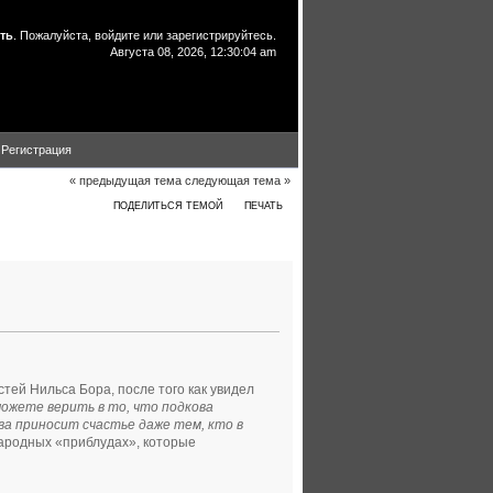
ть
. Пожалуйста,
войдите
или
зарегистрируйтесь
.
Августа 08, 2026, 12:30:04 am
Регистрация
« предыдущая тема
следующая тема »
ПОДЕЛИТЬСЯ ТЕМОЙ
ПЕЧАТЬ
(Прочитано 3328 раз)
ей Нильса Бора, после того как увидел
можете верить в то, что подкова
ова приносит счастье даже тем, кто в
народных «приблудах», которые