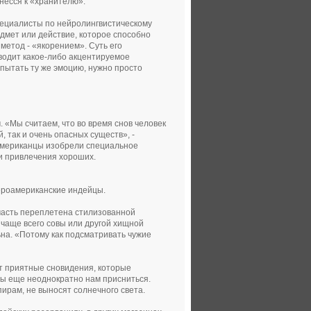
несся к «хранителю».
Специалисты по нейролингвистическому
дмет или действие, которое способно
метод - «якорением». Суть его
водит какое-либо акцентируемое
спытать ту же эмоцию, нужно просто
 «Мы считаем, что во время снов человек
 так и очень опасных существ», -
 американцы изобрели специальное
и привлечения хороших.
вероамериканские индейцы.
 часть переплетена стилизованной
 чаще всего совы или другой хищной
ьна. «Потому как подсматривать чужие
ит приятные сновидения, которые
обы еще неоднократно нам присниться.
пирам, не выносят солнечного света.