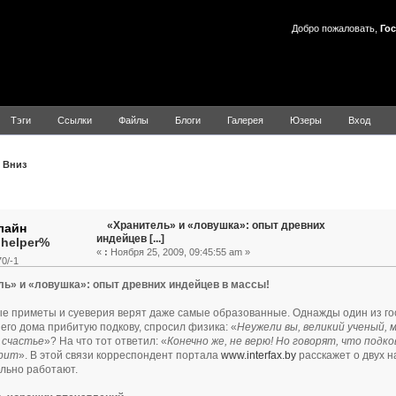
Добро пожаловать,
Гос
Тэги
Ссылки
Файлы
Блоги
Галерея
Юзеры
Вход
Вниз
Тема: «Хранитель» и «ловушка»: опыт древних индейцев [...] 
«Хранитель» и «ловушка»: опыт древних
индейцев [...]
.helper%
«
:
Ноября 25, 2009, 09:45:55 am »
0/-1
ль» и «ловушка»: опыт древних индейцев в массы!
е приметы и суеверия верят даже самые образованные. Однажды один из гост
 его дома прибитую подкову, спросил физика: «
Неужели вы, великий ученый, 
 счастье
»? На что тот ответил: «
Конечно же, не верю! Но говорят, что подк
ерит
». В этой связи корреспондент портала
www.interfax.by
расскажет о двух 
льно работают.