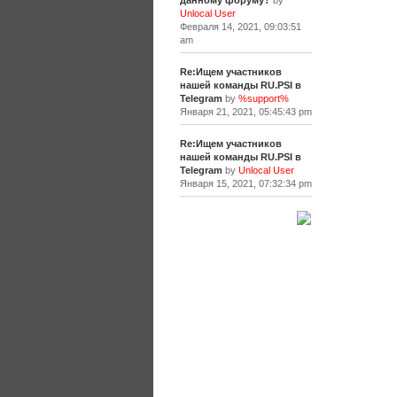
данному форуму?
by
Unlocal User
Февраля 14, 2021, 09:03:51
am
Re:Ищем участников
нашей команды RU.PSI в
Telegram
by
%support%
Января 21, 2021, 05:45:43 pm
Re:Ищем участников
нашей команды RU.PSI в
Telegram
by
Unlocal User
Января 15, 2021, 07:32:34 pm
[+]