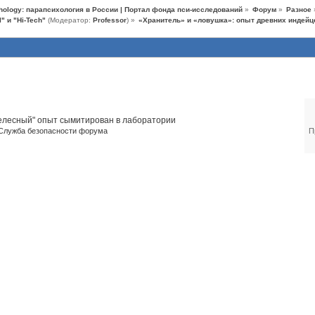
hology: парапсихология в России | Портал фонда пси-исследований
»
Форум
»
Разное
" и "Hi-Tech"
(Модератор:
Professor
) »
«Хранитель» и «ловушка»: опыт древних индейцев
темы (1)
елесный" опыт сымитирован в лаборатории
Служба безопасности форума
П