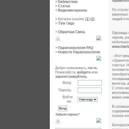
Хранител
>
Библиотека
>
Статьи
По статис
>
Видеоматериалы
коренных 
людей к п
>
Каталог ссылок:
(1)
(2)
>
Тэги
/ tags
>
Обратная Cвязь
Однажды н
чероки, р
Материалы
небольшой
www.interf
>
Парапсихология FAQ
>
Новости Парапсихологии
- Этот ме
Юзер
«Хранител
счастья. 
Добро пожаловать,
гость
.
положител
Пожалуйста,
войдите
или
приобрете
зарегистрируйтесь
.
посмакова
Вход:
монетка, 
С этого м
Пароль:
воспомина
Войти
важно ник
на:
В сложных
содержимо
Забыли пароль?
плохое ил
Поиск
Белорусск