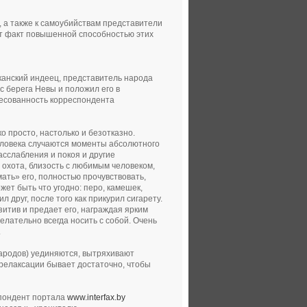
, а также к самоубийствам представители
т факт повышенной способностью этих
канский индеец, представитель народа
с берега Невы и положил его в
ресованность корреспондента
 просто, настолько и безотказно.
человека случаются моменты абсолютного
асслабления и покоя и другие
охота, близость с любимым человеком,
ать» его, полностью прочувствовать,
жет быть что угодно: перо, камешек,
 друг, после того как прикурил сигарету.
итив и предает его, награждая ярким
лательно всегда носить с собой. Очень
.
ародов) уединяются, вытряхивают
релаксации бывает достаточно, чтобы
спондент портала
www.interfax.by