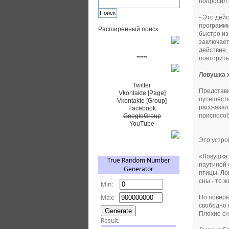
попросил 
- Это дей
программи
Расширенный поиск
быстро из
заключает
Пожертвовать $
действие,
===
повторить
Сообщество+
Ловушка 
Twitter
Представи
Vkontakte [Page]
путешеств
Vkontakte [Group]
рассказал
Facebook
приспособ
GoogleGroup
YouTube
TRNG
Это устро
«Ловушка 
паутиной 
птицы. Ло
сны - то 
По поверь
свободно 
Плохие сн