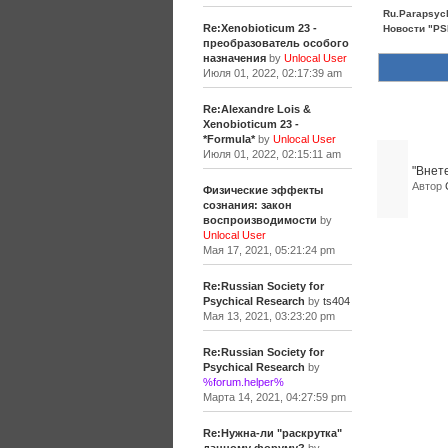
Ru.Parapsyc
Re:Xenobioticum 23 -
Новости "PSI
преобразователь особого
назначения
by
Unlocal User
Июля 01, 2022, 02:17:39 am
Re:Alexandre Lois &
Похожие 
Xenobioticum 23 -
*Formula*
by
Unlocal User
Июля 01, 2022, 02:15:11 am
"Внет
Автор
Физические эффекты
сознания: закон
воспроизводимости
by
Unlocal User
Мая 17, 2021, 05:21:24 pm
Re:Russian Society for
Psychical Research
by
ts404
Мая 13, 2021, 03:23:20 pm
Re:Russian Society for
Psychical Research
by
%forum.helper%
Марта 14, 2021, 04:27:59 pm
Re:Нужна-ли "раскрутка"