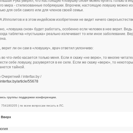
льшая Рука уверял, что настоящую «ловушку снов» можно купить только в инд
го мира - стилизованные побрякушки. Впрочем, настоящую ловушку можно изг
ько для себя самого или для членов своей семьи.
А.Ипполитов и в этом индейском изобретении не видит ничего сверхъестеств
вно, «ловушка снов» будет работать, особенно если человек в нее верит. Вед
когда таблетка-«пустышка» реально излечивает то или иное заболевание. Вера
ена.
, верит ли он сам в «ловушку», врач ответил уклончиво:
а во что-либо касается только меня. Если я скажу «не верю», то многие читат
ести себе ловушку, разуверятся в ее силе. Если же скажу «верю», то некоторы
анется тайной.
Очеретний / interfax.by /
interfax.by/article/55678
пись группы поддержки конференции.
 | 754180205 | по всем вопросам писать в ЛС.
Вверх
логия