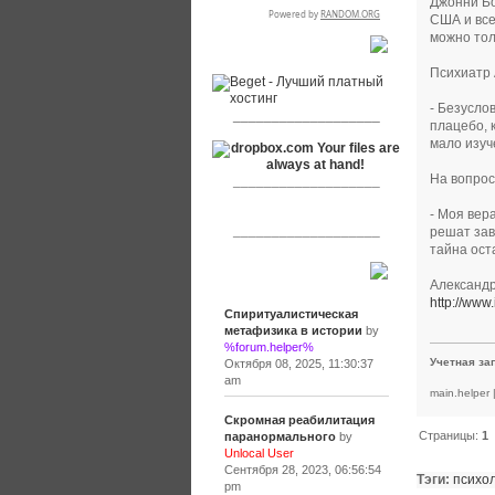
Джонни Бо
США и все
можно тол
RSPR сотрудничает с:
Психиатр 
- Безусло
___________________
плацебо, 
мало изуч
На вопрос
___________________
- Моя вер
___________________
решат зав
тайна ост
Сообщения
Александр 
http://www.
Спиритуалистическая
метафизика в истории
by
%forum.helper%
Учетная за
Октября 08, 2025, 11:30:37
am
main.helper
Скромная реабилитация
Страницы:
1
паранормального
by
Unlocal User
Сентября 28, 2023, 06:56:54
Тэги:
психо
pm