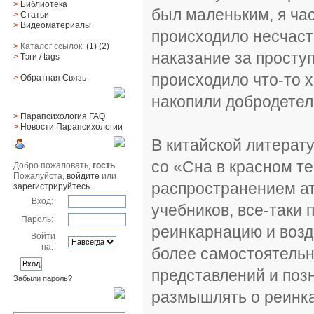
>
Библиотека
был маленьким, я час
>
Статьи
>
Видеоматериалы
происходило несчасть
>
Каталог ссылок:
(1)
(2)
наказание за проступ
>
Тэги
/ tags
происходило что-то х
>
Обратная Cвязь
накопили добродетел
Материалы
>
Парапсихология FAQ
>
Новости Парапсихологии
В китайской литерату
Юзер
со «Сна в красном те
Добро пожаловать,
гость
.
Пожалуйста,
войдите
или
распространением ат
зарегистрируйтесь
.
Вход:
учебников, все-таки 
Пароль:
реинкарнацию и возда
Войти
на:
более самостоятельн
представлений и поз
Забыли пароль?
размышлять о реинка
Поиск