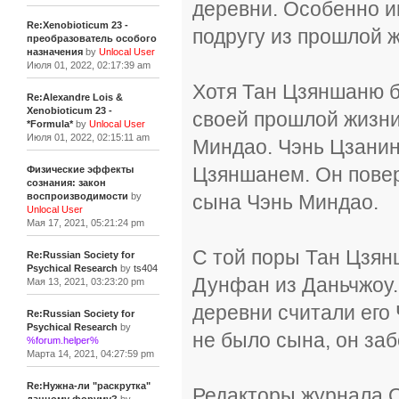
деревни. Особенно и
Re:Xenobioticum 23 -
подругу из прошлой ж
преобразователь особого
назначения
by
Unlocal User
Июля 01, 2022, 02:17:39 am
Хотя Тан Цзяншаню бы
Re:Alexandre Lois &
Xenobioticum 23 -
своей прошлой жизни
*Formula*
by
Unlocal User
Июля 01, 2022, 02:15:11 am
Миндао. Чэнь Цзанин 
Цзяншанем. Он повер
Физические эффекты
сознания: закон
сына Чэнь Миндао.
воспроизводимости
by
Unlocal User
Мая 17, 2021, 05:21:24 pm
С той поры Тан Цзян
Re:Russian Society for
Psychical Research
by
ts404
Дунфан из Даньчжоу.
Мая 13, 2021, 03:23:20 pm
деревни считали его
Re:Russian Society for
Psychical Research
by
не было сына, он заб
%forum.helper%
Марта 14, 2021, 04:27:59 pm
Re:Нужна-ли "раскрутка"
Редакторы журнала O