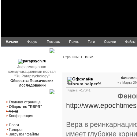
Начало
Форум
Помощь
Поиск
Тэги
Ссылки
Файлы
parapsych.ru
Страницы:
1
Вниз
Информационно-
Автор
Тема: Феномен р
коммуникационный портал
"Ru.Parapsychology"
Феномен
Общества Психических
«
:
Марта 29,
%forum.helper%
Исследований
Карма: +170/-1
Главное меню
Фено
>
Главная страница
http://www.epochtimes
>
Общество "RSPR"
>
Фонд
>
Конференция
Вера в реинкарнацию
>
Блоги
>
Галерея
имеет глубокие корни
>
Загрузки
/
файлы