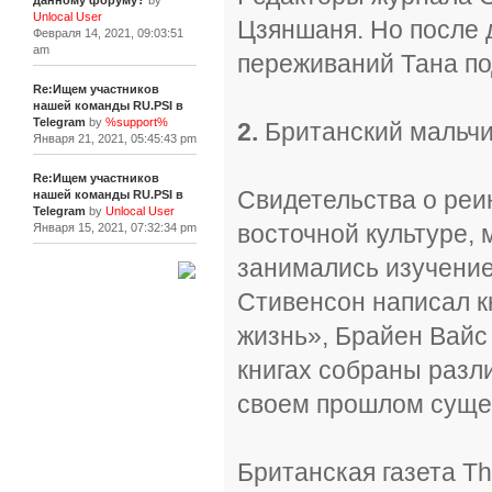
данному форуму?
by
Unlocal User
Цзяншаня. Но после 
Февраля 14, 2021, 09:03:51
am
переживаний Тана по
Re:Ищем участников
нашей команды RU.PSI в
Telegram
by
%support%
2.
Британский мальчи
Января 21, 2021, 05:45:43 pm
Re:Ищем участников
Свидетельства о реи
нашей команды RU.PSI в
Telegram
by
Unlocal User
восточной культуре,
Января 15, 2021, 07:32:34 pm
занимались изучени
[+]
Стивенсон написал к
жизнь», Брайен Вайс 
книгах собраны разл
своем прошлом суще
Британская газета Th