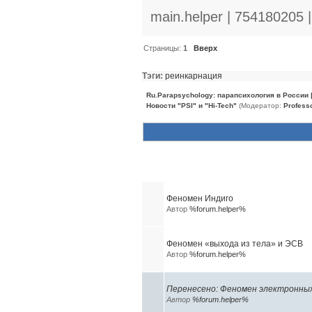
main.helper | 754180205 
Страницы:
1
Вверх
Тэги:
реинкарнация
Ru.Parapsychology: парапсихология в России
Новости "PSI" и "Hi-Tech"
(Модератор:
Profess
Похожие темы (3)
Феномен Индиго
Автор
%forum.helper%
Феномен «выхода из тела» и ЭСВ
Автор
%forum.helper%
Перенесено: Феномен электронных 
Автор
%forum.helper%