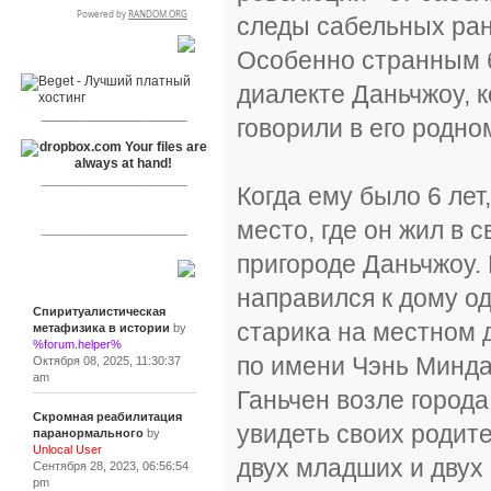
следы сабельных ран
RSPR сотрудничает с:
Особенно странным б
диалекте Даньчжоу, к
___________________
говорили в его родно
___________________
Когда ему было 6 лет
место, где он жил в 
___________________
пригороде Даньчжоу. 
Сообщения
направился к дому о
Спиритуалистическая
старика на местном д
метафизика в истории
by
%forum.helper%
по имени Чэнь Минда
Октября 08, 2025, 11:30:37
am
Ганьчен возле города
Скромная реабилитация
увидеть своих родит
паранормального
by
Unlocal User
двух младших и двух 
Сентября 28, 2023, 06:56:54
pm