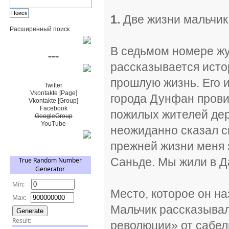
1.
Две жизни мальчик
Расширенный поиск
Пожертвовать $
В седьмом номере жу
===
рассказывается исто
Сообщество+
прошлую жизнь. Его 
Twitter
Vkontakte [Page]
города Дунфан прови
Vkontakte [Group]
Facebook
пожилых жителей дере
GoogleGroup
YouTube
неожиданно сказал с
TRNG
прежней жизни меня 
Саньде. Мы жили в Д
Место, которое он на
Мальчик рассказывал
революции» от сабел