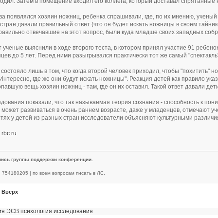
ходил. Затем в помещение входил его коллега, который доставал спрятанные 
ва появлялся хозяин ножниц, ребенка спрашивали, где, по их мнению, ученый 
стран давали правильный ответ (что он будет искать ножницы в своем тайнике)
равильно отвечавшие на этот вопрос, были куда младше своих западных собр
 ученые выяснили в ходе второго теста, в котором принял участие 91 ребенок
яцев до 5 лет. Перед ними разыгрывался практически тот же самый "спектакль
состояло лишь в том, что когда второй человек приходил, чтобы "похитить" н
"Интересно, где же они будут искать ножницы". Реакция детей как правило указ
опавшую вещь хозяин ножниц - там, где он их оставил. Такой ответ давали де
дования показали, что так называемая теория сознания - способность к пон
- может развиваться в очень раннем возрасте, даже у младенцев, отмечают уч
тях у детей из разных стран исследователи объясняют культурными различи
:
rbc.ru
пись группы поддержки конференции.
 | 754180205 | по всем вопросам писать в ЛС.
Вверх
ия
ЭСВ
психология
исследования