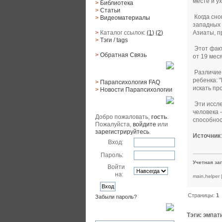
месте и у
>
Библиотека
>
Статьи
Когда сно
>
Видеоматериалы
западных 
Азиаты, п
>
Каталог ссылок:
(1)
(2)
>
Тэги
/ tags
Этот факт
>
Обратная Cвязь
от 19 мес
Материалы
Различие 
ребенка: 
>
Парапсихология FAQ
искать пр
>
Новости Парапсихологии
Юзер
Эти иссле
человека 
Добро пожаловать,
гость
.
способнос
Пожалуйста,
войдите
или
зарегистрируйтесь
.
Источник
Вход:
Пароль:
Учетная за
Войти
на:
main.helper
Страницы:
1
Забыли пароль?
Поиск
Тэги:
эмпат