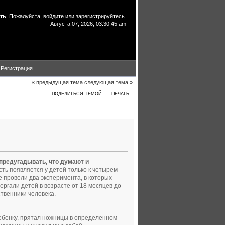
ть
. Пожалуйста,
войдите
или
зарегистрируйтесь
.
Августа 07, 2026, 03:30:45 am
Регистрация
« предыдущая тема
следующая тема »
ПОДЕЛИТЬСЯ ТЕМОЙ
ПЕЧАТЬ
тии" (Прочитано 19295 раз)
предугадывать, что думают и
сть появляется у детей только к четырем
е провели два эксперимента, в которых
ргали детей в возрасте от 18 месяцев до
твенники человека.
 ребенку, прятал ножницы в определенном