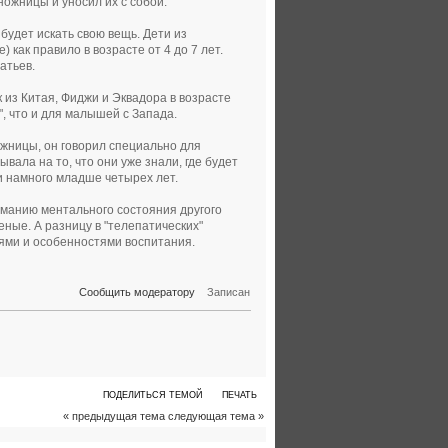
ножницы и уносил их с собой.
будет искать свою вещь. Дети из
 как правило в возрасте от 4 до 7 лет.
атьев.
 из Китая, Фиджи и Эквадора в возрасте
", что и для малышей с Запада.
ожницы, он говорил специально для
ывала на то, что они уже знали, где будет
ти намного младше четырех лет.
иманию ментального состояния другого
еные. А разницу в "телепатических"
ями и особенностями воспитания.
Сообщить модератору
Записан
ПОДЕЛИТЬСЯ ТЕМОЙ
ПЕЧАТЬ
« предыдущая тема
следующая тема »