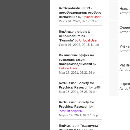
Re:Xenobioticum 23 -
Новые
преобразователь особого
Автор
назначения
by
Unlocal User
Июля 01, 2022, 02:17:39 am
Очере
Re:Alexandre Lois &
Автор
Xenobioticum 23 -
*Formula*
by
Unlocal User
Июля 01, 2022, 02:15:11 am
Учены
Автор
Физические эффекты
сознания: закон
воспроизводимости
by
Размы
Unlocal User
Автор
Мая 17, 2021, 05:21:24 pm
Re:Russian Society for
О фен
Psychical Research
by
ts404
Автор
Мая 13, 2021, 03:23:20 pm
Re:Russian Society for
Psychical Research
by
%forum.helper%
Марта 14, 2021, 04:27:59 pm
Re:Нужна-ли "раскрутка"