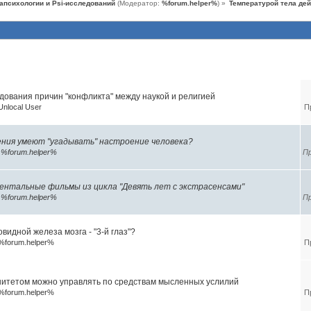
апсихологии и Psi-исследований
(Модератор:
%forum.helper%
) »
Температурой тела де
темы (10)
дования причин "конфликта" между наукой и религией
Unlocal User
П
ния умеют "угадывать" настроение человека?
р
%forum.helper%
Пр
ентальные фильмы из цикла "Девять лет с экстрасенсами"
р
%forum.helper%
Пр
видной железа мозга - "3-й глаз"?
%forum.helper%
П
итетом можно управлять по средствам мысленных услилий
%forum.helper%
П