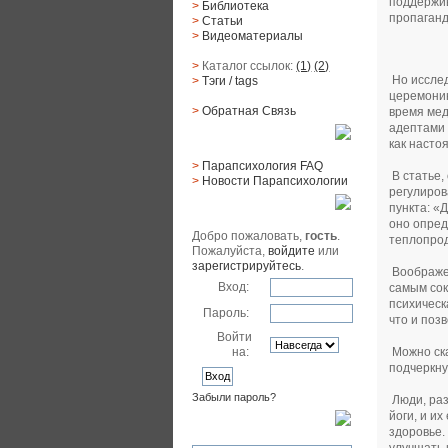
поддержив
>
Библиотека
пропаганд
>
Статьи
>
Видеоматериалы
>
Каталог ссылок:
(1)
(2)
Но иссле
>
Тэги
/ tags
церемонию
>
Обратная Cвязь
время мед
адептами 
Материалы
как насто
>
Парапсихология FAQ
В статье,
>
Новости Парапсихологии
регулиров
пункта: «
Юзер
оно опред
Добро пожаловать,
гость
.
теплопрод
Пожалуйста,
войдите
или
зарегистрируйтесь
.
Воображен
Вход:
самым сок
психическ
Пароль:
что и поз
Войти
Можно ска
на:
подчеркну
Забыли пароль?
Люди, раз
йоги, и и
Поиск
здоровье.
улучшать 