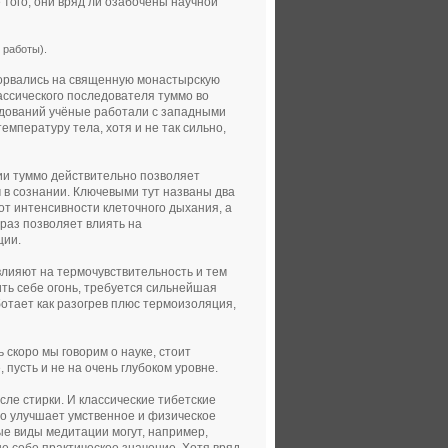
того, они вряд ли озабочены научной
 работы).
орвались на священную монастырскую
ассического последователя туммо во
едований учёные работали с западными
мпературу тела, хотя и не так сильно,
ции туммо действительно позволяет
ом в сознании. Ключевыми тут названы два
от интенсивности клеточного дыхания, а
раз позволяет влиять на
ции.
лияют на термочувствительность и тем
ть себе огонь, требуется сильнейшая
ботает как разогрев плюс термоизоляция,
ь скоро мы говорим о науке, стоит
пусть и не на очень глубоком уровне.
сле стирки. И классические тибетские
мо улучшает умственное и физическое
рые виды медитации могут, например,
е себе практическое значение. Хотя вряд