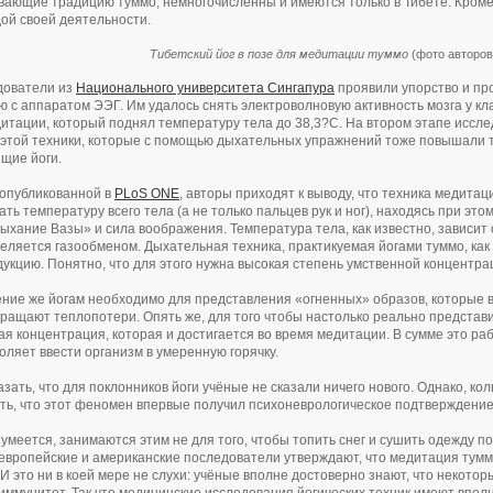
ающие традицию туммо, немногочисленны и имеются только в Тибете. Кроме 
ой своей деятельности.
Тибетский йог в позе для медитации туммо
(фото авторов
дователи из
Национального университета Сингапура
проявили упорство и пр
 с аппаратом ЭЭГ. Им удалось снять электроволновую активность мозга у кл
итации, который поднял температуру тела до 38,3?C. На втором этапе иссл
этой техники, которые с помощью дыхательных упражнений тоже повышали те
ящие йоги.
 опубликованной в
PLoS ONE
, авторы приходят к выводу, что техника медита
ать температуру всего тела (а не только пальцев рук и ног), находясь при эт
Дыхание Вазы» и сила воображения. Температура тела, как известно, зависит 
еляется газообменом. Дыхательная техника, практикуемая йогами туммо, как 
укцию. Понятно, что для этого нужна высокая степень умственной концентра
ие же йогам необходимо для представления «огненных» образов, которые в
ращают теплопотери. Опять же, для того чтобы настолько реально представи
ая концентрация, которая и достигается во время медитации. В сумме это ра
воляет ввести организм в умеренную горячку.
зать, что для поклонников йоги учёные не сказали ничего нового. Однако, кол
ть, что этот феномен впервые получил психоневрологическое подтверждение, 
умеется, занимаются этим не для того, чтобы топить снег и сушить одежду по
х европейские и американские последователи утверждают, что медитация тум
 И это ни в коей мере не слухи: учёные вполне достоверно знают, что некото
иммунитет. Так что медицинские исследования йогических техник имеют вполн