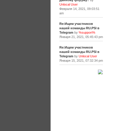
данному форуму?
by
Unlocal User
Февраля 14, 2021, 09:03:51
am
Re:Ищем участников
нашей команды RU.PSI в
Telegram
by
%support%
Января 21, 2021, 05:45:43 pm
Re:Ищем участников
нашей команды RU.PSI в
Telegram
by
Unlocal User
Января 15, 2021, 07:32:34 pm
[+]