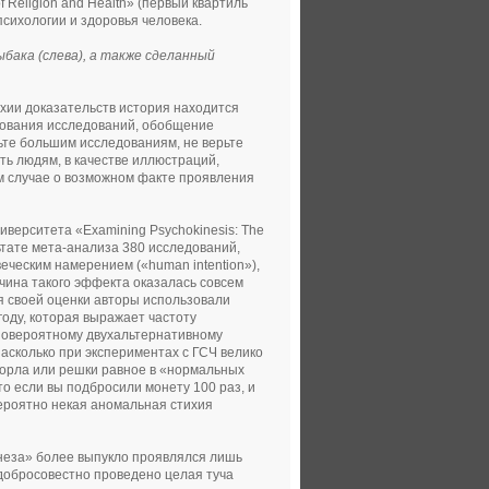
 Religion and Health» (первый квартиль
сихологии и здоровья человека.
бака (слева), а также сделанный
хии доказательств история находится
едования исследований, обобщение
рьте большим исследованиям, не верьте
ть людям, в качестве иллюстраций,
ом случае о возможном факте проявления
иверситета «Examining Psychokinesis: The
ультате мета-анализа 380 исследований,
еческим намерением («human intention»),
чина такого эффекта оказалась совсем
я своей оценки авторы использовали
оду, которая выражает частоту
новероятному двухальтернативному
асколько при экспериментах с ГСЧ велико
 орла или решки равное в «нормальных
о если вы подбросили монету 100 раз, и
вероятно некая аномальная стихия
инеза» более выпукло проявлялся лишь
 добросовестно проведено целая туча