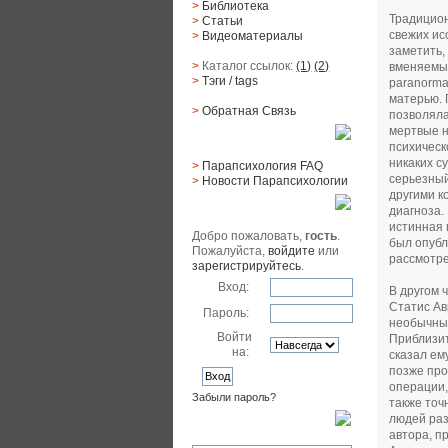
>
Библиотека
Традицион
>
Статьи
свежих ис
>
Видеоматериалы
заметить,
>
Каталог ссылок:
(1)
(2)
вменяемые 
>
Тэги
/ tags
paranorma
матерью. 
>
Обратная Cвязь
позволяла
мертвые н
Материалы
психическ
никаких с
>
Парапсихология FAQ
серьезный
>
Новости Парапсихологии
другими к
Юзер
диагноза.
истинная 
Добро пожаловать,
гость
.
был опубл
Пожалуйста,
войдите
или
рассмотре
зарегистрируйтесь
.
Вход:
В другом 
Статис Ав
Пароль:
необычный
Войти
Приблизит
на:
сказал ем
позже про
операции,
Забыли пароль?
также точ
людей ра
Поиск
автора, п