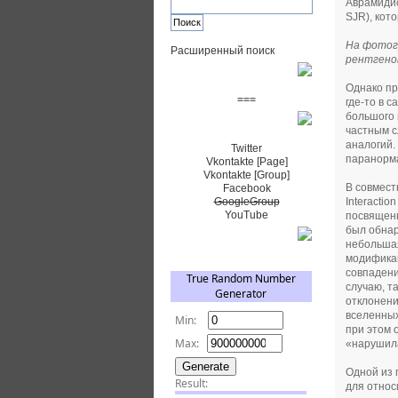
Аврамидис
SJR), кот
На фотогр
Расширенный поиск
рентгенов
Пожертвовать $
Однако пр
===
где-то в 
большого 
Сообщество+
частным с
аналогий.
Twitter
паранорм
Vkontakte [Page]
Vkontakte [Group]
В совмест
Facebook
Interacti
GoogleGroup
YouTube
посвященн
был обнар
TRNG
небольшая
модификац
совпадени
случаю, т
отклонени
вселенных
при этом 
«нарушил
Одной из 
для относ