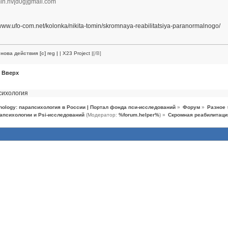
min.nv[d0g]gmail.com
/www.ufo-com.net/kolonka/nikita-tomin/skromnaya-reabilitatsiya-paranormalnogo/
нова действия [c]
reg
|
| X23 Project |
[/B]
Вверх
сихология
hology: парапсихология в России | Портал фонда пси-исследований
»
Форум
»
Разное
апсихологии и Psi-исследований
(Модератор:
%forum.helper%
) »
Скромная реабилитаци