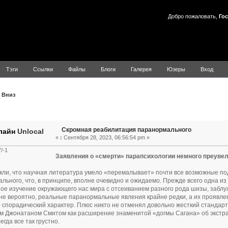
Добро пожаловать,
Гос
Тэги
Ссылки
Файлы
Блоги
Галерея
Юзеры
Вход
Вниз
Тема: Скромная реабилитация паранормального (Прочитано 1
Скромная реабилитация паранормального
Unlocal
«
:
Сентября 28, 2023, 06:56:54 pm »
/-1
Заявления о «смерти» парапсихологии немного преуве
ли, что научная литература умело «перемалывает» почти все возможные по
льного, что, в принципе, вполне очевидно и ожидаемо. Прежде всего одна из 
ое изучение окружающего нас мира с отсеиванием разного рода шизы, заблу
лне вероятно, реальные паранормальные явления крайне редки, а их проявлен
 спорадический характер. Плюс никто не отменял довольно жесткий станда
м Джонатаном Смитом как расширение знаменитой «догмы Сагана» об экстра
егда все так грустно.