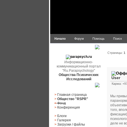
Начало
Форум
Помощь
Поиск
parapsych.ru
Страницы:
1
Информационно-
Автор
коммуникационный портал
"Ru.Parapsychology"
Общества Психических
User
Исследований
Карма: +97
Главное меню
>
Главная страница
Мы привык
>
Общество "RSPR"
паранорма
>
Фонд
объективн
>
Конференция
того, впо
фиксации)
>
Блоги
психолого
>
Галерея
деле не вс
>
Загрузки
/
файлы