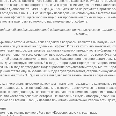
нтов с ГСЧ. Из рисунка ниже хорошо видно, что красивый результат с громки
енного воздействия «портят» три самых крупных исследования мета-анализа
ний в диапазоне от 0,499989 до 0,499997 указывала на результат, противоп
я воздействия на ГСЧ. Без этих трех исследований используемые в статье м
чимый эффект. И здесь хорошо видно, как проблема «частных историй» и н
чность в трактовки возможного паранормального эффекта.
ообразный график исследований эффекта влияния человеческого намерения
выборки).
критично авторы мета-анализа задаются вопросом: являются ли полученные
нными или указывают на подлинный эффект. И так же критично заключают, 
ем первичных результатов метаанализа является предвзятость публикации (анг
сти в отношении того, какие научные исследования, вероятнее всего, будут 
телей и редакторов журналов отдавать большее предпочтение одним результ
ам, демонстрирующим важный вывод, что приводит к предвзятости проблемати
льный вывод подтвердило моделирование результатов методом Монте-Карло
Данная статья опубликована 2016 году в суперуважаемом, старинном научном 
 (первый квартиль SJR), и на мой взгляд является важной вехой в современной
о краткого аналитического материала – наглядно показать, что крамольные 
и паранормальных явлений довольно выпукло транслируются на страницах в
ются в последние годы, несмотря на заявления о «смерти» парапсихологии. 
но, что часто это довольно осторожные заявления с кучей оговорок, особенно
ак сказал Евгений Шварц: «Давайте принимать жизнь такой, как она есть. Дож
омин
ором по изучению полтергейста при «Космопоиске», к-т. техн. наук