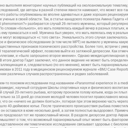
но выполняя мониторинг научных публикаций на околоаномальную тематику, 
следований, где авторы в разной степени явности намекают, что может все-т
 что работы опубликованы во вполне адекватных и даже хороших рецензируем
ученые в своей области. Так, в статье канадского психиатра Амина Гадита «Insi
l phenomenon?» разбирается случай 26-летнего мужчины, который регулярно
По словам «больного», его мать появлялась каждый вечер в разных платьях, 
 ему прикасаться к ней. Мужчина был уверен, что мать являлась ему в реально
е могут возвращаться «с того света». Уникальность этого случая заключалось
ое и физическое обследование (в том числе МРТ) не выявило у мужчины каку
ущественных признаков психического расстройства. Более того, встречи с ум
 терапевтический эффект, позволив выйти из затяжной депрессии. Как отмеч
оллегами, и «было запрошено второе мнение». Однако междисциплинарная гр
 В итоге доктор Гадит заключил, что данное видение не может быть определе
галлюцинация и, следовательно (по его мнению), может быть паранормальны
икован в 2011 году в медицинском рецензируемом журнале «BMJ Case Report
нии различных случаев распространенных и редких заболеваний.
чем-то похожем исследовании под названием «Paranormal experience in a medi
рамидис, научный сотрудник Школы спортивных наук и физического воспита
 случай 20-летнего рыбака, которому пронзили голову копьем, когда он плыл
ельно за 10 дней до спасения молодой человек посетил православного мона
у, что он «ничего не должен бояться», потирая при этом верхнюю часть черепа
шло 40-дюймовое копье. После трагического происшествия рыбака поместил
 он оставался в коме несколько дней, а затем полностью выздоровел. Примеч
но предсказал тот же православный монах. В разделе дискуссии доктор Аврам
змышляет о том, что возможный паранормальный опыт может быть фактором
редставленное им тематическое исследование связывает здоровье с биологие