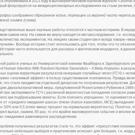
а опубликована в 2013 году в высокорейтинговом научном журнале «Journal of
орый фокусируется на междисциплинарных исследованиях на стыке религии, п
афии изображено обрезанное копье, торчащее из верхней части черепа ры
ский снимок (слева).
едставленные выше научные работы относятся к частным историям. В иерар
самом-самом низу. На самом же верху находятся метаисследования, т.е. иссл
количества экспериментов. На лекциях своим студентам я всегда говорю «ве
лучаям». Вообще истории стоит использовать для того, чтобы что-то объясня
 Истории часто используются для рассказа о критическом инциденте, в данн
ального.
ной работе ученых из Университетской клиники Фрайбурга и Эдинбургского ун
on of Human Intention With Random Number Generators – A Meta-Analysis» в рез
ых оценки корреляции результатов генерации случайных чисел (ГСЧ) с челов
ужен «значимый эффект» в пользу существования психокинеза. Правда вели
, что стало предметом отдельной дискуссии по полученным результатам. Дл
ию двухальтернативной меры, предложенной Розенталем и Рубином в 1989 г
й при эксперименте ГСЧ с различной вероятностью попадания согласно рав
акого как подбрасывание монеты. Если пояснить упрощенно, то оценивается н
е от «среднего ожидания шанса» (mean chance expectation, MCE) выпадения
» 50% или 0,5 (плюс-минус процент на нормальную вероятность). Понятно, чт
орел выпал, скажем, 85 раз, то это крайне маловероятное событие и вполне 
а» ожидаемое равномерное распределение.
проблем полученных результатов стало то, что эффект «присутствия психок
ительно небольших выборок и практические исчезает для больших, т.е. когда