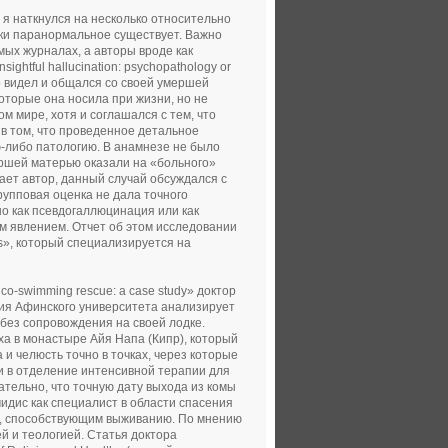
я наткнулся на несколько относительно
аки паранормальное существует. Важно
ых журналах, а авторы вроде как
ghtful hallucination: psychopathology or
 видел и общался со своей умершей
которые она носила при жизни, но не
м мире, хотя и соглашался с тем, что
 в том, что проведенное детальное
ю-либо патологию. В анамнезе не было
ершей матерью оказали на «больного»
ает автор, данный случай обсуждался с
упповая оценка не дала точного
но как псевдогаллюцинация или как
м явлением. Отчет об этом исследовании
s», который специализируется на
co-swimming rescue: a case study» доктор
ния Афинского университета анализирует
 без сопровождения на своей лодке.
ха в монастыре Айя Напа (Кипр), который
 и челюсть точно в точках, через которые
и в отделение интенсивной терапии для
ательно, что точную дату выхода из комы
идис как специалист в области спасения
, способствующим выживанию. По мнению
й и теологией. Статья доктора