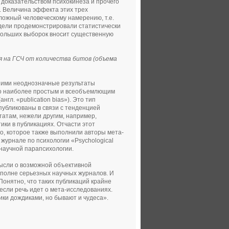
м доказательством психокинеза и прочего
. Величина эффекта этих трех
оложный человеческому намерению, т.е.
одели продемонстрировали статистически
ебольших выборок вносит существенную
 на ГСЧ от количества битов (объема
 ими неоднозначные результаты
что наиболее простым и всеобъемлющим
л. «publication bias»). Это тип
опубликованы в связи с тенденцией
атам, нежели другим, например,
ки в публикациях. Отчасти этот
, которое также выполнили авторы мета-
журнале по психологии «Psychological
 научной парапсихологии.
мысли о возможной объективной
полне серьезных научных журналов. И
Понятно, что таких публикаций крайне
 если речь идет о мета-исследованиях.
дики дождиками, но бывают и чудеса».