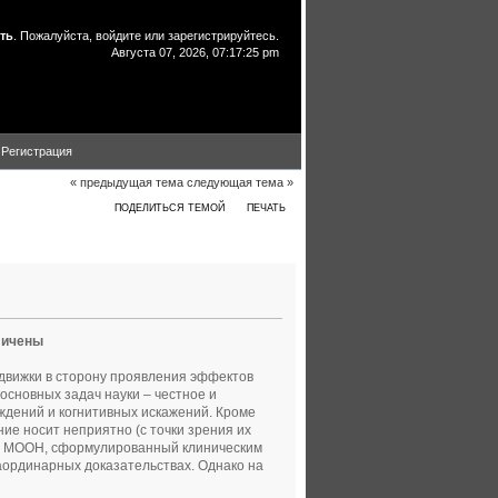
ть
. Пожалуйста,
войдите
или
зарегистрируйтесь
.
Августа 07, 2026, 07:17:25 pm
Регистрация
« предыдущая тема
следующая тема »
ПОДЕЛИТЬСЯ ТЕМОЙ
ПЕЧАТЬ
22909 раз)
личены
движки в сторону проявления эффектов
основных задач науки – честное и
ждений и когнитивных искажений. Кроме
ие носит неприятно (с точки зрения их
рт МООН, сформулированный клиническим
ординарных доказательствах. Однако на