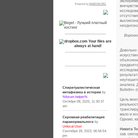
экспериме
внечувств
исследова
RSPR сотрудничает с:
отсутстви
высокозна
неоднозна
___________________
Воронк
Довольно 
___________________
искусстве
объяснени
___________________
предвзято
исследова
результат
Сообщения
неутешите
анализа. 
Спиритуалистическая
Bulletin»
метафизика в истории
by
%forum.helper%
Цель моег
Октября 08, 2025, 11:30:37
реальност
am
транслиру
мало и яс
Скромная реабилитация
Однако, к
паранормального
by
Unlocal User
Никита Т
Сентября 28, 2023, 06:56:54
зав. сект
pm