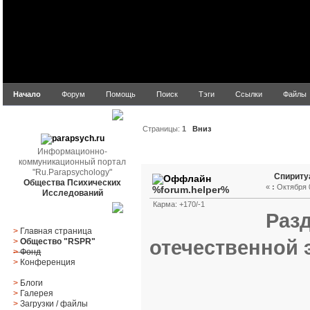
Начало
Форум
Помощь
Поиск
Тэги
Ссылки
Файлы
parapsych.ru
Страницы:
1
Вниз
Информационно-
Автор
Тема: Спиритуал
коммуникационный портал
"Ru.Parapsychology"
Спириту
Общества Психических
«
:
Октября 0
%forum.helper%
Исследований
Карма: +170/-1
Главное меню
Раз
>
Главная страница
отечественной 
>
Общество "RSPR"
>
Фонд
>
Конференция
>
Блоги
>
Галерея
>
Загрузки
/
файлы