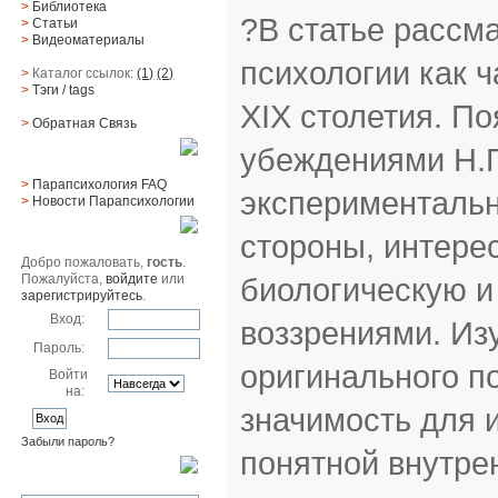
>
Библиотека
?В статье рассм
>
Статьи
>
Видеоматериалы
психологии как 
>
Каталог ссылок:
(1)
(2)
>
Тэги
/ tags
XIX столетия. П
>
Обратная Cвязь
убеждениями Н.П
Материалы
>
Парапсихология FAQ
экспериментальн
>
Новости Парапсихологии
Юзер
стороны, интере
Добро пожаловать,
гость
.
биологическую и
Пожалуйста,
войдите
или
зарегистрируйтесь
.
Вход:
воззрениями. Из
Пароль:
оригинального п
Войти
на:
значимость для 
Забыли пароль?
понятной внутре
Поиск