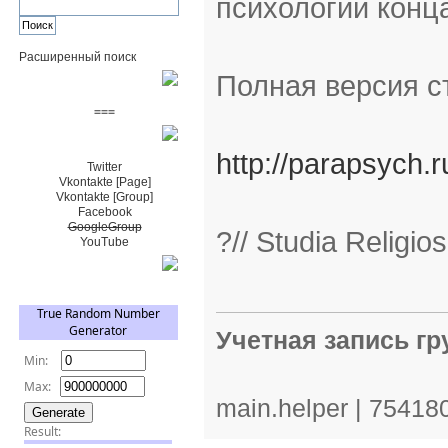
психологии конца
Расширенный поиск
Полная версия с
Пожертвовать $
===
Сообщество+
http://parapsych.
Twitter
Vkontakte [Page]
Vkontakte [Group]
Facebook
GoogleGroup
?// Studia Religi
YouTube
TRNG
Учетная запись г
main.helper | 75418