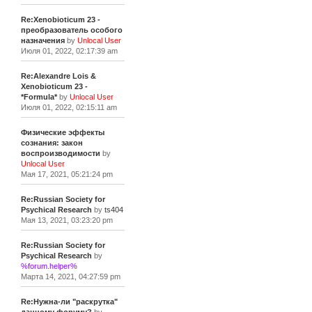
Re:Xenobioticum 23 -
преобразователь особого
назначения
by
Unlocal User
Июля 01, 2022, 02:17:39 am
Re:Alexandre Lois &
Xenobioticum 23 -
*Formula*
by
Unlocal User
Июля 01, 2022, 02:15:11 am
Физические эффекты
сознания: закон
воспроизводимости
by
Unlocal User
Мая 17, 2021, 05:21:24 pm
Re:Russian Society for
Psychical Research
by
ts404
Мая 13, 2021, 03:23:20 pm
Re:Russian Society for
Psychical Research
by
%forum.helper%
Марта 14, 2021, 04:27:59 pm
Re:Нужна-ли "раскрутка"