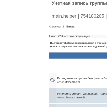
Учетная запись групп
main.helper | 754180205 
Страницы:
1
Вверх
Тэги:
ЭСВ
мозг
галлюцинации
Ru.Parapsychology: парапсихология в России
Новости Парапсихологии и Psi-исследований
(
Похожие темы (10)
Исследования причин "конфликта" м
Автор
Unlocal User
Растения умеют "угадывать" наст
Автор
%forum.helper%