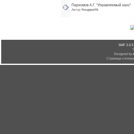
Пархомов А.Г. "Управляемый хаос"
Автор
%support%
SMF 2.0.5
Designed by
Страница сгенерир