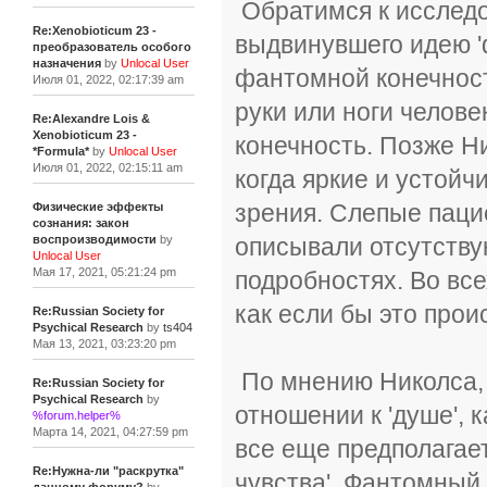
Обратимся к исследо
Re:Xenobioticum 23 -
выдвинувшего идею '
преобразователь особого
назначения
by
Unlocal User
фантомной конечност
Июля 01, 2022, 02:17:39 am
руки или ноги челов
Re:Alexandre Lois &
Xenobioticum 23 -
конечность. Позже Н
*Formula*
by
Unlocal User
Июля 01, 2022, 02:15:11 am
когда яркие и устой
зрения. Слепые паци
Физические эффекты
сознания: закон
описывали отсутству
воспроизводимости
by
Unlocal User
Мая 17, 2021, 05:21:24 pm
подробностях. Во вс
как если бы это прои
Re:Russian Society for
Psychical Research
by
ts404
Мая 13, 2021, 03:23:20 pm
По мнению Николса, 
Re:Russian Society for
Psychical Research
by
отношении к 'душе', 
%forum.helper%
Марта 14, 2021, 04:27:59 pm
все еще предполагает
Re:Нужна-ли "раскрутка"
чувства'. Фантомный