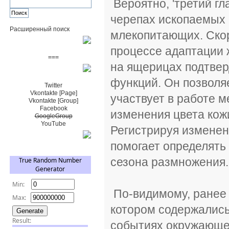
Вероятно, 'третий гл
черепах ископаемых 
Расширенный поиск
млекопитающих. Скор
Пожертвовать $
процессе адаптации
===
на ящерицах подтвер
Сообщество+
функций. Он позволя
Twitter
Vkontakte [Page]
участвует в работе 
Vkontakte [Group]
Facebook
изменения цвета кож
GoogleGroup
YouTube
Регистрируя изменен
TRNG
помогает определять
сезона размножения.
По-видимому, ранее '
котором содержались
событиях окружающег