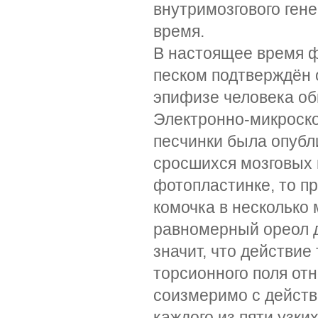
внутримозгового ген
время.
В настоящее время 
песком подтверждён 
эпифизе человека об
Электронно-микроск
песчинки была опубл
сросшихся мозговых 
фотопластинке, то пр
комочка в несколько
равномерный ореол д
значит, что действие
торсионного поля от
соизмеримо с действ
каждого из пяти узки