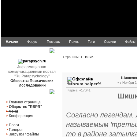
Начало
Форум
Помощь
Поиск
Тэги
Ссылки
Файлы
parapsych.ru
Страницы:
1
Вниз
Информационно-
Автор
Тема: Шишковидн
коммуникационный портал
"Ru.Parapsychology"
Шишковид
Общества Психических
«
:
Ноября 13
%forum.helper%
Исследований
Карма: +170/-1
Главное меню
Шишко
>
Главная страница
>
Общество "RSPR"
>
Фонд
Согласно легендам,
>
Конференция
называемым 'третьим
>
Блоги
>
Галерея
то в районе затылк
>
Загрузки
/
файлы