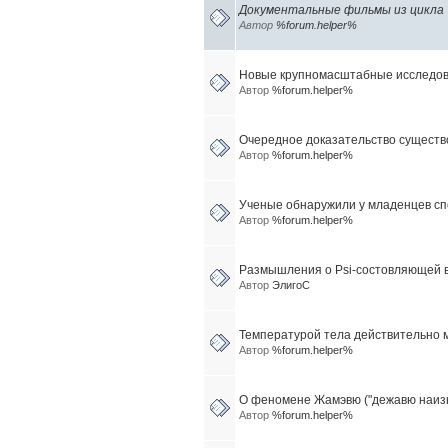
Документальные фильмы из цикла 
Автор
%forum.helper%
Новые крупномасштабные исследова
Автор
%forum.helper%
Очередное доказательство существ
Автор
%forum.helper%
Ученые обнаружили у младенцев спо
Автор
%forum.helper%
Размышления о Psi-состовляющей в
Автор
ЭлигоС
Температурой тела действительно 
Автор
%forum.helper%
О феномене Жамэвю ("дежавю наизн
Автор
%forum.helper%