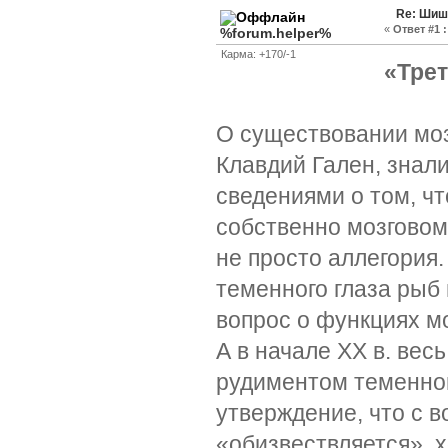
Re: Шишк
«
Ответ #1 :
%forum.helper%
Карма: +170/-1
«Трет
О существовании моз
Клавдий Гален, знали
сведениями о том, ч
собственно мозговому
не просто аллегория.
теменного глаза рыб
вопрос о функциях мо
А в начале XX в. ве
рудиментом теменног
утверждение, что с 
«обизвествляется», хо