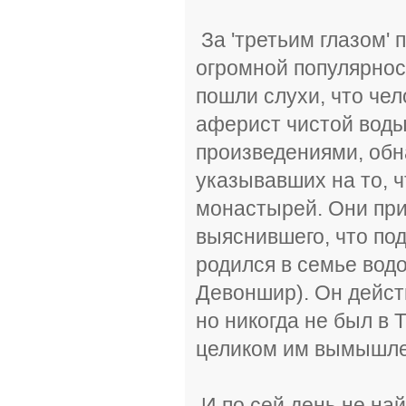
За 'третьим глазом' 
огромной популярнос
пошли слухи, что чел
аферист чистой воды
произведениями, обн
указывавших на то, ч
монастырей. Они приб
выяснившего, что по
родился в семье вод
Девоншир). Он дейст
но никогда не был в Т
целиком им вымышле
И по сей день не най