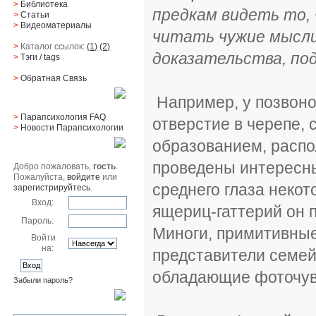
>
Библиотека
предкам видеть то,
>
Статьи
>
Видеоматериалы
читать чужие мысли
>
Каталог ссылок:
(1)
(2)
доказательства, по
>
Тэги
/ tags
>
Обратная Cвязь
Например, у позвон
Материалы
>
Парапсихология FAQ
отверстие в черепе,
>
Новости Парапсихологии
образованием, распо
Юзер
проведены интересн
Добро пожаловать,
гость
.
Пожалуйста,
войдите
или
среднего глаза некот
зарегистрируйтесь
.
Вход:
ящериц-гаттерий он 
Пароль:
Миноги, примитивные
Войти
на:
представители семей
обладающие фоточувс
Забыли пароль?
Поиск