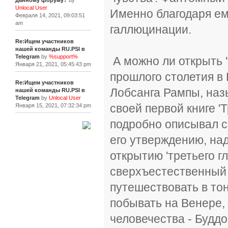
данному форуму?
by
Unlocal User
Именно благодаря е
Февраля 14, 2021, 09:03:51
am
галлюцинации.
Re:Ищем участников
нашей команды RU.PSI в
Telegram
by
%support%
А можно ли открыть '
Января 21, 2021, 05:45:43 pm
прошлого столетия в
Re:Ищем участников
Лобсанга Рампы, наз
нашей команды RU.PSI в
Telegram
by
Unlocal User
своей первой книге 'Т
Января 15, 2021, 07:32:34 pm
подробно описывал с
[+]
его утверждению, на
открытию 'третьего гл
сверхъестественный 
путешествовать в тон
побывать на Венере, 
человечества - Буддо