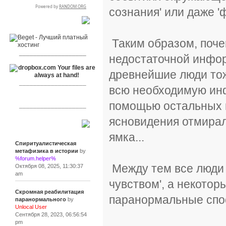
сознания' или даже 
RSPR сотрудничает с:
Таким образом, поче
___________________
недостаточной инфор
древнейшие люди тож
___________________
всю необходимую инф
помощью остальных п
___________________
ясновидения отмирал.
Сообщения
ямка...
Спиритуалистическая
метафизика в истории
by
%forum.helper%
Между тем все люди 
Октября 08, 2025, 11:30:37
am
чувством', а некото
Скромная реабилитация
паранормальные спос
паранормального
by
Unlocal User
Сентября 28, 2023, 06:56:54
pm