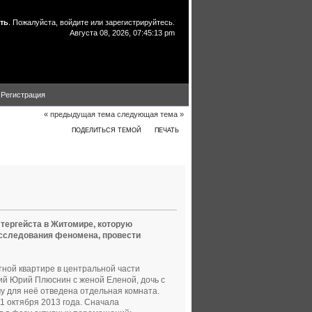
ть
. Пожалуйста,
войдите
или
зарегистрируйтесь
.
Августа 08, 2026, 07:45:13 pm
Регистрация
« предыдущая тема
следующая тема »
ПОДЕЛИТЬСЯ ТЕМОЙ
ПЕЧАТЬ
томире (Прочитано 93569 раз)
тергейста в Житомире, которую
исследования феномена, провести
ной квартире в центральной части
ий Юрий Плюснин с женой Еленой, дочь с
му для неё отведена отдельная комната.
1 октября 2013 года. Сначала