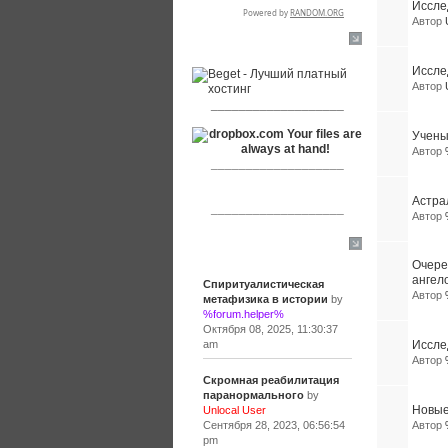
Иссле
Автор
RSPR сотрудничает с:
Иссле
Автор
___________________
Учены
Автор
___________________
Астра
___________________
Автор
Сообщения
Очере
ангел
Спиритуалистическая
Автор
метафизика в истории
by
%forum.helper%
Октября 08, 2025, 11:30:37
am
Иссле
Автор
Скромная реабилитация
паранормального
by
Новые
Unlocal User
Сентября 28, 2023, 06:56:54
Автор
pm