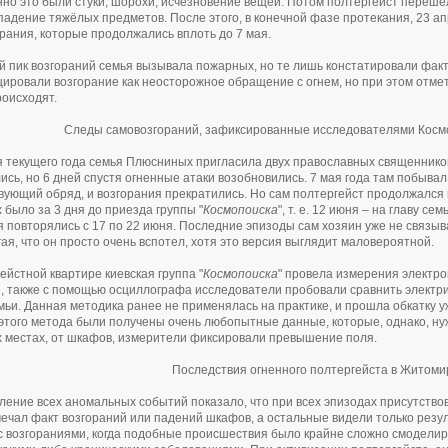
но это были стуки, шорохи, исчезновение вещей. Потом полтергейст перешё
падение тяжёлых предметов. После этого, в конечной фазе протекания, 23 а
рания, которые продолжались вплоть до 7 мая.
й пик возгораний семья вызывала пожарных, но те лишь констатировали фак
ировали возгорание как неосторожное обращение с огнем, но при этом отмети
оисходят.
Следы самовозгораний, зафиксированные исследователями Косм
 текущего года семья Плюсниных пригласила двух православных священников
ись, но 6 дней спустя огненные атаки возобновились. 7 мая года там побыва
вующий обряд, и возгорания прекратились. Но сам полтергейст продолжался в
 было за 3 дня до приезда группы "
Космопоиска
", т. е. 12 июня – на главу се
 повторялись с 17 по 22 июня. Последние эпизоды сам хозяин уже не связыв
ая, что он просто очень вспотел, хотя это версия выглядит маловероятной.
ейстной квартире киевская группа "
Космопоиска
" провела измерения электр
, также с помощью осциллографа исследователи пробовали сравнить электри
мьи. Данная методика ранее не применялась на практике, и прошла обкатку 
того метода были получены очень любопытные данные, которые, однако, ну
 местах, от шкафов, измерители фиксировали превышение поля.
Последствия огненного полтергейста в Житоми
ение всех аномальных событий показало, что при всех эпизодах присутство
мечал факт возгораний или падений шкафов, а остальные видели только резу
с возгораниями, когда подобные происшествия было крайне сложно смоделиро