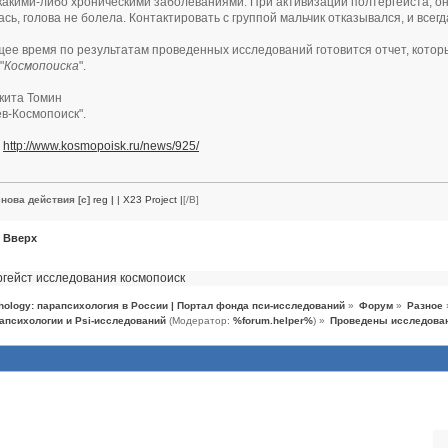
какими-либо хроническими заболеваниями. При активизации полтергейста, он
сь, голова не болела. Контактировать с группой мальчик отказывался, и всегд
ее время по результатам проведенных исследований готовится отчет, кото
"
Космопоиска
".
икита Томин
ев-Космопоиск".
:
http://www.kosmopoisk.ru/news/925/
нова действия [c]
reg
|
| X23 Project |
[/B]
Вверх
ргейст
исследования
космопоиск
hology: парапсихология в России | Портал фонда пси-исследований
»
Форум
»
Разное
апсихологии и Psi-исследований
(Модератор:
%forum.helper%
) »
Проведены исследован
темы (10)