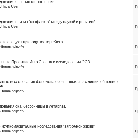
дования явления ксеноглоссии
Unlocal User
П
дования причин "конфликта" между наукой и религией
Unlocal User
П
е исследуют природу полтергейста
%forum.helper%
П
льные Проекции Инго Свонна и исследования ЭСВ
%forum.helper%
П
дные исследования феномена осознанных сновидений: общение с
ом
П
%forum.helper%
дования сна, бессонницы и летаргии.
%forum.helper%
П
 крупномасштабные исследования "загробной жизни"
%forum.helper%
П