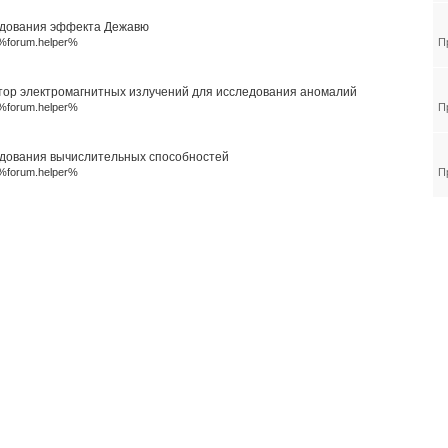
дования эффекта Дежавю
%forum.helper%
П
тор электромагнитных излучений для исследования аномалий
%forum.helper%
П
дования вычислительных способностей
%forum.helper%
П