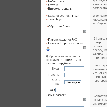
традицион
>
Библиотека
начались 
>
Статьи
самовозго
>
Видеоматериалы
В основно
>
Каталог ссылок:
(1)
(2)
>
Тэги
/ tags
классифиц
вообще пр
>
Обратная Cвязь
Материалы
28 апреля
>
Парапсихология FAQ
прекратил
>
Новости Парапсихологии
соответст
Юзер
последних
Обливания
Добро пожаловать,
гость
.
предполаг
Пожалуйста,
войдите
или
зарегистрируйтесь
.
В полтерг
Вход:
излучения
членов се
Пароль:
помощью э
Войти
некоторых
на:
Забыли пароль?
Сопоставл
всегда за
Поиск
эпизодов 