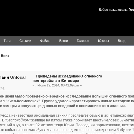
Добро пожаловать,
Гос
Тэги
Ссылки
Файлы
Блоги
Галерея
Юзеры
Вход
Вниз
Тема: Проведены исследования огненного полтергейста в Жи
Проведены исследования огненного
Unlocal
полтергейста в Житомире
«
:
Июля 19, 2014, 08:42:09 pm »
/-1
не июня было проведено очередное исследование вспышки огненного пол
вал "Киев-Космопоиск". Группе удалось протестировать новые методики 
е замеры и получить ряд новых сведений в понимании этого явления.
угода неизвестная аномальная стихия преследует семью в их четырёхкомнат
 В "
беспокойном
" жилище на пятом этаже проживает шесть человек: 67-летн
-летний внук, а также 92-летняя теща Юрия. Последняя парализована, поэто
е события начались буквально через неделю после приезда к ним бабушки 1