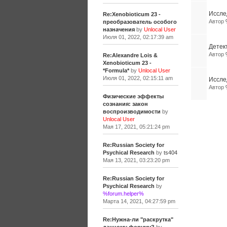
Иссле
Re:Xenobioticum 23 -
Автор
преобразователь особого
назначения
by
Unlocal User
Июля 01, 2022, 02:17:39 am
Детек
Автор
Re:Alexandre Lois &
Xenobioticum 23 -
*Formula*
by
Unlocal User
Июля 01, 2022, 02:15:11 am
Иссле
Автор
Физические эффекты
сознания: закон
воспроизводимости
by
Unlocal User
Мая 17, 2021, 05:21:24 pm
Re:Russian Society for
Psychical Research
by
ts404
Мая 13, 2021, 03:23:20 pm
Re:Russian Society for
Psychical Research
by
%forum.helper%
Марта 14, 2021, 04:27:59 pm
Re:Нужна-ли "раскрутка"