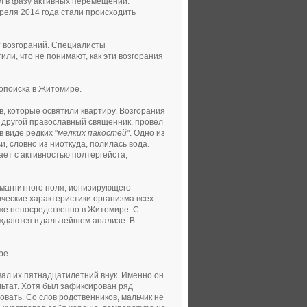
л в фазу активных перемещений:
преля 2014 года стали происходить
т возгораний. Специалисты
ли, что не понимают, как эти возгорания
опоиска в Житомире.
, которые освятили квартиру. Возгорания
л другой православный священник, провёл
 виде редких "
мелких пакостей
". Одно из
мьи, словно из ниоткуда, полилась вода.
ает с активностью полтергейста,
омагнитного поля, ионизирующего
ческие характеристики организма всех
уже непосредственно в Житомире. С
ждаются в дальнейшем анализе. В
ре
вал их пятнадцатилетний внук. Именно он
льтат. Хотя был зафиксирован ряд
вать. Со слов родственников, мальчик не