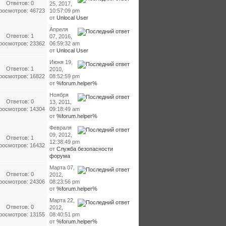
Ответов: 0
25, 2017,
росмотров: 46723
10:57:09 pm
от
Unlocal User
Апреля
Ответов: 1
07, 2016,
росмотров: 23362
06:59:32 am
от
Unlocal User
Июня 19,
Ответов: 1
2010,
росмотров: 16822
08:52:59 pm
от
%forum.helper%
Ноября
Ответов: 0
13, 2011,
росмотров: 14304
09:18:49 am
от
%forum.helper%
Февраля
09, 2012,
Ответов: 1
12:38:49 pm
росмотров: 16432
от
Служба безопасности
форума
Марта 07,
Ответов: 0
2012,
росмотров: 24306
08:23:56 pm
от
%forum.helper%
Марта 22,
Ответов: 0
2012,
росмотров: 13155
08:40:51 pm
от
%forum.helper%