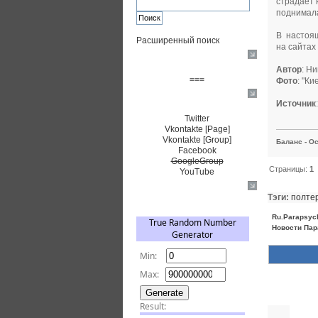
страдает 
поднимала
В настоящ
Расширенный поиск
на сайтах 
Пожертвовать $
Автор
: Н
===
Фото
: "Ки
Сообщество+
Источник
Twitter
Vkontakte [Page]
Vkontakte [Group]
Баланс - Ос
Facebook
GoogleGroup
Страницы:
1
YouTube
TRNG
Тэги:
полте
Ru.Parapsyc
Новости Пар
Похожие 