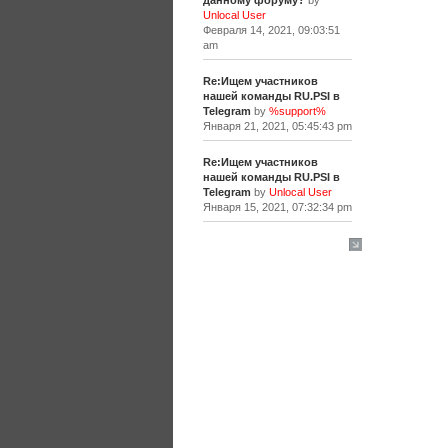
данному форуму?
by
Unlocal User
Февраля 14, 2021, 09:03:51
am
Re:Ищем участников
нашей команды RU.PSI в
Telegram
by
%support%
Января 21, 2021, 05:45:43 pm
Re:Ищем участников
нашей команды RU.PSI в
Telegram
by
Unlocal User
Января 15, 2021, 07:32:34 pm
[+]