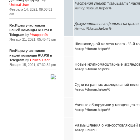
данному форуму?
by
Растения умеют "угадывать" наст
Unlocal User
Автор
%forum.helper%
Февраля 14, 2021, 09:03:51
am
Документальные фильмы из цикла 
Re:Ищем участников
Автор
%forum.helper%
нашей команды RU.PSI в
Telegram
by
%support%
Января 21, 2021, 05:45:43 pm
Шишковидной железа мозга - "3-й гл
Автор
%forum.helper%
Re:Ищем участников
нашей команды RU.PSI в
Telegram
by
Unlocal User
Новые крупномасштабные исследова
Января 15, 2021, 07:32:34 pm
Автор
%forum.helper%
[+]
Одни из ранних исследований явле
Автор
%forum.helper%
Ученые обнаружили у младенцев спо
Автор
%forum.helper%
Размышления о Psi-состовляющей в
Автор
ЭлигоС