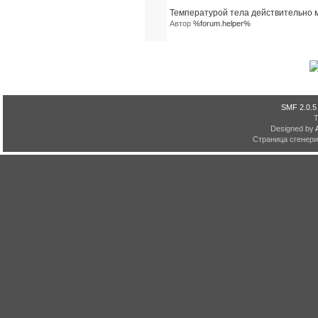
Температурой тела действительно 
Автор
%forum.helper%
SMF 2.0.5
Designed by
Страница сгенерир