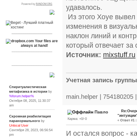
удавалось.
RSPR сотрудничает с:
Из этого Хоуе вывел
изменения в визуальн
___________________
наклон линий и контр
который отвечает за
___________________
Источник:
mixstuff.ru
___________________
Сообщения
Учетная запись групп
Спиритуалистическая
метафизика в истории
by
main.helper | 754180205 
%forum.helper%
Октября 08, 2025, 11:30:37
am
Re:Очер
Павло
"интуиции
Скромная реабилитация
Карма: +0/-0
«
Ответ #1 :
паранормального
by
Unlocal User
Сентября 28, 2023, 06:56:54
И остался вопрос - 
pm