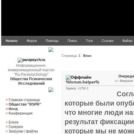
Начало
Форум
Помощь
Поиск
Тэги
Ссылки
Файлы
parapsych.ru
Страницы:
1
Вниз
Информационно-
Автор
Тема: Очередное
коммуникационный портал
"Ru.Parapsychology"
Очередн
Общества Психических
«
:
Февраля 1
%forum.helper%
Исследований
Карма: +170/-1
Главное меню
Согл
>
Главная страница
которые были опубл
>
Общество "RSPR"
>
Фонд
что многие люди на
>
Конференция
результат фиксации
>
Блоги
>
Галерея
которые мы не мож
>
Загрузки
/
файлы