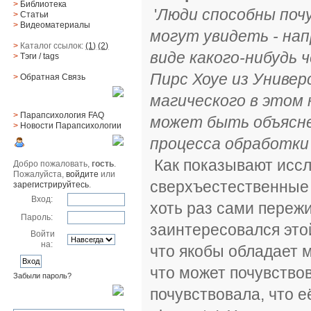
>
Библиотека
'
Люди способны почу
>
Статьи
>
Видеоматериалы
могут увидеть - на
>
Каталог ссылок:
(1)
(2)
виде какого-нибудь 
>
Тэги
/ tags
Пирс Хоуе из Универ
>
Обратная Cвязь
магического в этом 
Материалы
>
Парапсихология FAQ
может быть объясне
>
Новости Парапсихологии
процесса обработки
Юзер
Как показывают иссл
Добро пожаловать,
гость
.
Пожалуйста,
войдите
или
сверхъестественные 
зарегистрируйтесь
.
Вход:
хоть раз сами переж
Пароль:
заинтересовался этой
Войти
на:
что якобы обладает м
что может почувствов
Забыли пароль?
почувствовала, что е
Поиск