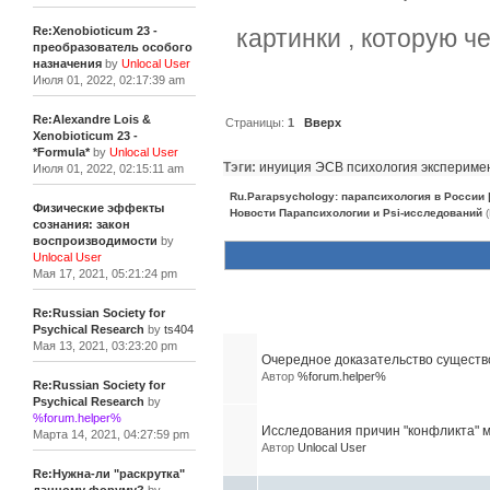
Re:Xenobioticum 23 -
картинки , которую ч
преобразователь особого
назначения
by
Unlocal User
Июля 01, 2022, 02:17:39 am
Re:Alexandre Lois &
Страницы:
1
Вверх
Xenobioticum 23 -
*Formula*
by
Unlocal User
Тэги:
инуиция
ЭСВ
психология
экспериме
Июля 01, 2022, 02:15:11 am
Ru.Parapsychology: парапсихология в России
Физические эффекты
Новости Парапсихологии и Psi-исследований
(
сознания: закон
воспроизводимости
by
Unlocal User
Мая 17, 2021, 05:21:24 pm
Re:Russian Society for
Похожие темы (10)
Psychical Research
by
ts404
Мая 13, 2021, 03:23:20 pm
Очередное доказательство существ
Автор
%forum.helper%
Re:Russian Society for
Psychical Research
by
%forum.helper%
Исследования причин "конфликта" м
Марта 14, 2021, 04:27:59 pm
Автор
Unlocal User
Re:Нужна-ли "раскрутка"