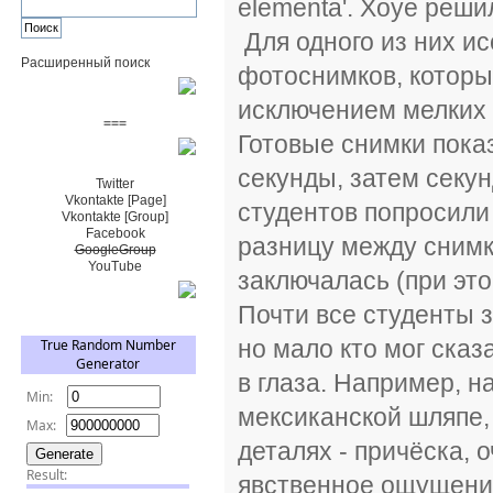
elementa'. Хоуе реши
Для одного из них ис
Расширенный поиск
фотоснимков, которые
Пожертвовать $
исключением мелких д
===
Готовые снимки пока
Сообщество+
секунды, затем секун
Twitter
Vkontakte [Page]
студентов попросили 
Vkontakte [Group]
Facebook
разницу между снимка
GoogleGroup
YouTube
заключалась (при это
TRNG
Почти все студенты з
но мало кто мог сказ
в глаза. Например, н
мексиканской шляпе, 
деталях - причёска, 
явственное ощущение