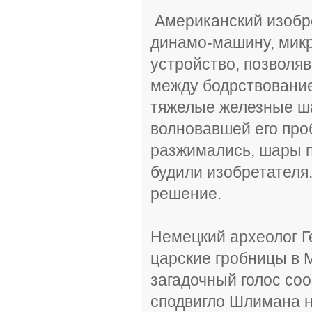
Американский изобре
динамо-машину, микр
устройство, позволя
между бодрствованием
тяжелые железные ша
волновавшей его проб
разжимались, шары п
будили изобретателя
решение.
Немецкий археолог 
царские гробницы в 
загадочный голос соо
сподвигло Шлимана н