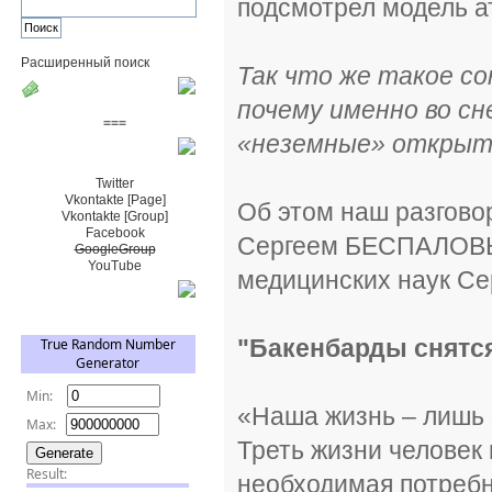
подсмотрел модель а
Расширенный поиск
Так что же такое со
Пожертвовать $
почему именно во с
===
«неземные» открыт
Сообщество+
Twitter
Vkontakte [Page]
Об этом наш разгово
Vkontakte [Group]
Facebook
Сергеем БЕСПАЛОВЫМ
GoogleGroup
YouTube
медицинских наук 
TRNG
"Бакенбарды снятся
«Наша жизнь – лишь 
Треть жизни человек 
необходимая потребн