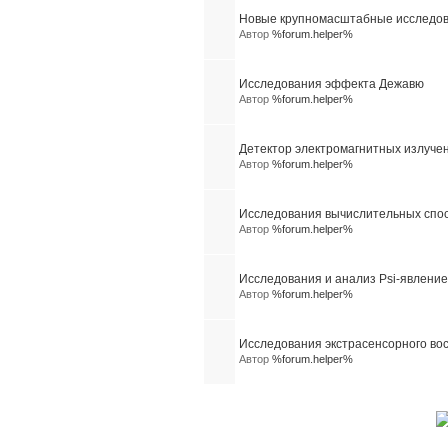
Новые крупномасштабные исследова
Автор
%forum.helper%
Исследования эффекта Дежавю
Автор
%forum.helper%
Детектор электромагнитных излуче
Автор
%forum.helper%
Исследования вычислительных спо
Автор
%forum.helper%
Исследования и анализ Psi-явление
Автор
%forum.helper%
Исследования экстрасенсорного вос
Автор
%forum.helper%