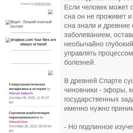
Если человек может о
RSPR сотрудничает с:
сна он не проживет и
сна знали и древние 
___________________
заболеванием, оставл
необычайно глубокий
___________________
управлять процессом
болезней.
___________________
Сообщения
В древней Спарте с
Спиритуалистическая
чиновники - эфоры, 
метафизика в истории
by
%forum.helper%
государственных зада
Октября 08, 2025, 11:30:37
am
именно нужно прини
Скромная реабилитация
паранормального
by
Unlocal User
- Но подлинное изуче
Сентября 28, 2023, 06:56:54
pm