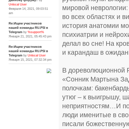
данному форуму?
by
Unlocal User
мировой неврологии:
Февраля 14, 2021, 09:03:51
am
во всех областях и в
Re:Ищем участников
история анатомии моз
нашей команды RU.PSI в
Telegram
by
%support%
психиатрии и нейрох
Января 21, 2021, 05:45:43 pm
делал во сне! На кро
Re:Ищем участников
и карандаш в ожидан
нашей команды RU.PSI в
Telegram
by
Unlocal User
Января 15, 2021, 07:32:34 pm
В дореволюционной 
[+]
«Сонник Мартына Зад
полочкам: бакенбарды
утюг – к выигрышу, ша
неприятностям…И по
люди именитые в сво
писали божественну