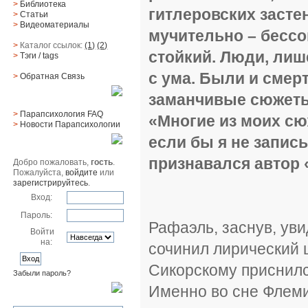
>
Библиотека
гитлеровских засте
>
Статьи
>
Видеоматериалы
мучительно – бесс
>
Каталог ссылок:
(1)
(2)
стойкий. Люди, лиш
>
Тэги
/ tags
с ума. Были и смер
>
Обратная Cвязь
заманчивые сюжеты 
Материалы
>
Парапсихология FAQ
«Многие из моих сюж
>
Новости Парапсихологии
если бы я не записы
Юзер
признавался автор 
Добро пожаловать,
гость
.
Пожалуйста,
войдите
или
зарегистрируйтесь
.
Вход:
Пароль:
Рафаэль, заснув, ув
Войти
на:
сочинил лирический 
Сикорскому приснил
Забыли пароль?
Именно во сне Флеми
Поиск