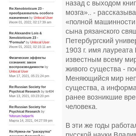
назад с выходом кни
Re:Xenobioticum 23 -
мозга».. - рассказыв
преобразователь особого
назначения
by
Unlocal User
«полной машинности 
Июля 01, 2022, 02:17:39 am
сына рязанского свя
Re:Alexandre Lois &
Xenobioticum 23 -
Петербургский униве
*Formula*
by
Unlocal User
Июля 01, 2022, 02:15:11 am
1903 г. имя лауреат
известным всему миру
Физические эффекты
сознания: закон
живого существа - п
воспроизводимости
by
Unlocal User
Мая 17, 2021, 05:21:24 pm
Меняющийся мир непр
существа, а информа
Re:Russian Society for
Psychical Research
by
ts404
ранее возникшие вре
Мая 13, 2021, 03:23:20 pm
человека.
Re:Russian Society for
Psychical Research
by
%forum.helper%
Марта 14, 2021, 04:27:59 pm
В эти же годы работа
Re:Нужна-ли "раскрутка"
русской науки Влади