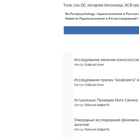
Тэги:
сон
ОС
летаргия
бессоница
ЭСВ
пр
Ru.Parapsychology: парапсихология в России
Новости Парапсихологии и Psi-исследований
(
Похожие темы (10)
Исследования явления ксеноглосси
Автор
Unlocal User
Исследования причин "конфликта" м
Автор
Unlocal User
Астральные Проекции Инго Свонна
Автор
%forum.helper%
Очередные исследования феномена
ангелом
Автор
%forum.helper%