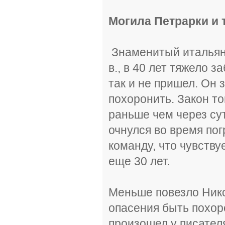
Могила Петрарки и
Знаменитый итальянс
в., в 40 лет тяжело 
так и не пришел. Он 
похоронить. Закон т
раньше чем через су
очнулся во время по
команду, что чувству
еще 30 лет.
Меньше повезло Нико
опасения быть похо
произошел у писател