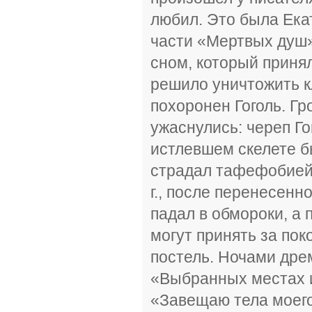
любил. Это была Екат
части «Мертвых душ» 
сном, который принял
решило уничтожить 
похоронен Гоголь. Г
ужаснулись: череп Го
истлевшем скелете бы
страдал тафефобией 
г., после перенесенн
падал в обмороки, а 
могут принять за пок
постель. Ночами дре
«Выбранных местах и
«Завещаю тела моего 