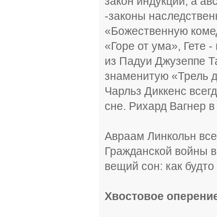
закон индукции, а ав
-законы наследствен
«Божественную коме
«Горе от ума», Гете 
из Падуи Джузеппе Т
знаменитую «Трель д
Чарльз Диккенс всег
сне. Рихард Вагнер 
Авраам Линкольн все
Гражданской войны в
вещий сон: как будто 
Хвостовое оперение