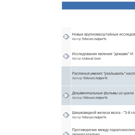
Похожие темы (10)
Новые крупномасштабные исследова
Автор
%forum.helper%
Исследования явления "дежавю" VI
Автор
Unlocal User
Растения умеют "угадывать" наст
Автор
%forum.helper%
Документальные фильмы из цикла 
Автор
%forum.helper%
Шишковидной железа мозга - "3-й гл
Автор
%forum.helper%
Противоречие между парапсихологи
окончатательно