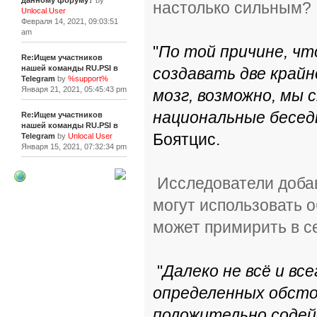
данному форуму?
by
настолько сильным?
Unlocal User
Февраля 14, 2021, 09:03:51
am
"
По той причине, чт
Re:Ищем участников
нашей команды RU.PSI в
создавать две край
Telegram
by
%support%
Января 21, 2021, 05:45:43 pm
мозг, возможно, мы 
национальные беседы
Re:Ищем участников
нашей команды RU.PSI в
Боятцис.
Telegram
by
Unlocal User
Января 15, 2021, 07:32:34 pm
Исследователи добав
[+]
могут использовать о
может примирить в с
"
Далеко не всё и вс
определенных обсто
положительно содей