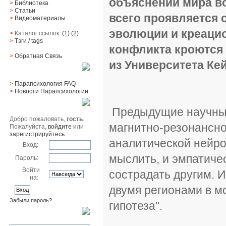
объяснении мира во
>
Библиотека
>
Статьи
всего проявляется 
>
Видеоматериалы
эволюции и креацио
>
Каталог ссылок:
(1)
(2)
>
Тэги
/ tags
конфликта кроются 
>
Обратная Cвязь
из Университета Ке
Материалы
>
Парапсихология FAQ
>
Новости Парапсихологии
Юзер
Предыдущие научные
Добро пожаловать,
гость
.
магнитно-резонансно
Пожалуйста,
войдите
или
зарегистрируйтесь
.
аналитической нейро
Вход:
мыслить, и эмпатичес
Пароль:
Войти
сострадать другим. 
на:
двумя регионами в м
Забыли пароль?
гипотеза".
Поиск