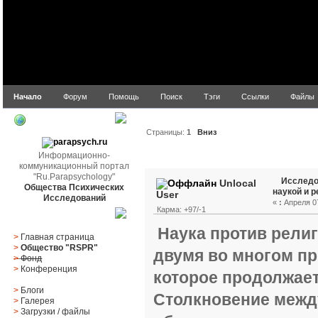
Начало
Форум
Помощь
Поиск
Тэги
Ссылки
Файлы
parapsych.ru
Страницы:
1
Вниз
Информационно-
Автор
Тема: Исследова
коммуникационный портал
"Ru.Parapsychology"
Исследо
Unlocal
Общества Психических
наукой и 
User
Исследований
«
:
Апреля 07
Карма: +97/-1
Главное меню
Наука против рели
>
Главная страница
>
Общество "RSPR"
двумя во многом п
>
Фонд
>
Конференция
которое продолжает
>
Блоги
Столкновение межд
>
Галерея
>
Загрузки
/
файлы