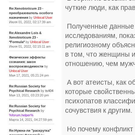
чуткие люди, как пра
Re:Xenobioticum 23 -
преобразователь особого
назначения
by
Unlocal User
Июля 01, 2022, 02:17:39 am
Полученные данные 
Re:Alexandre Lois &
исследованиям, пок
Xenobioticum 23 -
*Formula*
by
Unlocal User
религиозному объясн
Июля 01, 2022, 02:15:11 am
в том, что женщины 
Физические эффекты
отношению, чем муж
сознания: закон
воспроизводимости
by
Unlocal User
Мая 17, 2021, 05:21:24 pm
А вот атеисты, как 
Re:Russian Society for
которые свойственн
Psychical Research
by
ts404
Мая 13, 2021, 03:23:20 pm
психопатов классифиц
Re:Russian Society for
сочувствия к другим.
Psychical Research
by
%forum.helper%
Марта 14, 2021, 04:27:59 pm
Но почему конфликт 
Re:Нужна-ли "раскрутка"