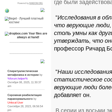
где были задействова
RSPR сотрудничает
"
Исследования в об
с:
что верующие люди, 
___________________
столь умны как друг
утверждать, что он
___________________
профессор Ричард Боя
___________________
Сообщения
"
Наши исследования
Спиритуалистическая
метафизика в истории
by
статистическое соо
%forum.helper%
Октября 08, 2025, 11:30:37
верующие люди боле
am
добавляет он.
Скромная реабилитация
паранормального
by
Unlocal User
Сентября 28, 2023, 06:56:54
В серии из восьми э
pm