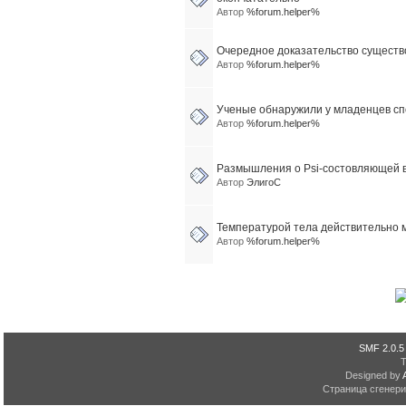
Автор
%forum.helper%
Очередное доказательство существ
Автор
%forum.helper%
Ученые обнаружили у младенцев спо
Автор
%forum.helper%
Размышления о Psi-состовляющей в
Автор
ЭлигоС
Температурой тела действительно 
Автор
%forum.helper%
SMF 2.0.5
Designed by
Страница сгенерир