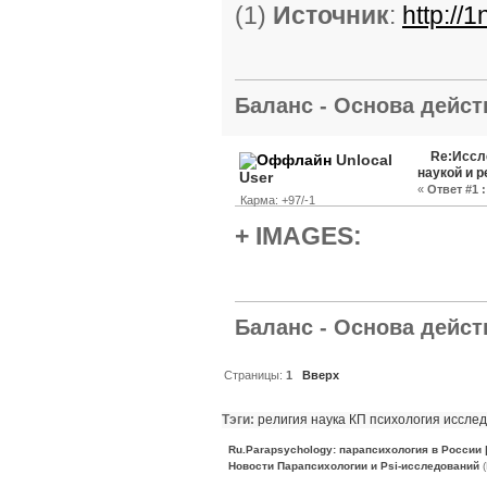
(1)
Источник
:
http://1
Баланс - Основа действ
Re:Иссл
Unlocal
наукой и 
User
«
Ответ #1 :
Карма: +97/-1
+ IMAGES:
Баланс - Основа действ
Страницы:
1
Вверх
Тэги:
религия
наука
КП
психология
иссле
Ru.Parapsychology: парапсихология в России
Новости Парапсихологии и Psi-исследований
(