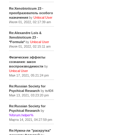
Re:Xenobioticum 23 -
преобразователь особого
назначения
by
Unlocal User
Июля 01, 2022, 02:17:39 am
Re:Alexandre Lois &
Xenobioticum 23 -
*Formula*
by
Unlocal User
Июля 01, 2022, 02:15:11 am
Физические эффекты
сознания: закон
воспроизводимости
by
Unlocal User
Мая 17, 2021, 05:21:24 pm
Re:Russian Society for
Psychical Research
by
ts404
Мая 13, 2021, 03:23:20 pm
Re:Russian Society for
Psychical Research
by
%forum.helper%
Марта 14, 2021, 04:27:59 pm
Re:Нужна-ли "раскрутка"