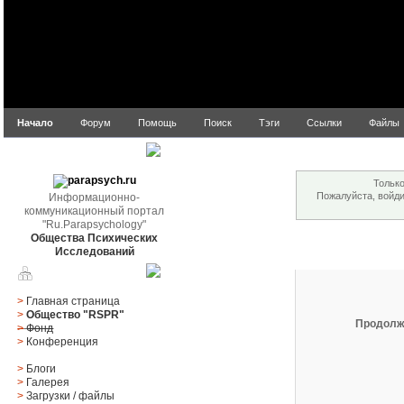
Начало
Форум
Помощь
Поиск
Тэги
Ссылки
Файлы
Внимание!
parapsych.ru
Только
Пожалуйста, войд
Информационно-
коммуникационный портал
"Ru.Parapsychology"
Общества Психических
Вход
Исследований
Главное меню
>
Главная страница
>
Общество "RSPR"
Продолж
>
Фонд
>
Конференция
>
Блоги
>
Галерея
>
Загрузки
/
файлы