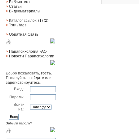
>
Библиотека
>
Статьи
>
Видеоматериалы
>
Каталог ссылок:
(1)
(2)
>
Тэги
/ tags
>
Обратная Cвязь
Материалы
>
Парапсихология FAQ
>
Новости Парапсихологии
Юзер
Добро пожаловать,
гость
.
Пожалуйста,
войдите
или
зарегистрируйтесь
.
Вход:
Пароль:
Войти
на:
Забыли пароль?
Поиск