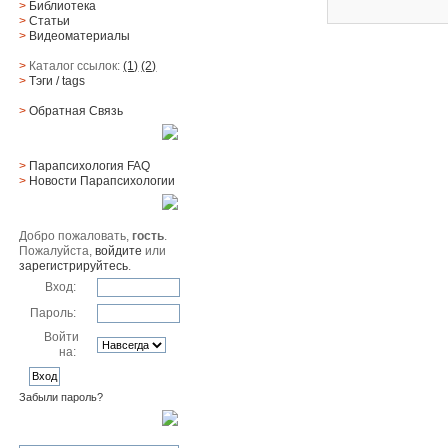
>
Библиотека
>
Статьи
>
Видеоматериалы
>
Каталог ссылок:
(1)
(2)
>
Тэги
/ tags
>
Обратная Cвязь
Материалы
>
Парапсихология FAQ
>
Новости Парапсихологии
Юзер
Добро пожаловать,
гость
.
Пожалуйста,
войдите
или
зарегистрируйтесь
.
Вход:
Пароль:
Войти
на:
Забыли пароль?
Поиск