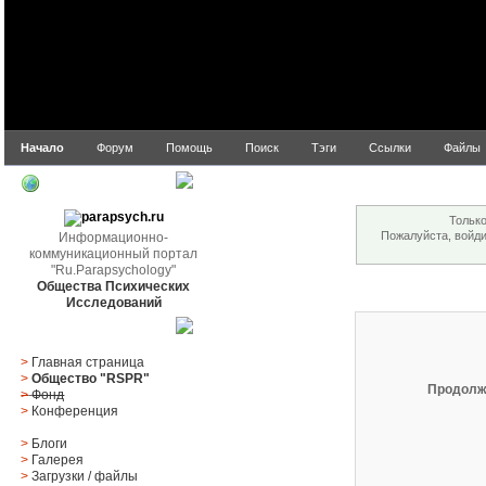
Начало
Форум
Помощь
Поиск
Тэги
Ссылки
Файлы
Внимание!
parapsych.ru
Только
Пожалуйста, войд
Информационно-
коммуникационный портал
"Ru.Parapsychology"
Общества Психических
Вход
Исследований
Главное меню
>
Главная страница
>
Общество "RSPR"
Продолж
>
Фонд
>
Конференция
>
Блоги
>
Галерея
>
Загрузки
/
файлы