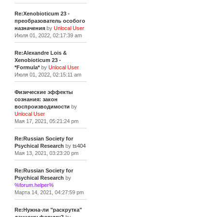
Re:Xenobioticum 23 -
преобразователь особого
назначения
by
Unlocal User
Июля 01, 2022, 02:17:39 am
Re:Alexandre Lois &
Xenobioticum 23 -
*Formula*
by
Unlocal User
Июля 01, 2022, 02:15:11 am
Физические эффекты
сознания: закон
воспроизводимости
by
Unlocal User
Мая 17, 2021, 05:21:24 pm
Re:Russian Society for
Psychical Research
by
ts404
Мая 13, 2021, 03:23:20 pm
Re:Russian Society for
Psychical Research
by
%forum.helper%
Марта 14, 2021, 04:27:59 pm
Re:Нужна-ли "раскрутка"