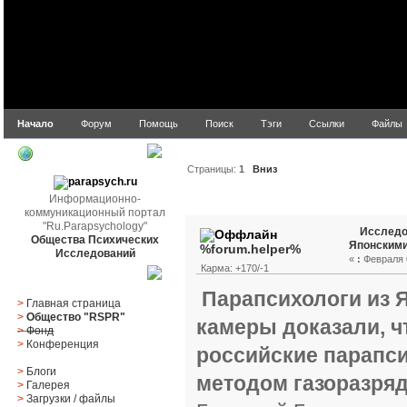
Начало
Форум
Помощь
Поиск
Тэги
Ссылки
Файлы
parapsych.ru
Страницы:
1
Вниз
Информационно-
Автор
Тема: Исследов
коммуникационный портал
"Ru.Parapsychology"
Исследо
Общества Психических
Японским
%forum.helper%
Исследований
«
:
Февраля 0
Карма: +170/-1
Главное меню
Парапсихологи из 
>
Главная страница
>
Общество "RSPR"
камеры доказали, чт
>
Фонд
>
Конференция
российские парапси
>
Блоги
методом газоразря
>
Галерея
>
Загрузки
/
файлы