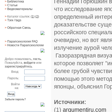
Геннадий Горюшкин в
>
Библиотека
>
Статьи
что исследование яп
>
Видеоматериалы
определенный интерес
>
Каталог ссылок:
(1)
(2)
>
Тэги
/ tags
доказательстве суще
>
Обратная Cвязь
российского специал
Материалы
очевидно, но вот яв
>
Парапсихология FAQ
>
Новости Парапсихологии
излучение аурой чело
Юзер
Газоразрядная визуа
Добро пожаловать,
гость
.
которое позволяет "и
Пожалуйста,
войдите
или
зарегистрируйтесь
.
более грубой чувств
Вход:
помощью этого метода
Пароль:
Войти
японцы, объяснил Го
на:
Забыли пароль?
Источники:
Поиск
(1)
argumentiru.com