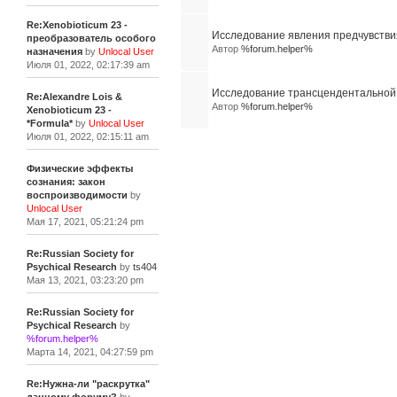
Re:Xenobioticum 23 -
Исследование явления предчувстви
преобразователь особого
Автор
%forum.helper%
назначения
by
Unlocal User
Июля 01, 2022, 02:17:39 am
Исследование трансцендентальной
Re:Alexandre Lois &
Автор
%forum.helper%
Xenobioticum 23 -
*Formula*
by
Unlocal User
Июля 01, 2022, 02:15:11 am
Физические эффекты
сознания: закон
воспроизводимости
by
Unlocal User
Мая 17, 2021, 05:21:24 pm
Re:Russian Society for
Psychical Research
by
ts404
Мая 13, 2021, 03:23:20 pm
Re:Russian Society for
Psychical Research
by
%forum.helper%
Марта 14, 2021, 04:27:59 pm
Re:Нужна-ли "раскрутка"