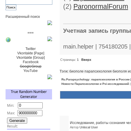
(2)
ParonormalForum
Расширенный поиск
Пожертвовать $
Учетная запись групп
===
Сообщество+
main.helper | 754180205 
Twitter
Vkontakte [Page]
Vkontakte [Group]
Страницы:
1
Вверх
Facebook
GoogleGroup
YouTube
Тэги:
биополе
парапсихология
биополя
и
TRNG
Ru.Parapsychology: парапсихология в России
Новости Парапсихологии и Psi-исследований
(
Похожие темы (10)
Исследование, работы сознания че
Автор
Unlocal User