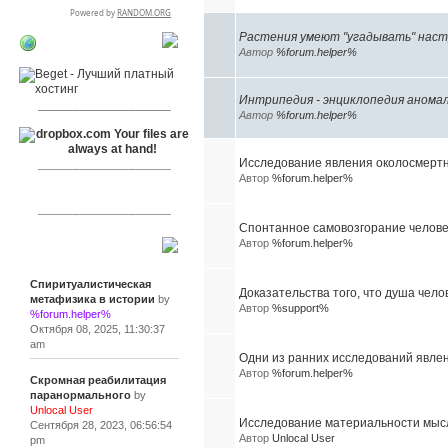
Растения умеют "угадывать" наст
RSPR сотрудничает
Автор
%forum.helper%
с:
Интрипедия - энциклопедия анома
___________________
Автор
%forum.helper%
Исследование явления околосмерт
___________________
Автор
%forum.helper%
___________________
Спонтанное самовозгорание челове
Автор
%forum.helper%
Сообщения
Спиритуалистическая
Доказательства того, что душа чело
метафизика в истории
by
Автор
%support%
%forum.helper%
Октября 08, 2025, 11:30:37
am
Одни из ранних исследований явле
Автор
%forum.helper%
Скромная реабилитация
паранормального
by
Unlocal User
Исследование материальности мысл
Сентября 28, 2023, 06:56:54
Автор
Unlocal User
pm