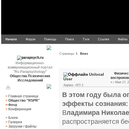
Начало
Форум
Помощь
Поиск
Тэги
Ссылки
Файлы
parapsych.ru
Страницы:
1
Вниз
Информационно-
Автор
Тема: Физически
коммуникационный портал
"Ru.Parapsychology"
Физичес
Unlocal
Общества Психических
воспроизв
User
Исследований
«
:
Мая 17, 2
Карма: +97/-1
Главное меню
В этом году была 
>
Главная страница
>
Общество "RSPR"
эффекты сознания:
>
Фонд
>
Конференция
В
ладимира Николае
>
Блоги
распространяется бе
>
Галерея
>
Загрузки
/
файлы