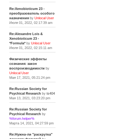
Re:Xenobioticum 23 -
преобразователь особого
назначения
by
Unlocal User
Июля 01, 2022, 02:17:39 am
Re:Alexandre Lois &
Xenobioticum 23 -
*Formula*
by
Unlocal User
Июля 01, 2022, 02:15:11 am
Физические эффекты
сознания: закон
воспроизводимости
by
Unlocal User
Мая 17, 2021, 05:21:24 pm
Re:Russian Society for
Psychical Research
by
ts404
Мая 13, 2021, 03:23:20 pm
Re:Russian Society for
Psychical Research
by
%forum.helper%
Марта 14, 2021, 04:27:59 pm
Re:Нужна-ли "раскрутка"