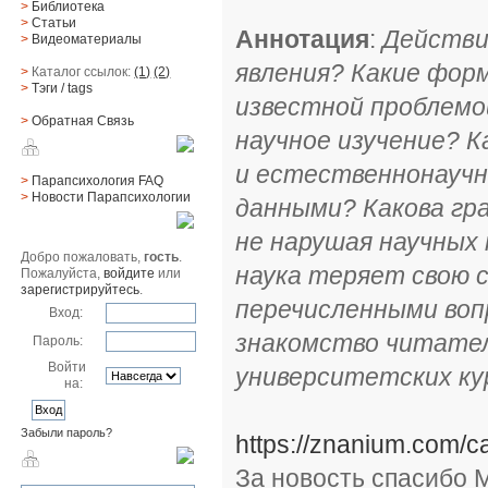
>
Библиотека
>
Статьи
Аннотация
:
Действи
>
Видеоматериалы
явления? Какие форм
>
Каталог ссылок:
(1)
(2)
>
Тэги
/ tags
известной проблемой
>
Обратная Cвязь
научное изучение? 
Материалы
и естественнонаучн
>
Парапсихология FAQ
>
Новости Парапсихологии
данными? Какова гра
Юзер
не нарушая научных 
Добро пожаловать,
гость
.
наука теряет свою 
Пожалуйста,
войдите
или
зарегистрируйтесь
.
перечисленными воп
Вход:
знакомство читател
Пароль:
Войти
университетских ку
на:
Забыли пароль?
https://znanium.com/
Поиск
За новость спасибо М