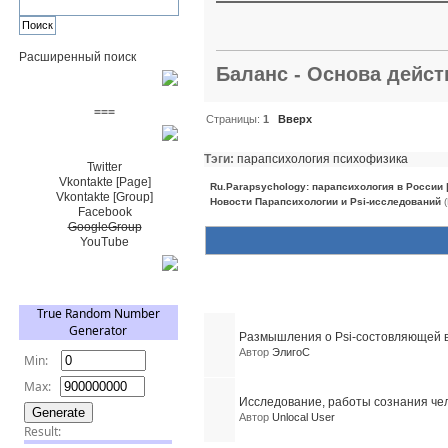
Расширенный поиск
Баланс - Основа действ
Пожертвовать $
===
Страницы:
1
Вверх
Сообщество+
Тэги:
парапсихология
психофизика
Twitter
Vkontakte [Page]
Ru.Parapsychology: парапсихология в России
Vkontakte [Group]
Новости Парапсихологии и Psi-исследований
(
Facebook
GoogleGroup
YouTube
TRNG
Похожие темы (2)
Размышления о Psi-состовляющей в
Автор
ЭлигоС
Исследование, работы сознания че
Автор
Unlocal User