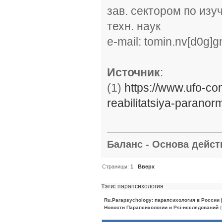
зав. сектором по изу
техн. наук
e-mail: tomin.nv[d0g]
Источник
:
(1)
https://www.ufo-co
reabilitatsiya-paranor
Баланс - Основа действ
Страницы:
1
Вверх
Тэги:
парапсихология
Ru.Parapsychology: парапсихология в России
Новости Парапсихологии и Psi-исследований
(