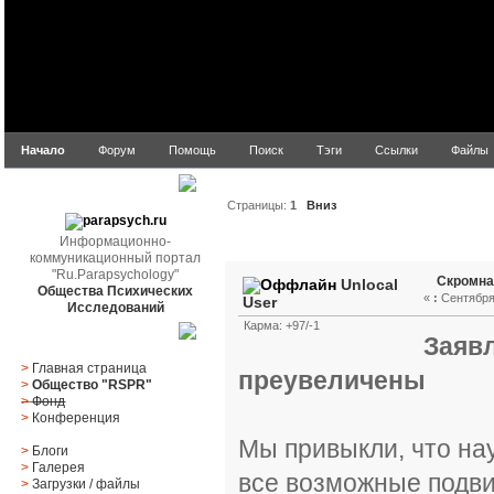
Начало
Форум
Помощь
Поиск
Тэги
Ссылки
Файлы
parapsych.ru
Страницы:
1
Вниз
Информационно-
Автор
Тема: Скромная 
коммуникационный портал
"Ru.Parapsychology"
Скромна
Unlocal
Общества Психических
«
:
Сентября 
User
Исследований
Карма: +97/-1
Главное меню
Заяв
>
Главная страница
преувеличены
>
Общество "RSPR"
>
Фонд
>
Конференция
Мы привыкли, что на
>
Блоги
>
Галерея
все возможные подви
>
Загрузки
/
файлы