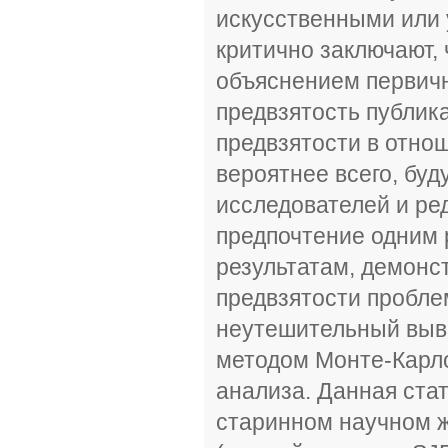
искусственными или 
критично заключают,
объяснением первичн
предвзятость публикац
предвзятости в отнош
вероятнее всего, буд
исследователей и ре
предпочтение одним 
результатам, демонс
предвзятости пробле
неутешительный выв
методом Монте-Карло
анализа. Данная ста
старинном научном жу