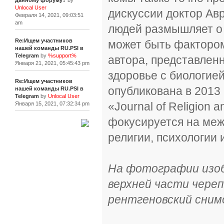
данному форуму?
by
Unlocal User
дискуссии доктор Ав
Февраля 14, 2021, 09:03:51
am
людей размышляет о
Re:Ищем участников
может быть факторо
нашей команды RU.PSI в
Telegram
by
%support%
автора, представлен
Января 21, 2021, 05:45:43 pm
здоровье с биологие
Re:Ищем участников
опубликована в 2013
нашей команды RU.PSI в
Telegram
by
Unlocal User
«Journal of Religion 
Января 15, 2021, 07:32:34 pm
фокусируется на ме
[+]
религии, психологии 
На фотографии изоб
верхней части череп
рентгеновский снимо