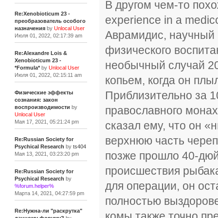
В другом чем-то пох
Re:Xenobioticum 23 -
experience in a medi
преобразователь особого
назначения
by
Unlocal User
Аврамидис, научный 
Июля 01, 2022, 02:17:39 am
физического воспита
Re:Alexandre Lois &
Xenobioticum 23 -
необычный случай 20
*Formula*
by
Unlocal User
Июля 01, 2022, 02:15:11 am
копьем, когда он плы
Приблизительно за 1
Физические эффекты
сознания: закон
православного монах
воспроизводимости
by
Unlocal User
Мая 17, 2021, 05:21:24 pm
сказал ему, что он «
верхнюю часть черепа
Re:Russian Society for
Psychical Research
by
ts404
позже прошло 40-дюй
Мая 13, 2021, 03:23:20 pm
происшествия рыбака
Re:Russian Society for
Psychical Research
by
для операции, он ост
%forum.helper%
Марта 14, 2021, 04:27:59 pm
полностью выздорове
Re:Нужна-ли "раскрутка"
комы также точно пр