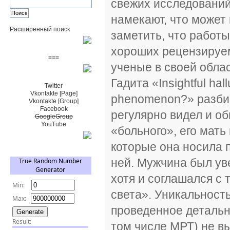
свежих исследований,
намекают, что может
Расширенный поиск
заметить, что работ
Пожертвовать $
хороших рецензируем
===
ученые в своей облас
Сообщество+
Гадита «Insightful hal
Twitter
Vkontakte [Page]
phenomenon?» разбир
Vkontakte [Group]
Facebook
регулярно видел и о
GoogleGroup
YouTube
«больного», его мать
TRNG
которые она носила п
ней. Мужчина был ув
хотя и соглашался с 
света». Уникальность
проведенное детальн
том числе МРТ) не в