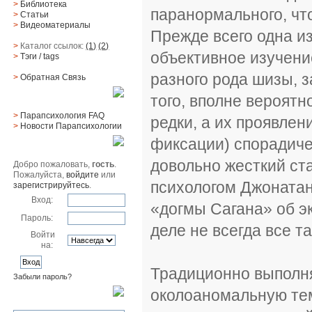
>
Библиотека
паранормального, что
>
Статьи
>
Видеоматериалы
Прежде всего одна из
>
Каталог ссылок:
(1)
(2)
объективное изучени
>
Тэги
/ tags
разного рода шизы, 
>
Обратная Cвязь
того, вполне вероят
Материалы
>
Парапсихология FAQ
редки, а их проявлен
>
Новости Парапсихологии
фиксации) спорадиче
Юзер
довольно жесткий с
Добро пожаловать,
гость
.
Пожалуйста,
войдите
или
психологом Джоната
зарегистрируйтесь
.
Вход:
«догмы Сагана» об э
Пароль:
деле не всегда все та
Войти
на:
Традиционно выполня
Забыли пароль?
околоаномальную тем
Поиск