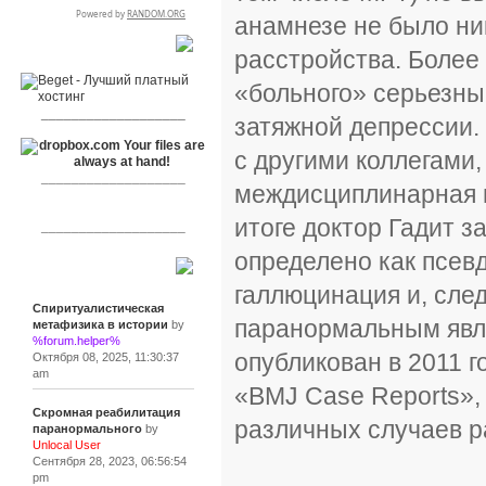
анамнезе не было ни
RSPR сотрудничает с:
расстройства. Более
«больного» серьезны
___________________
затяжной депрессии.
с другими коллегами
___________________
междисциплинарная г
итоге доктор Гадит з
___________________
определено как псев
Сообщения
галлюцинация и, след
Спиритуалистическая
паранормальным явл
метафизика в истории
by
%forum.helper%
опубликован в 2011 
Октября 08, 2025, 11:30:37
am
«BMJ Case Reports»,
Скромная реабилитация
различных случаев р
паранормального
by
Unlocal User
Сентября 28, 2023, 06:56:54
pm