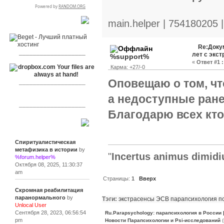
main.helper | 754180205 
RSPR сотрудничает с:
Re:Доку
___________________
лет с экс
%support%
«
Ответ #1 :
Карма: +27/-0
Оповещаю о том, ч
___________________
а недоступные ран
___________________
Благодарю всех кто
Сообщения
Спиритуалистическая
метафизика в истории
by
"
Incertus animus dimidi
%forum.helper%
Октября 08, 2025, 11:30:37
am
Страницы:
1
Вверх
Скромная реабилитация
паранормального
by
Тэги:
экстрасенсы
ЭСВ
парапсихология
п
Unlocal User
Сентября 28, 2023, 06:56:54
Ru.Parapsychology: парапсихология в России
pm
Новости Парапсихологии и Psi-исследований
(