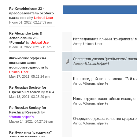
Re:Xenobioticum 23 -
преобразователь особого
назначения
by
Unlocal User
Июля 01, 2022, 02:17:39 am
Похожие темы (10)
Re:Alexandre Lois &
Xenobioticum 23 -
Исследования причин "конфликта" м
*Formula*
by
Unlocal User
Автор
Unlocal User
Июля 01, 2022, 02:15:11 am
Физические эффекты
Растения умеют "угадывать" наст
сознания: закон
Автор
%forum.helper%
воспроизводимости
by
Unlocal User
Мая 17, 2021, 05:21:24 pm
Шишковидной железа мозга - "3-й гл
Автор
%forum.helper%
Re:Russian Society for
Psychical Research
by
ts404
Мая 13, 2021, 03:23:20 pm
Новые крупномасштабные исследова
Автор
%forum.helper%
Re:Russian Society for
Psychical Research
by
%forum.helper%
Очередное доказательство существ
Марта 14, 2021, 04:27:59 pm
Автор
%forum.helper%
Re:Нужна-ли "раскрутка"