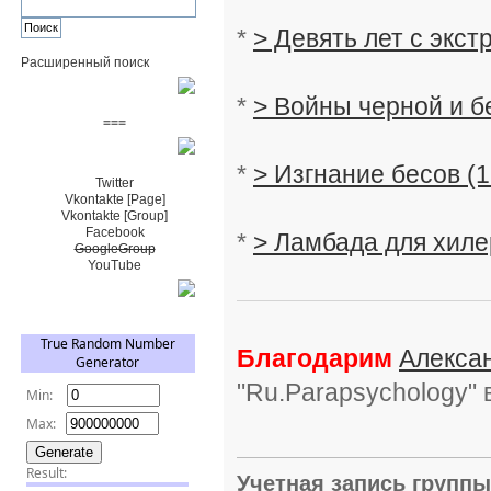
*
> Девять лет с экст
Расширенный поиск
Пожертвовать $
*
> Войны черной и б
===
Сообщество+
*
> Изгнание бесов (
Twitter
Vkontakte [Page]
Vkontakte [Group]
Facebook
*
> Ламбада для хиле
GoogleGroup
YouTube
TRNG
Благодарим
Алекса
"Ru.Parapsychology"
Учетная запись групп