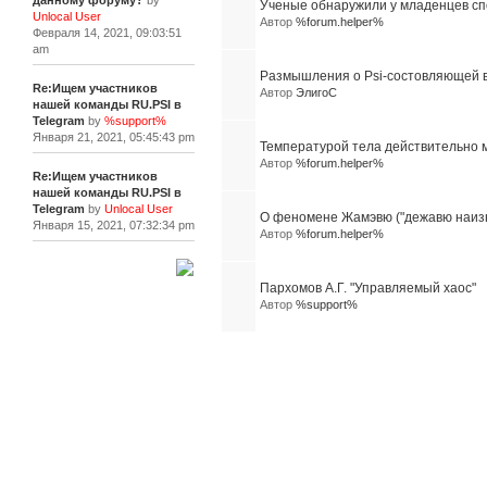
данному форуму?
by
Ученые обнаружили у младенцев спо
Unlocal User
Автор
%forum.helper%
Февраля 14, 2021, 09:03:51
am
Размышления о Psi-состовляющей в
Re:Ищем участников
Автор
ЭлигоС
нашей команды RU.PSI в
Telegram
by
%support%
Января 21, 2021, 05:45:43 pm
Температурой тела действительно 
Автор
%forum.helper%
Re:Ищем участников
нашей команды RU.PSI в
Telegram
by
Unlocal User
О феномене Жамэвю ("дежавю наизн
Января 15, 2021, 07:32:34 pm
Автор
%forum.helper%
[+]
Пархомов А.Г. "Управляемый хаос"
Автор
%support%