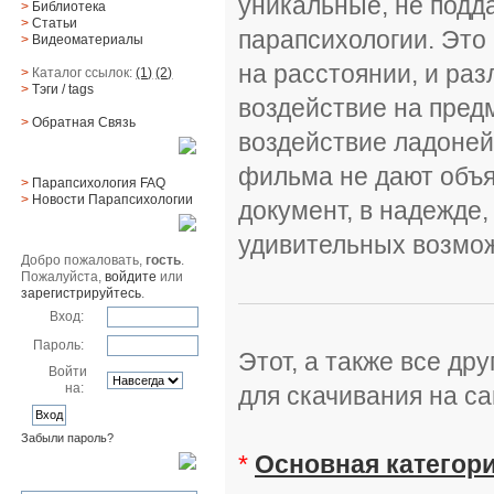
уникальные, не подд
>
Библиотека
>
Статьи
парапсихологии. Это
>
Видеоматериалы
на расстоянии, и раз
>
Каталог ссылок:
(1)
(2)
>
Тэги
/ tags
воздействие на предм
>
Обратная Cвязь
воздействие ладоней
Материалы
фильма не дают объя
>
Парапсихология FAQ
>
Новости Парапсихологии
документ, в надежде,
Юзер
удивительных возмож
Добро пожаловать,
гость
.
Пожалуйста,
войдите
или
зарегистрируйтесь
.
Вход:
Пароль:
Этот, а также все др
Войти
на:
для скачивания на са
Забыли пароль?
*
Основная категор
Поиск