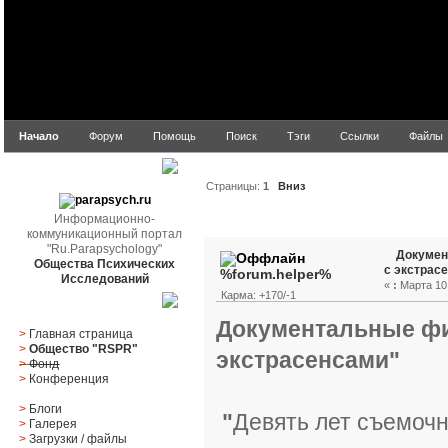
Начало
Форум
Помощь
Поиск
Тэги
Ссылки
Файлы
parapsych.ru
Страницы:
1
Вниз
Информационно-
Автор
Тема: Документа
коммуникационный портал
"Ru.Parapsychology"
Докумен
Общества Психических
с экстрас
%forum.helper%
Исследований
«
:
Марта 10,
Карма: +170/-1
Главное меню
Документальные фи
>
Главная страница
>
Общество "RSPR"
экстрасенсами"
>
Фонд
>
Конференция
>
Блоги
"
Девять лет съемочн
>
Галерея
>
Загрузки
/
файлы