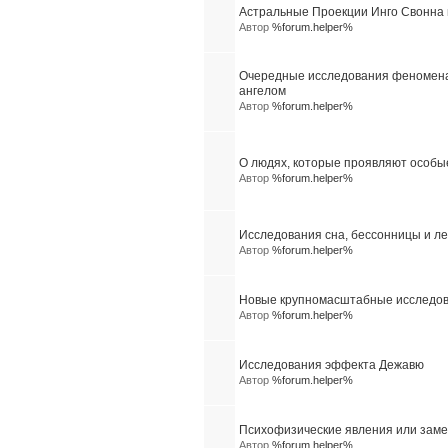
Астральные Проекции Инго Свонна
Автор
%forum.helper%
Очередные исследования феномена
ангелом
Автор
%forum.helper%
О людях, которые проявляют особы
Автор
%forum.helper%
Исследования сна, бессонницы и ле
Автор
%forum.helper%
Новые крупномасштабные исследова
Автор
%forum.helper%
Исследования эффекта Дежавю
Автор
%forum.helper%
Психофизические явления или заме
Автор
%forum.helper%