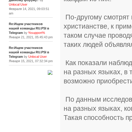
данному форуму?
by
Unlocal User
Февраля 14, 2021, 09:03:51
am
По-другому смотрят 
Re:Ищем участников
христианстве, к при
нашей команды RU.PSI в
Telegram
by
%support%
таком случае провод
Января 21, 2021, 05:45:43 pm
таких людей объявля
Re:Ищем участников
нашей команды RU.PSI в
Telegram
by
Unlocal User
Как показали наблюд
Января 15, 2021, 07:32:34 pm
на разных языках, в
[+]
возможно приобрести
По данным исследова
на разных языках, ко
Такая способность пр