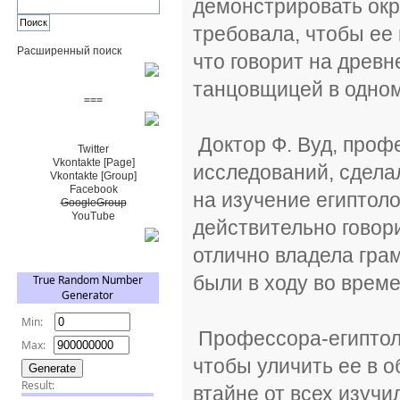
демонстрировать окр
требовала, чтобы ее
Расширенный поиск
что говорит на древн
Пожертвовать $
танцовщицей в одном
===
Сообщество+
Доктор Ф. Вуд, проф
Twitter
Vkontakte [Page]
исследований, сдела
Vkontakte [Group]
Facebook
на изучение египтол
GoogleGroup
YouTube
действительно говор
TRNG
отлично владела гра
были в ходу во време
Профессора-египтоло
чтобы уличить ее в о
втайне от всех изучи