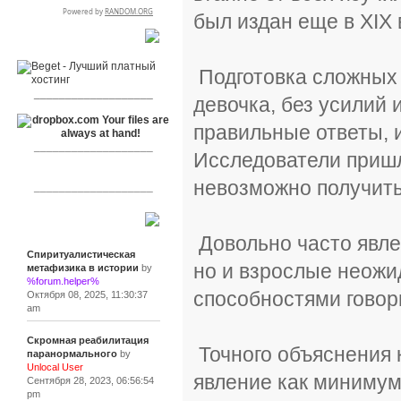
был издан еще в XIX 
RSPR сотрудничает с:
Подготовка сложных 
___________________
девочка, без усилий
правильные ответы, и
___________________
Исследователи пришл
невозможно получить
___________________
Сообщения
Довольно часто явле
Спиритуалистическая
но и взрослые неожи
метафизика в истории
by
%forum.helper%
способностями говор
Октября 08, 2025, 11:30:37
am
Скромная реабилитация
Точного объяснения к
паранормального
by
Unlocal User
явление как минимум 
Сентября 28, 2023, 06:56:54
pm