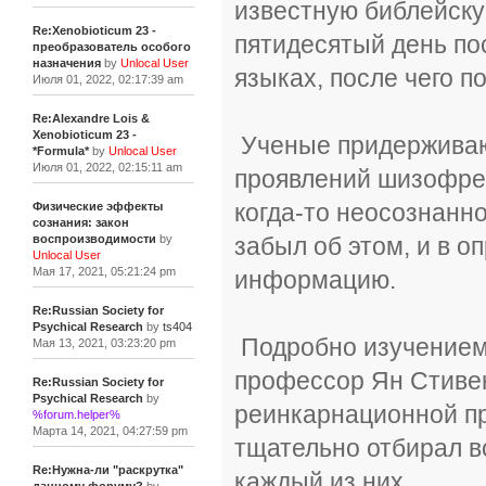
известную библейску
Re:Xenobioticum 23 -
пятидесятый день пос
преобразователь особого
назначения
by
Unlocal User
языках, после чего 
Июля 01, 2022, 02:17:39 am
Re:Alexandre Lois &
Xenobioticum 23 -
Ученые придерживают
*Formula*
by
Unlocal User
Июля 01, 2022, 02:15:11 am
проявлений шизофрен
когда-то неосознанно
Физические эффекты
сознания: закон
забыл об этом, и в 
воспроизводимости
by
Unlocal User
Мая 17, 2021, 05:21:24 pm
информацию.
Re:Russian Society for
Psychical Research
by
ts404
Подробно изучением
Мая 13, 2021, 03:23:20 pm
профессор Ян Стивен
Re:Russian Society for
Psychical Research
by
реинкарнационной пр
%forum.helper%
Марта 14, 2021, 04:27:59 pm
тщательно отбирал в
Re:Нужна-ли "раскрутка"
каждый из них.