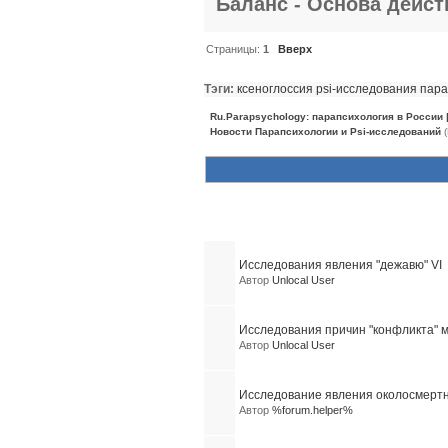
Баланс - Основа действ
Страницы:
1
Вверх
Тэги:
ксеноглоссия
psi-исследования
пара
Ru.Parapsychology: парапсихология в России
Новости Парапсихологии и Psi-исследований
(
Похожие темы (10)
Исследования явления "дежавю" VI
Автор
Unlocal User
Исследования причин "конфликта" м
Автор
Unlocal User
Исследование явления околосмерт
Автор
%forum.helper%