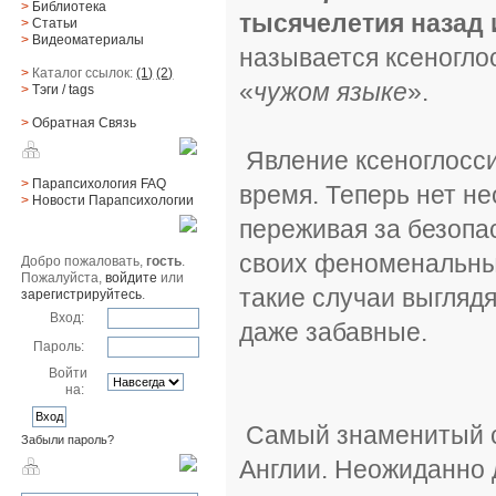
>
Библиотека
тысячелетия назад 
>
Статьи
>
Видеоматериалы
называется ксеноглос
>
Каталог ссылок:
(1)
(2)
«
чужом языке
».
>
Тэги
/ tags
>
Обратная Cвязь
Явление ксеноглосси
Материалы
>
Парапсихология FAQ
время. Теперь нет н
>
Новости Парапсихологии
переживая за безопас
Юзер
своих феноменальных
Добро пожаловать,
гость
.
Пожалуйста,
войдите
или
такие случаи выгляд
зарегистрируйтесь
.
Вход:
даже забавные.
Пароль:
Войти
на:
Самый знаменитый сл
Забыли пароль?
Англии. Неожиданно 
Поиск