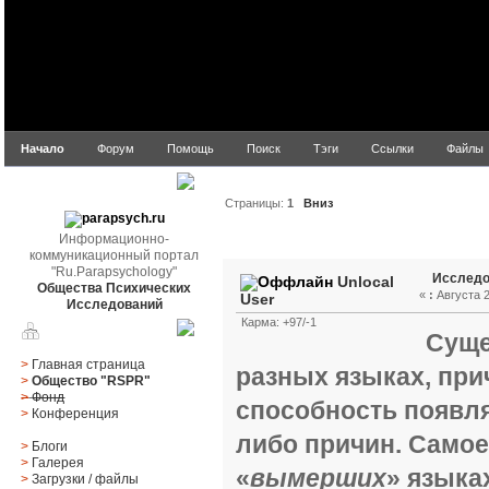
Начало
Форум
Помощь
Поиск
Тэги
Ссылки
Файлы
parapsych.ru
Страницы:
1
Вниз
Информационно-
Автор
Тема: Исследова
коммуникационный портал
"Ru.Parapsychology"
Исследо
Unlocal
Общества Психических
«
:
Августа 2
User
Исследований
Карма: +97/-1
Главное меню
Суще
>
Главная страница
разных языках, при
>
Общество "RSPR"
>
Фонд
способность появля
>
Конференция
либо причин. Самое
>
Блоги
>
Галерея
«
вымерших
» языка
>
Загрузки
/
файлы