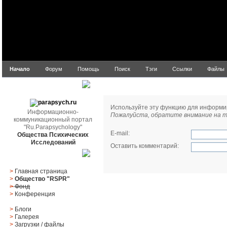
Начало
Форум
Помощь
Поиск
Тэги
Ссылки
Файлы
Сообщить модератору
parapsych.ru
Используйте эту функцию для информи
Информационно-
Пожалуйста, обратите внимание на то
коммуникационный портал
"Ru.Parapsychology"
E-mail
:
Общества Психических
Исследований
Оставить комментарий
:
Главное меню
>
Главная страница
>
Общество "RSPR"
>
Фонд
>
Конференция
>
Блоги
>
Галерея
>
Загрузки
/
файлы