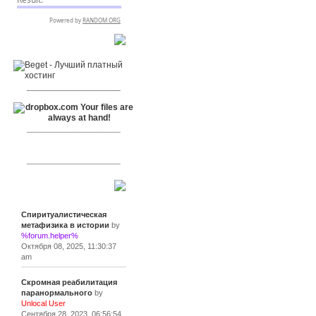
RSPR сотрудничает с:
___________________
___________________
___________________
Сообщения
Спиритуалистическая
метафизика в истории
by
%forum.helper%
Октября 08, 2025, 11:30:37
am
Скромная реабилитация
паранормального
by
Unlocal User
Сентября 28, 2023, 06:56:54