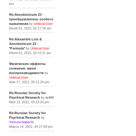
pm
Re:Xenobioticum 23 -
преобразователь особого
назначения
by
Unlocal User
Июля 01, 2022, 02:17:39 am
Re:Alexandre Lois &
Xenobioticum 23 -
*Formula*
by
Unlocal User
Июля 01, 2022, 02:15:11 am
Физические эффекты
сознания: закон
воспроизводимости
by
Unlocal User
Мая 17, 2021, 05:21:24 pm
Re:Russian Society for
Psychical Research
by
ts404
Мая 13, 2021, 03:23:20 pm
Re:Russian Society for
Psychical Research
by
%forum.helper%
Марта 14, 2021, 04:27:59 pm