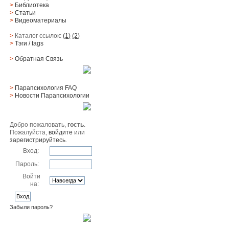
>
Библиотека
>
Статьи
>
Видеоматериалы
>
Каталог ссылок:
(1)
(2)
>
Тэги
/ tags
>
Обратная Cвязь
Материалы
>
Парапсихология FAQ
>
Новости Парапсихологии
Юзер
Добро пожаловать,
гость
.
Пожалуйста,
войдите
или
зарегистрируйтесь
.
Вход:
Пароль:
Войти
на:
Забыли пароль?
Поиск