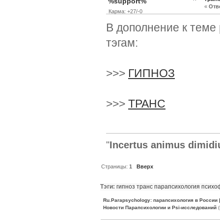
%support%
«
Отве
Карма: +27/-0
В дополнение к теме
тэгам:
>>>
ГИПНОЗ
>>>
ТРАНС
"
Incertus animus dimidi
Страницы:
1
Вверх
Тэги:
гипноз
транс
парапсихология
психо
Ru.Parapsychology: парапсихология в России
Новости Парапсихологии и Psi-исследований
(