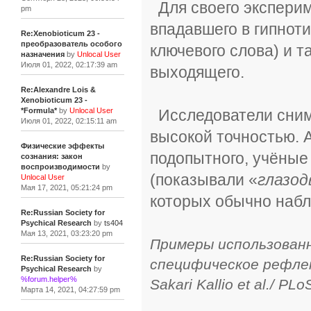
Для своего эксперим
pm
впадавшего в гипнот
Re:Xenobioticum 23 -
преобразователь особого
ключевого слова) и т
назначения
by
Unlocal User
Июля 01, 2022, 02:17:39 am
выходящего.
Re:Alexandre Lois &
Xenobioticum 23 -
Исследователи снима
*Formula*
by
Unlocal User
Июля 01, 2022, 02:15:11 am
высокой точностью. 
Физические эффекты
подопытного, учёные
сознания: закон
воспроизводимости
by
(показывали «
глазо
Unlocal User
Мая 17, 2021, 05:21:24 pm
которых обычно набл
Re:Russian Society for
Psychical Research
by
ts404
Мая 13, 2021, 03:23:20 pm
Примеры использован
Re:Russian Society for
специфическое рефле
Psychical Research
by
%forum.helper%
Sakari Kallio et al./ PL
Марта 14, 2021, 04:27:59 pm