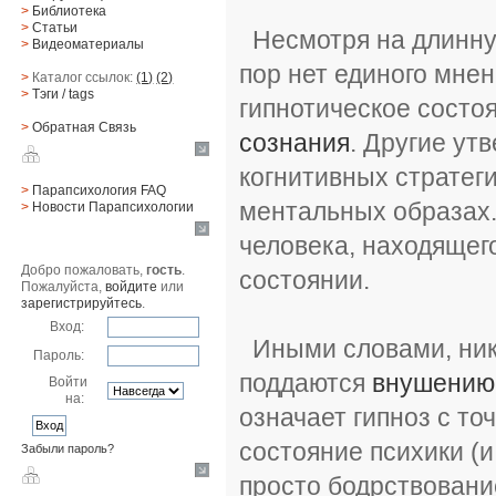
>
Библиотека
>
Статьи
Несмотря на длинну
>
Видеоматериалы
пор нет единого мне
>
Каталог ссылок:
(1)
(2)
>
Тэги
/ tags
гипнотическое состо
>
Обратная Cвязь
сознания
. Другие ут
Материалы
когнитивных стратег
>
Парапсихология FAQ
ментальных образах.
>
Новости Парапсихологии
Юзер
человека, находящег
Добро пожаловать,
гость
.
состоянии.
Пожалуйста,
войдите
или
зарегистрируйтесь
.
Вход:
Иными словами, никт
Пароль:
поддаются
внушению
Войти
на:
означает гипноз с то
состояние психики (
Забыли пароль?
просто бодрствовани
Поиск