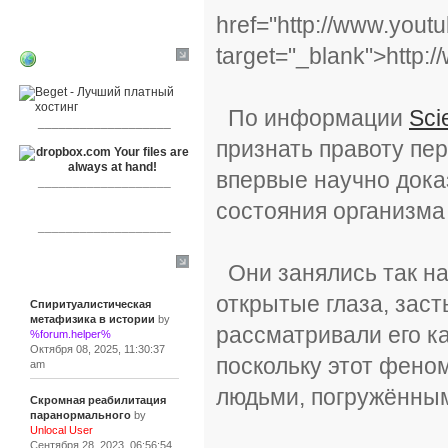
href="http://www.you
target="_blank">http
RSPR сотрудничает с:
По информации
Sci
___________________
признать правоту пе
впервые научно дока
___________________
состояния организма 
___________________
Они занялись так н
Сообщения
открытые глаза, заст
Спиритуалистическая
метафизика в истории
by
рассматривали его ка
%forum.helper%
Октября 08, 2025, 11:30:37
поскольку этот фено
am
людьми, погружённым
Скромная реабилитация
паранормального
by
Unlocal User
Сентября 28, 2023, 06:56:54