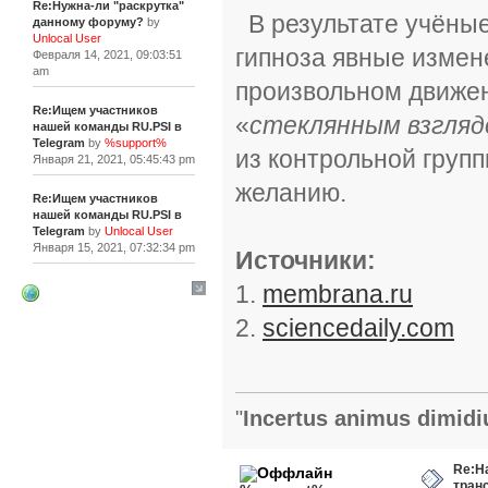
Re:Нужна-ли "раскрутка"
В результате учёные
данному форуму?
by
Unlocal User
гипноза явные измене
Февраля 14, 2021, 09:03:51
am
произвольном движен
Re:Ищем участников
«
стеклянным взгля
нашей команды RU.PSI в
Telegram
by
%support%
из контрольной групп
Января 21, 2021, 05:45:43 pm
желанию.
Re:Ищем участников
нашей команды RU.PSI в
Telegram
by
Unlocal User
Января 15, 2021, 07:32:34 pm
Источники:
1.
membrana.ru
[+]
2.
sciencedaily.com
"
Incertus animus dimidi
Re:Н
тран