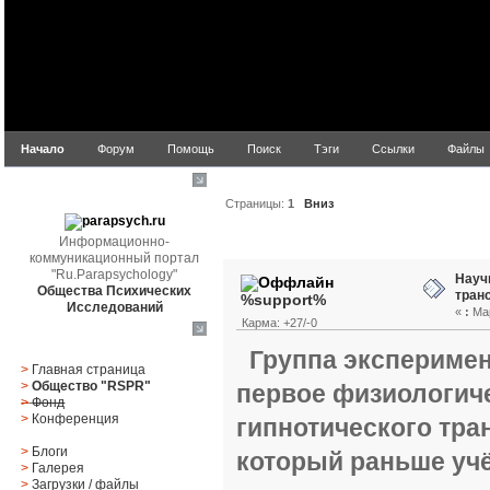
Начало
Форум
Помощь
Поиск
Тэги
Ссылки
Файлы
parapsych.ru
Страницы:
1
Вниз
Автор
Тема: Научные о
Информационно-
коммуникационный портал
"Ru.Parapsychology"
Науч
Общества Психических
тран
%support%
Исследований
«
:
Мар
Карма: +27/-0
Главное меню
Группа экспериме
>
Главная страница
>
Общество "RSPR"
первое физиологич
>
Фонд
>
Конференция
гипнотического тран
>
Блоги
который раньше уч
>
Галерея
>
Загрузки
/
файлы