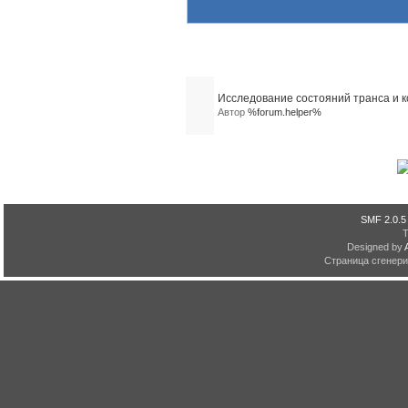
Похожие темы (1)
Исследование состояний транса и 
Автор
%forum.helper%
SMF 2.0.5
Designed by
Страница сгенерир