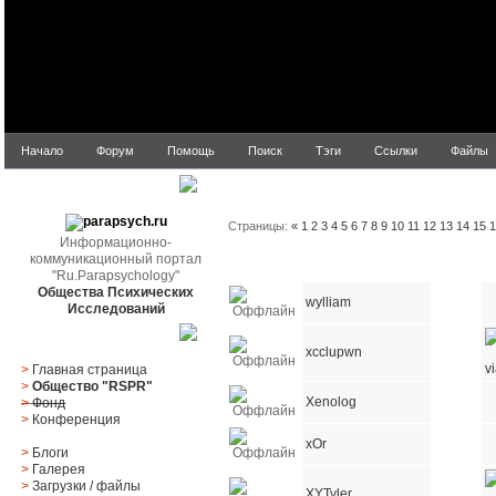
Начало
Форум
Помощь
Поиск
Тэги
Ссылки
Файлы
Список пользователей
parapsych.ru
Страницы:
«
1
2
3
4
5
6
7
8
9
10
11
12
13
14
15
Информационно-
коммуникационный портал
Статус
Имя пользователя
E-mail
"Ru.Parapsychology"
Общества Психических
wylliam
Исследований
Главное меню
xcclupwn
>
Главная страница
>
Общество "RSPR"
Xenolog
>
Фонд
>
Конференция
xOr
>
Блоги
>
Галерея
>
Загрузки
/
файлы
XYTyler