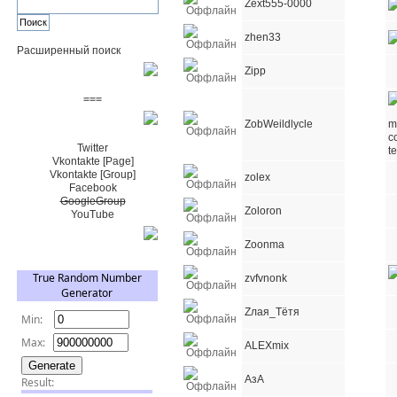
Zext555-0000
zhen33
Расширенный поиск
Zipp
Пожертвовать $
===
ZobWeildlycle
Сообщество+
Twitter
Vkontakte [Page]
Vkontakte [Group]
zolex
Facebook
GoogleGroup
Zoloron
YouTube
TRNG
Zoonma
zvfvnonk
Zлая_Тётя
АLEXmix
АзА