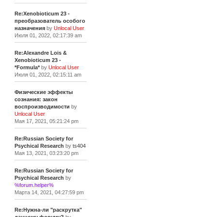
Re:Xenobioticum 23 -
преобразователь особого
назначения
by
Unlocal User
Июля 01, 2022, 02:17:39 am
Re:Alexandre Lois &
Xenobioticum 23 -
*Formula*
by
Unlocal User
Июля 01, 2022, 02:15:11 am
Физические эффекты
сознания: закон
воспроизводимости
by
Unlocal User
Мая 17, 2021, 05:21:24 pm
Re:Russian Society for
Psychical Research
by
ts404
Мая 13, 2021, 03:23:20 pm
Re:Russian Society for
Psychical Research
by
%forum.helper%
Марта 14, 2021, 04:27:59 pm
Re:Нужна-ли "раскрутка"