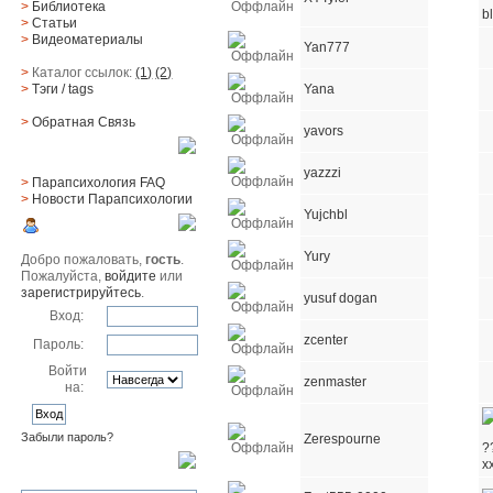
>
Библиотека
>
Статьи
>
Видеоматериалы
Yan777
>
Каталог ссылок:
(1)
(2)
Yana
>
Тэги
/ tags
>
Обратная Cвязь
yavors
Материалы
yazzzi
>
Парапсихология FAQ
>
Новости Парапсихологии
Yujchbl
Юзер
Yury
Добро пожаловать,
гость
.
Пожалуйста,
войдите
или
зарегистрируйтесь
.
yusuf dogan
Вход:
zcenter
Пароль:
Войти
zenmaster
на:
Забыли пароль?
Zerespourne
Поиск