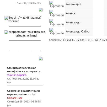
Аксионщик
RSPR сотрудничает с:
Алекса
Александр
___________________
Александр Сайко
___________________
Страницы:
«
1
2
3
4
5
6
7
8
9
10
11
12
13
14
15
___________________
Сообщения
Спиритуалистическая
метафизика в истории
by
%forum.helper%
Октября 08, 2025, 11:30:37
am
Скромная реабилитация
паранормального
by
Unlocal User
Сентября 28, 2023, 06:56:54
pm