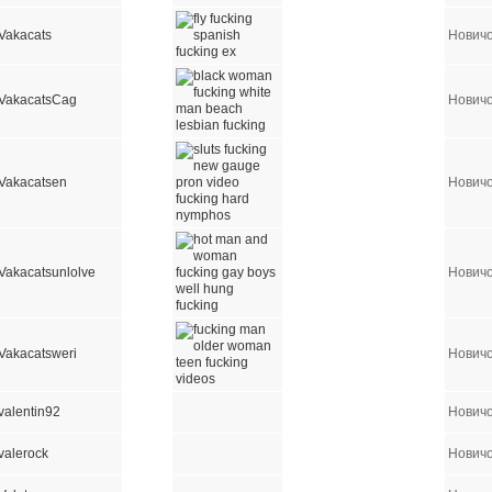
Vakacats
Нович
VakacatsCag
Нович
Vakacatsen
Нович
Vakacatsunlolve
Нович
Vakacatsweri
Нович
valentin92
Нович
valerock
Нович