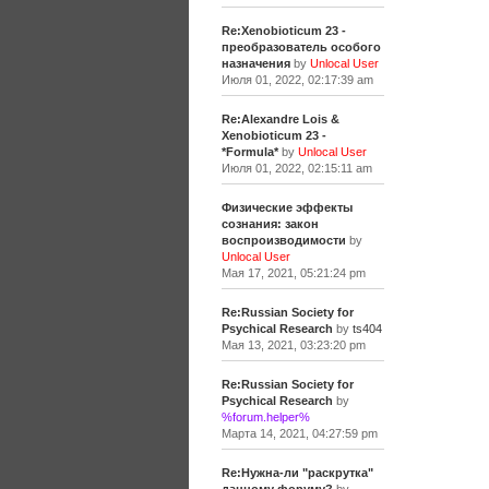
Re:Xenobioticum 23 -
преобразователь особого
назначения
by
Unlocal User
Июля 01, 2022, 02:17:39 am
Re:Alexandre Lois &
Xenobioticum 23 -
*Formula*
by
Unlocal User
Июля 01, 2022, 02:15:11 am
Физические эффекты
сознания: закон
воспроизводимости
by
Unlocal User
Мая 17, 2021, 05:21:24 pm
Re:Russian Society for
Psychical Research
by
ts404
Мая 13, 2021, 03:23:20 pm
Re:Russian Society for
Psychical Research
by
%forum.helper%
Марта 14, 2021, 04:27:59 pm
Re:Нужна-ли "раскрутка"