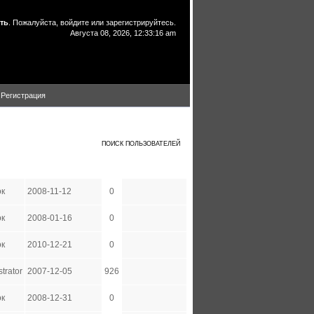
ть
. Пожалуйста,
войдите
или
зарегистрируйтесь
.
Августа 08, 2026, 12:33:16 am
Регистрация
D
E
F
G
H
I
J
K
L
M
N
O
P
Q
R
S
T
U
V
W
X
Y
Z
ВСЕ ПОЛЬЗОВАТЕЛИ
ПОИСК ПОЛЬЗОВАТЕЛЕЙ
ппа
Дата регистрации
Сообщений
ок
2008-11-12
0
ок
2008-01-16
0
ок
2010-12-21
0
trator
2007-12-05
926
ок
2008-12-31
0