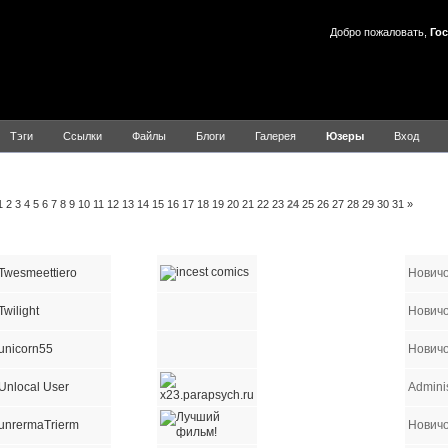
Добро пожаловать,
Гос
Тэги
Ссылки
Файлы
Блоги
Галерея
Юзеры
Вход
льзователей
A
B
C
1
2
3
4
5
6
7
8
9
10
11
12
13
14
15
16
17
18
19
20
21
22
23
24
25
26
27
28
29
30
31
»
Имя пользователя
E-mail
Сайт
ICQ
AIM
YIM
MSN
Гру
Twesmeettiero
Нович
Twilight
Нович
unicorn55
Нович
Unlocal User
Adminis
unrermaTrierm
Нович