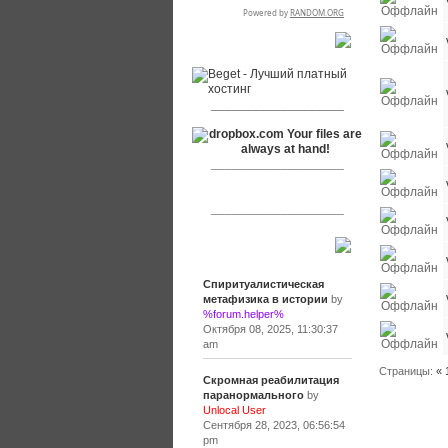
RSPR сотрудничает с:
___________________
___________________
___________________
Сообщения
Спиритуалистическая
метафизика в истории
by
%forum.helper%
Октября 08, 2025, 11:30:37
am
Страницы:
«
Скромная реабилитация
паранормального
by
Unlocal User
Сентября 28, 2023, 06:56:54
pm