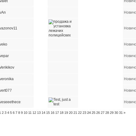
Valet
Нович
vAn
Нович
vazonov11
Нович
veko
Нович
vepar
Нович
Verikikov
Нович
veronika
Нович
vert077
Нович
veseeethece
Нович
1
2
3
4
5
6
7
8
9
10
11
12
13
14
15
16
17
18
19
20
21
22
23
24
25
26
27
28
29
30
31
»