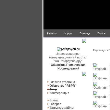
Начало
Форум
Помощь
Поиск
Список по
parapsych.ru
Страницы:
«
Информационно-
коммуникационный портал
Статус
"Ru.Parapsychology"
Общества Психических
Исследований
Главное меню
>
Главная страница
>
Общество "RSPR"
>
Фонд
>
Конференция
>
Блоги
>
Галерея
>
Загрузки
/
файлы