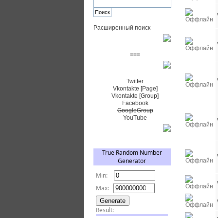
Расширенный поиск
Пожертвовать $
===
Сообщество+
Twitter
Vkontakte [Page]
Vkontakte [Group]
Facebook
GoogleGroup
YouTube
TRNG