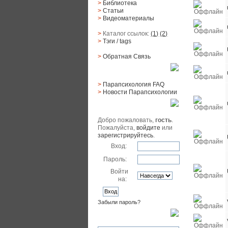
>
Библиотека
>
Статьи
>
Видеоматериалы
>
Каталог ссылок:
(1)
(2)
>
Тэги
/ tags
>
Обратная Cвязь
Материалы
>
Парапсихология FAQ
>
Новости Парапсихологии
Юзер
Добро пожаловать,
гость
.
Пожалуйста,
войдите
или
зарегистрируйтесь
.
Вход:
Пароль:
Войти
на:
Забыли пароль?
Поиск