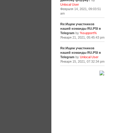
данному форуму?
by
Unlocal User
Февраля 14, 2021, 09:03:51
am
Re:Ищем участников
нашей команды RU.PSI в
Telegram
by
%support%
Января 21, 2021, 05:45:43 pm
Re:Ищем участников
нашей команды RU.PSI в
Telegram
by
Unlocal User
Января 15, 2021, 07:32:34 pm
[+]