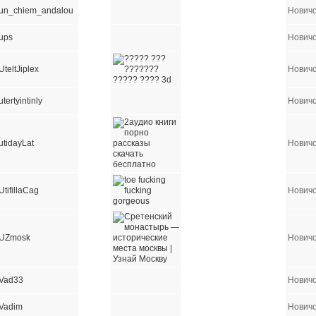
un_chiem_andalou
Нович
ups
Нович
UteltJiplex
Нович
utertyintinly
Нович
utidayLat
Нович
UtifillaCag
Нович
UZmosk
Нович
Vad33
Нович
Vadim
Нович