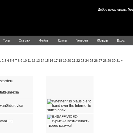
Добро пожаловать,
Гос
Тэги
Ссылки
Файлы
Блоги
Галерея
Юзеры
Вход
льзователей
A
B
C
1
2
3
4
5
6
7
8
9
10
11
12
13
14
15
16
17
18
19
20
21
22
23
24
25
26
27
28
29
30
31
»
Имя пользователя
E-mail
Сайт
ICQ
AIM
YIM
MSN
istorderu
Itatteunrexia
IvanSidorovkar
IvanUFO