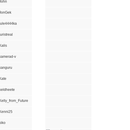
John
JonGek
jule4444ka
juristreal
Kalis
kamerad-v
kanguru
Kate
keldheete
Kelly_from_Future
Kenni25
kiko