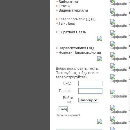
>
Библиотека
>
Статьи
>
Видеоматериалы
>
Каталог ссылок:
(1)
(2)
>
Тэги
/ tags
>
Обратная Cвязь
Материалы
>
Парапсихология FAQ
>
Новости Парапсихологии
Юзер
Добро пожаловать,
гость
.
Пожалуйста,
войдите
или
зарегистрируйтесь
.
Вход:
Пароль:
Войти
на:
Забыли пароль?
Поиск