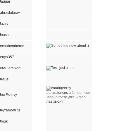
Jaguar
jahrastafaray
Jazzy
Jeasse
jechabemberne
jenya357
jereElereNort
Jesus
JewEssevy
JeyramoXRu
Jmuk