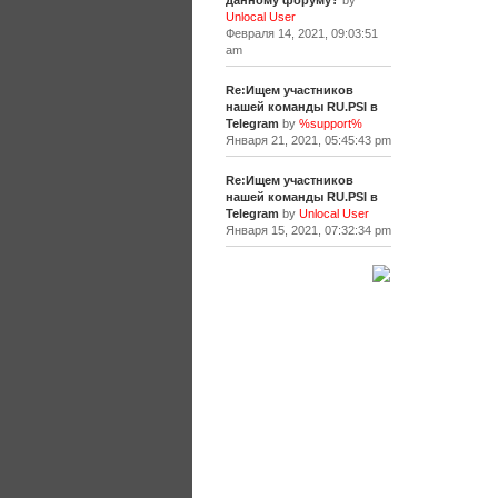
данному форуму?
by
Unlocal User
Февраля 14, 2021, 09:03:51
am
Re:Ищем участников
нашей команды RU.PSI в
Telegram
by
%support%
Января 21, 2021, 05:45:43 pm
Re:Ищем участников
нашей команды RU.PSI в
Telegram
by
Unlocal User
Января 15, 2021, 07:32:34 pm
[+]