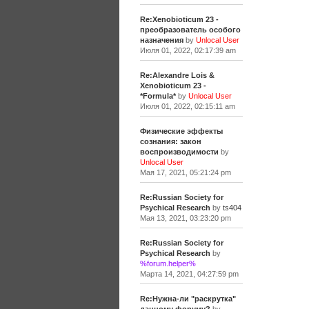
Re:Xenobioticum 23 -
преобразователь особого
назначения
by
Unlocal User
Июля 01, 2022, 02:17:39 am
Re:Alexandre Lois &
Xenobioticum 23 -
*Formula*
by
Unlocal User
Июля 01, 2022, 02:15:11 am
Физические эффекты
сознания: закон
воспроизводимости
by
Unlocal User
Мая 17, 2021, 05:21:24 pm
Re:Russian Society for
Psychical Research
by
ts404
Мая 13, 2021, 03:23:20 pm
Re:Russian Society for
Psychical Research
by
%forum.helper%
Марта 14, 2021, 04:27:59 pm
Re:Нужна-ли "раскрутка"