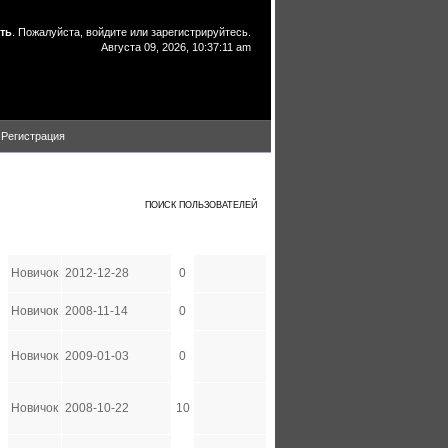
ть
. Пожалуйста,
войдите
или
зарегистрируйтесь
.
Августа 09, 2026, 10:37:11 am
Регистрация
D
E
F
G
H
I
J
K
L
M
N
O
P
Q
R
S
T
U
V
W
X
Y
Z
ВСЕ ПОЛЬЗОВАТЕЛИ
ПОИСК ПОЛЬЗОВАТЕЛЕЙ
Группа
Дата регистрации
Сообщений
Новичок
2012-12-28
0
Новичок
2008-11-14
0
Новичок
2009-01-03
0
Новичок
2008-10-22
10