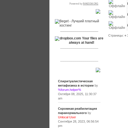
RSPR сотрудничает с:
___________________
Страницы:
«
___________________
___________________
Сообщения
Спиритуалистическая
метафизика в истории
by
%forum.helper%
Октября 08, 2025, 11:30:37
am
Скромная реабилитация
паранормального
by
Unlocal User
Сентября 28, 2023, 06:56:54
pm