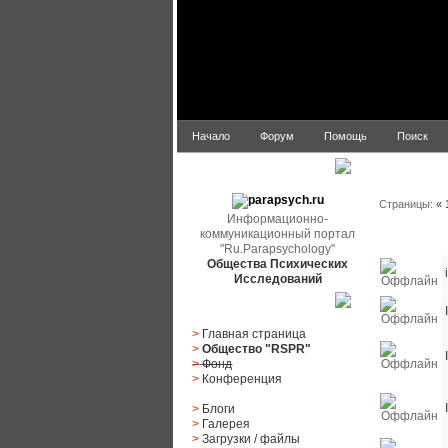
Начало
Форум
Помощь
Поиск
Список по
parapsych.ru
Страницы:
«
Информационно-
коммуникационный портал
Статус
"Ru.Parapsychology"
Общества Психических
Исследований
Главное меню
>
Главная страница
>
Общество "RSPR"
>
Фонд
>
Конференция
>
Блоги
>
Галерея
>
Загрузки
/
файлы