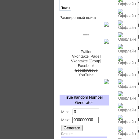
Расширенный поиск
Пожертвовать $
===
Сообщество+
Twitter
Vkontakte [Page]
Vkontakte [Group]
Facebook
GoogleGroup
YouTube
TRNG