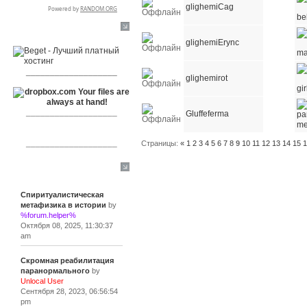
glighemiCag
RSPR сотрудничает с:
glighemiErync
___________________
glighemirot
___________________
Gluffeferma
___________________
Страницы:
«
1
2
3
4
5
6
7
8
9
10
11
12
13
14
15
Сообщения
Спиритуалистическая
метафизика в истории
by
%forum.helper%
Октября 08, 2025, 11:30:37
am
Скромная реабилитация
паранормального
by
Unlocal User
Сентября 28, 2023, 06:56:54
pm