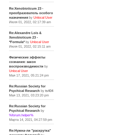
Re:Xenobioticum 23 -
преобразователь особого
назначения
by
Unlocal User
Июля 01, 2022, 02:17:39 am
Re:Alexandre Lois &
Xenobioticum 23 -
*Formula*
by
Unlocal User
Июля 01, 2022, 02:15:11 am
Физические эффекты
сознания: закон
воспроизводимости
by
Unlocal User
Мая 17, 2021, 05:21:24 pm
Re:Russian Society for
Psychical Research
by
ts404
Мая 13, 2021, 03:23:20 pm
Re:Russian Society for
Psychical Research
by
%forum.helper%
Марта 14, 2021, 04:27:59 pm
Re:Нужна-ли "раскрутка"