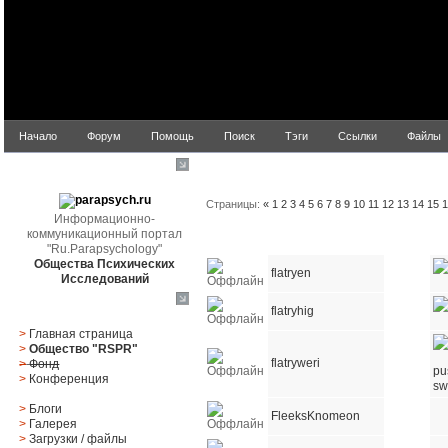
Начало
Форум
Помощь
Поиск
Тэги
Ссылки
Файлы
Список пользователей
parapsych.ru
Страницы:
«
1
2
3
4
5
6
7
8
9
10
11
12
13
14
15
Информационно-
коммуникационный портал
Статус
Имя пользователя
E-mail
"Ru.Parapsychology"
Общества Психических
flatryen
Исследований
Главное меню
flatryhig
>
Главная страница
>
Общество "RSPR"
flatryweri
>
Фонд
>
Конференция
>
Блоги
FleeksKnomeon
>
Галерея
>
Загрузки
/
файлы