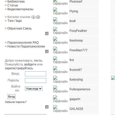
Fluerearf
>
Библиотека
>
Статьи
>
Видеоматериалы
Flying
>
Каталог ссылок:
(1)
(2)
>
Тэги
/ tags
foott
>
Обратная Cвязь
FoxyFeather
Материалы
freelmrep
>
Парапсихология FAQ
>
Новости Парапсихологии
FreeMan777
Юзер
frol
Добро пожаловать,
гость
.
Пожалуйста,
войдите
или
зарегистрируйтесь
.
frozen87
Вход:
fuebrahig
Пароль:
Войти
Fullexperience
на:
gagarin
Забыли пароль?
GALA026
Поиск