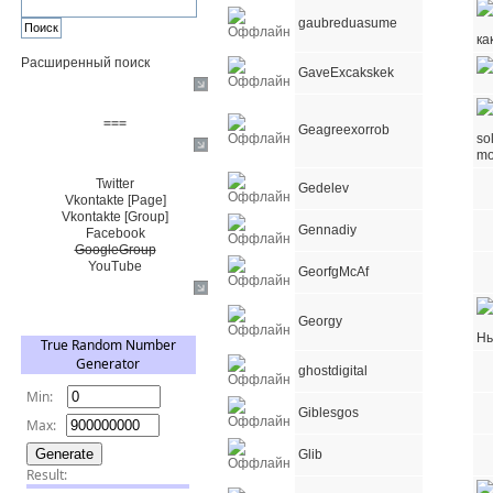
gaubreduasume
Расширенный поиск
GaveExcakskek
Пожертвовать $
===
Geagreexorrob
Сообщество+
Twitter
Gedelev
Vkontakte [Page]
Vkontakte [Group]
Gennadiy
Facebook
GoogleGroup
YouTube
GeorfgMcAf
TRNG
Georgy
ghostdigital
Giblesgos
Glib