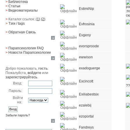
>
Библиотека
>
Статьи
EstimiNip
>
Видеоматериалы
>
Каталог ссылок:
(1)
(2)
>
Тэги
/ tags
Evfrosinia
>
Обратная Cвязь
Evgeny
Материалы
evorsproode
>
Парапсихология FAQ
>
Новости Парапсихологии
ewwison
Юзер
exadoguerge
Добро пожаловать,
гость
.
Пожалуйста,
войдите
или
зарегистрируйтесь
.
Excincott
Вход:
Пароль:
Exiliabestsix
Войти
на:
ezalebij
Забыли пароль?
ezoportal
Поиск
Fandreys