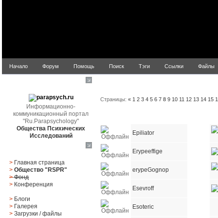
Начало
Форум
Помощь
Поиск
Тэги
Ссылки
Файлы
Список пользователей
parapsych.ru
Страницы:
«
1
2
3
4
5
6
7
8
9
10
11
12
13
14
15
Информационно-
коммуникационный портал
Статус
Имя пользователя
E-mail
"Ru.Parapsychology"
Общества Психических
Epiliator
Исследований
Главное меню
Erypeeffige
>
Главная страница
erypeGognop
>
Общество "RSPR"
>
Фонд
>
Конференция
Esevroff
>
Блоги
>
Галерея
Esoteric
>
Загрузки
/
файлы