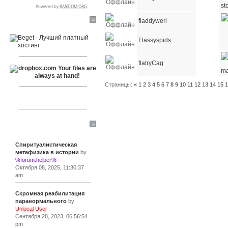
fladdyweri
RSPR сотрудничает с:
Flassyspids
___________________
flatryCag
___________________
Страницы:
«
1
2
3
4
5
6
7
8
9
10
11
12
13
14
15
___________________
Сообщения
Спиритуалистическая
метафизика в истории
by
%forum.helper%
Октября 08, 2025, 11:30:37
am
Скромная реабилитация
паранормального
by
Unlocal User
Сентября 28, 2023, 06:56:54
pm