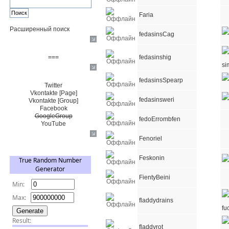
Faria
Расширенный поиск
fedasinsCag
Пожертвовать $
fedasinshig
===
Сообщество+
fedasinsSpearp
Twitter
Vkontakte [Page]
fedasinsweri
Vkontakte [Group]
Facebook
GoogleGroup
fedoErrombfen
YouTube
TRNG
Fenoriel
Feskonin
FientyBeini
fladdydrains
fladdyrot