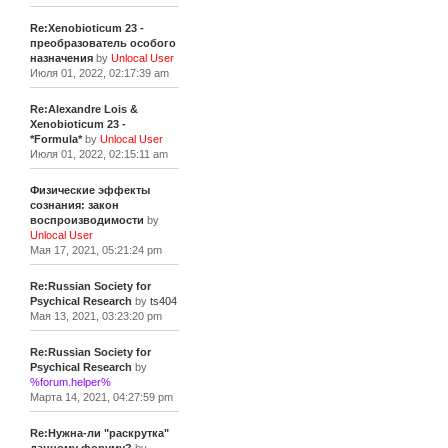
Re:Xenobioticum 23 -
преобразователь особого
назначения
by
Unlocal User
Июля 01, 2022, 02:17:39 am
Re:Alexandre Lois &
Xenobioticum 23 -
*Formula*
by
Unlocal User
Июля 01, 2022, 02:15:11 am
Физические эффекты
сознания: закон
воспроизводимости
by
Unlocal User
Мая 17, 2021, 05:21:24 pm
Re:Russian Society for
Psychical Research
by
ts404
Мая 13, 2021, 03:23:20 pm
Re:Russian Society for
Psychical Research
by
%forum.helper%
Марта 14, 2021, 04:27:59 pm
Re:Нужна-ли "раскрутка"