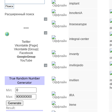
implant
InnofeniA
Расширенный поиск
Пожертвовать $
Inseseanype
===
Сообщество+
integral-center
Twitter
Vkontakte [Page]
Vkontakte [Group]
Facebook
invanty
GoogleGroup
YouTube
inviliojedo
TRNG
invillen
IRA
Irene