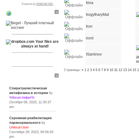
Irina
IrogytharyMat
RSPR сотрудничает с:
Iron
___________________
iront
___________________
ISaminov
___________________
Страницы:
«
1
2
3
4
5
6
7
8
9
10
11
12
13
14
15
Сообщения
Спиритуалистическая
метафизика в истории
by
%forum.helper%
Октября 08, 2025, 11:30:37
am
Скромная реабилитация
паранормального
by
Unlocal User
Сентября 28, 2023, 06:56:54
pm