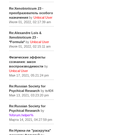
Re:Xenobioticum 23 -
преобразователь особого
назначения
by
Unlocal User
Июля 01, 2022, 02:17:39 am
Re:Alexandre Lois &
Xenobioticum 23 -
*Formula*
by
Unlocal User
Июля 01, 2022, 02:15:11 am
Физические эффекты
сознания: закон
воспроизводимости
by
Unlocal User
Мая 17, 2021, 05:21:24 pm
Re:Russian Society for
Psychical Research
by
ts404
Мая 13, 2021, 03:23:20 pm
Re:Russian Society for
Psychical Research
by
%forum.helper%
Марта 14, 2021, 04:27:59 pm
Re:Нужна-ли "раскрутка"