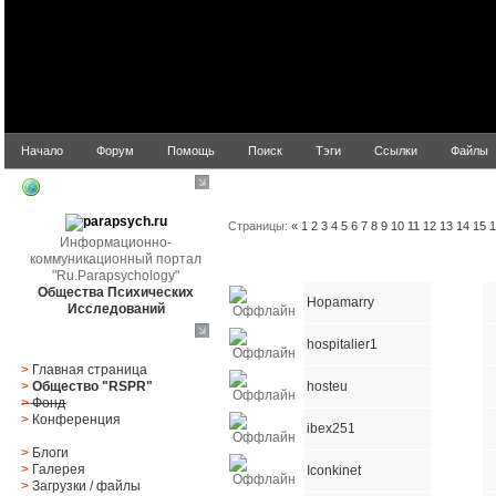
Начало
Форум
Помощь
Поиск
Тэги
Ссылки
Файлы
Список пользователей
parapsych.ru
Страницы:
«
1
2
3
4
5
6
7
8
9
10
11
12
13
14
15
Информационно-
коммуникационный портал
Статус
Имя пользователя
E-mail
"Ru.Parapsychology"
Общества Психических
Hopamarry
Исследований
Главное меню
hospitalier1
>
Главная страница
hosteu
>
Общество "RSPR"
>
Фонд
>
Конференция
ibex251
>
Блоги
>
Галерея
Iconkinet
>
Загрузки
/
файлы