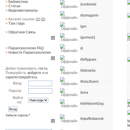
>
Библиотека
Iconkinets
>
Статьи
>
Видеоматериалы
Idomagorm
>
Каталог ссылок:
(1)
(2)
>
Тэги
/ tags
igor
>
Обратная Cвязь
igormod1
Материалы
>
Парапсихология FAQ
ill
>
Новости Парапсихологии
illeflyguex
Юзер
Добро пожаловать,
гость
.
illidoseila
Пожалуйста,
войдите
или
зарегистрируйтесь
.
IllulaJiluero
Вход:
Пароль:
ilona
Войти
на:
ImillAbomiGog
Забыли пароль?
Impaffodaenzk
Поиск