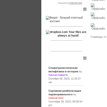
RSPR сотрудничает с:
___________________
Страницы:
«
___________________
___________________
Сообщения
Спиритуалистическая
метафизика в истории
by
%forum.helper%
Октября 08, 2025, 11:30:37
am
Скромная реабилитация
паранормального
by
Unlocal User
Сентября 28, 2023, 06:56:54
pm