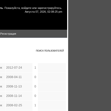
ть
. Пожалуйста,
войдите
или
зарегистрируйтесь
.
Августа 07, 2026, 02:08:25 pm
Регистрация
D
E
F
G
H
I
J
K
L
M
N
O
P
Q
R
S
T
U
V
W
X
Y
Z
ВСЕ ПОЛЬЗОВАТЕЛИ
ПОИСК ПОЛЬЗОВАТЕЛЕЙ
па
Дата регистрации
Сообщений
ок
2012-07-24
1
ок
2008-04-11
0
ок
2008-11-13
0
ок
2008-11-14
0
ок
2008-02-25
1