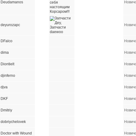
Deudamanos
Нович
deyurozapc
Нович
DFalco
Нович
dima
Нович
Diontielt
Нович
djinferno
Нович
djva
Нович
DKF
Нович
Dmitriy
Нович
dobriychelovek
Нович
Doctor with Wound
Нович