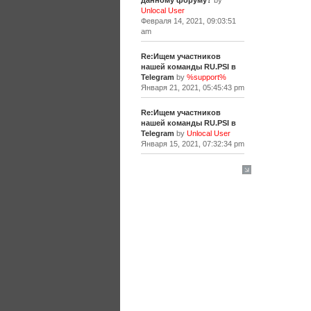
данному форуму?
by
Unlocal User
Февраля 14, 2021, 09:03:51
am
Re:Ищем участников
нашей команды RU.PSI в
Telegram
by
%support%
Января 21, 2021, 05:45:43 pm
Re:Ищем участников
нашей команды RU.PSI в
Telegram
by
Unlocal User
Января 15, 2021, 07:32:34 pm
[+]