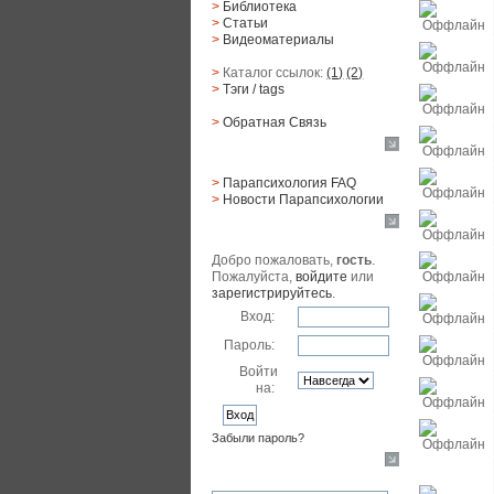
>
Библиотека
>
Статьи
>
Видеоматериалы
>
Каталог ссылок:
(1)
(2)
>
Тэги
/ tags
>
Обратная Cвязь
Материалы
>
Парапсихология FAQ
>
Новости Парапсихологии
Юзер
Добро пожаловать,
гость
.
Пожалуйста,
войдите
или
зарегистрируйтесь
.
Вход:
Пароль:
Войти
на:
Забыли пароль?
Поиск