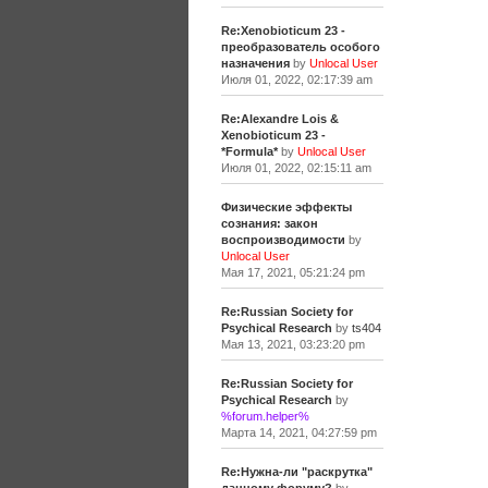
Re:Xenobioticum 23 -
преобразователь особого
назначения
by
Unlocal User
Июля 01, 2022, 02:17:39 am
Re:Alexandre Lois &
Xenobioticum 23 -
*Formula*
by
Unlocal User
Июля 01, 2022, 02:15:11 am
Физические эффекты
сознания: закон
воспроизводимости
by
Unlocal User
Мая 17, 2021, 05:21:24 pm
Re:Russian Society for
Psychical Research
by
ts404
Мая 13, 2021, 03:23:20 pm
Re:Russian Society for
Psychical Research
by
%forum.helper%
Марта 14, 2021, 04:27:59 pm
Re:Нужна-ли "раскрутка"