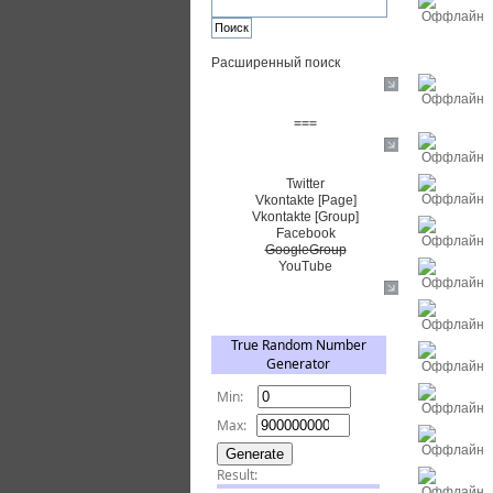
Расширенный поиск
Пожертвовать $
===
Сообщество+
Twitter
Vkontakte [Page]
Vkontakte [Group]
Facebook
GoogleGroup
YouTube
TRNG