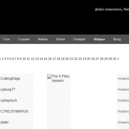
Добро пожаловать,
Гос
Тэги
Ссылки
Файлы
Блоги
Галерея
Юзеры
Вход
льзователей
A
B
C
1
2
3
4
5
6
7
8
9
10
11
12
13
14
15
16
17
18
19
20
21
22
23
24
25
26
27
28
29
30
31
»
Имя пользователя
E-mail
Сайт
ICQ
AIM
YIM
MSN
Груп
CuttingEdge
Нович
cyborg77
Нович
cydayrocA
Нович
CYNCGYMNFUG
Нович
dafer
Нович