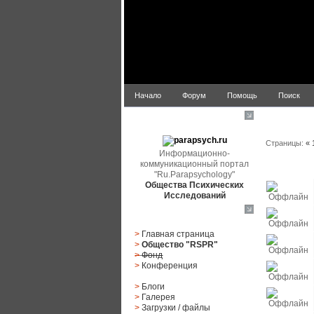
Начало
Форум
Помощь
Поиск
Список по
parapsych.ru
Страницы:
«
Информационно-
коммуникационный портал
Статус
"Ru.Parapsychology"
Общества Психических
Исследований
Главное меню
>
Главная страница
>
Общество "RSPR"
>
Фонд
>
Конференция
>
Блоги
>
Галерея
>
Загрузки
/
файлы