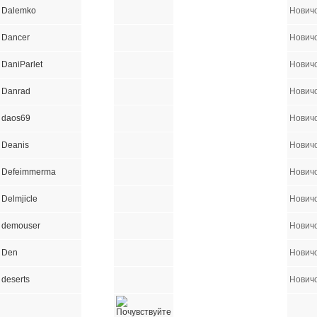
Dalemko
Нович
Dancer
Нович
DaniParlet
Нович
Danrad
Нович
daos69
Нович
Deanis
Нович
Defeimmerma
Нович
Delmjicle
Нович
demouser
Нович
Den
Нович
deserts
Нович