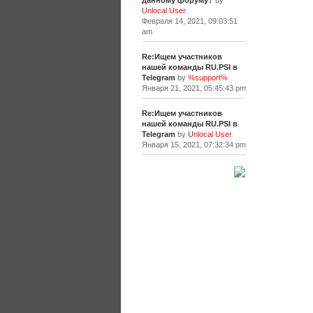
данному форуму?
by
Unlocal User
Февраля 14, 2021, 09:03:51
am
Re:Ищем участников
нашей команды RU.PSI в
Telegram
by
%support%
Января 21, 2021, 05:45:43 pm
Re:Ищем участников
нашей команды RU.PSI в
Telegram
by
Unlocal User
Января 15, 2021, 07:32:34 pm
[+]