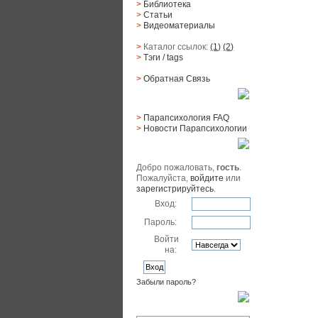
>
Библиотека
>
Статьи
>
Видеоматериалы
>
Каталог ссылок:
(1)
(2)
>
Тэги
/ tags
>
Обратная Cвязь
Материалы
>
Парапсихология FAQ
>
Новости Парапсихологии
Юзер
Добро пожаловать,
гость
.
Пожалуйста,
войдите
или
зарегистрируйтесь
.
Вход:
Пароль:
Войти
на:
Забыли пароль?
Поиск