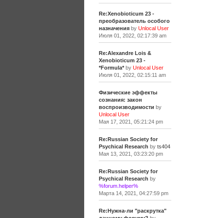
Re:Xenobioticum 23 -
преобразователь особого
назначения
by
Unlocal User
Июля 01, 2022, 02:17:39 am
Re:Alexandre Lois &
Xenobioticum 23 -
*Formula*
by
Unlocal User
Июля 01, 2022, 02:15:11 am
Физические эффекты
сознания: закон
воспроизводимости
by
Unlocal User
Мая 17, 2021, 05:21:24 pm
Re:Russian Society for
Psychical Research
by
ts404
Мая 13, 2021, 03:23:20 pm
Re:Russian Society for
Psychical Research
by
%forum.helper%
Марта 14, 2021, 04:27:59 pm
Re:Нужна-ли "раскрутка"