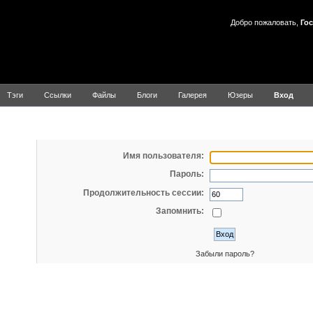
Добро пожаловать,
Гос
Тэги
Ссылки
Файлы
Блоги
Галерея
Юзеры
Вход
Вход
Имя пользователя:
Пароль:
Продолжительность сессии:
Запомнить:
Забыли пароль?