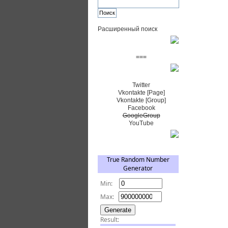
Расширенный поиск
Пожертвовать $
===
Сообщество+
Twitter
Vkontakte [Page]
Vkontakte [Group]
Facebook
GoogleGroup
YouTube
TRNG