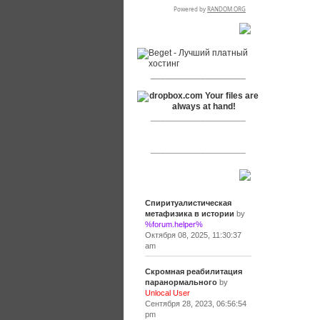
RSPR сотрудничает с:
___________________
___________________
___________________
Сообщения
Спиритуалистическая
метафизика в истории
by
%forum.helper%
Октября 08, 2025, 11:30:37
am
Скромная реабилитация
паранормального
by
Unlocal User
Сентября 28, 2023, 06:56:54
pm