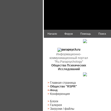
Начало
Форум
Помощь
Поиск
parapsych.ru
Информационно-
коммуникационный портал
"Ru.Parapsychology"
Общества Психических
Исследований
Главное меню
>
Главная страница
>
Общество "RSPR"
>
Фонд
>
Конференция
>
Блоги
>
Галерея
>
Загрузки
/
файлы