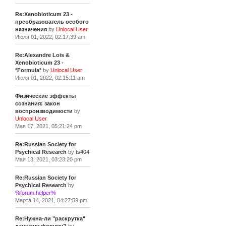
Re:Xenobioticum 23 -
преобразователь особого
назначения
by
Unlocal User
Июля 01, 2022, 02:17:39 am
Re:Alexandre Lois &
Xenobioticum 23 -
*Formula*
by
Unlocal User
Июля 01, 2022, 02:15:11 am
Физические эффекты
сознания: закон
воспроизводимости
by
Unlocal User
Мая 17, 2021, 05:21:24 pm
Re:Russian Society for
Psychical Research
by
ts404
Мая 13, 2021, 03:23:20 pm
Re:Russian Society for
Psychical Research
by
%forum.helper%
Марта 14, 2021, 04:27:59 pm
Re:Нужна-ли "раскрутка"