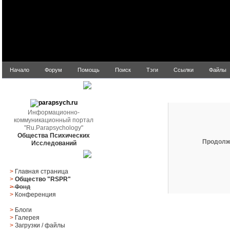
Начало
Форум
Помощь
Поиск
Тэги
Ссылки
Файлы
Вход
parapsych.ru
Информационно-
коммуникационный портал
"Ru.Parapsychology"
Общества Психических
Продолж
Исследований
Главное меню
>
Главная страница
>
Общество "RSPR"
>
Фонд
>
Конференция
>
Блоги
>
Галерея
>
Загрузки
/
файлы