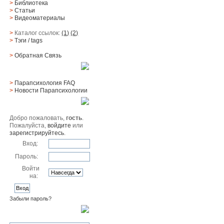
>
Библиотека
>
Статьи
>
Видеоматериалы
>
Каталог ссылок:
(1)
(2)
>
Тэги
/ tags
>
Обратная Cвязь
Материалы
>
Парапсихология FAQ
>
Новости Парапсихологии
Юзер
Добро пожаловать,
гость
.
Пожалуйста,
войдите
или
зарегистрируйтесь
.
Вход:
Пароль:
Войти
на:
Забыли пароль?
Поиск