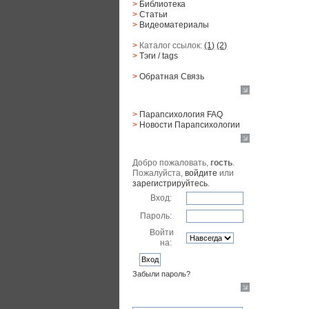
>
Библиотека
>
Статьи
>
Видеоматериалы
>
Каталог ссылок:
(1)
(2)
>
Тэги
/ tags
>
Обратная Cвязь
Материалы
>
Парапсихология FAQ
>
Новости Парапсихологии
Юзер
Добро пожаловать,
гость
.
Пожалуйста,
войдите
или
зарегистрируйтесь
.
Вход:
Пароль:
Войти
на:
Забыли пароль?
Поиск