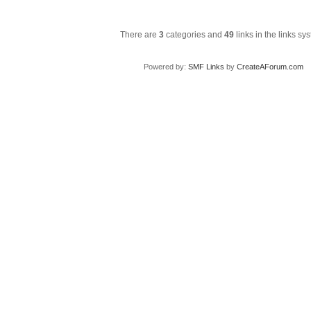
Stats
There are
3
categories and
49
links in the links sy
Powered by:
SMF Links
by
CreateAForum.com