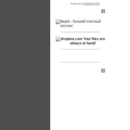
RSPR сотрудничает с:
___________________
___________________
___________________
[+]