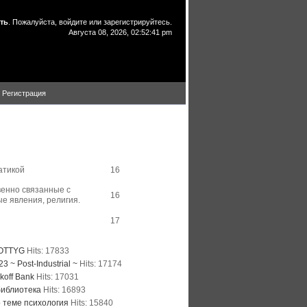
ть
. Пожалуйста,
войдите
или
зарегистрируйтесь
.
Августа 08, 2026, 02:52:41 pm
Регистрация
Total Links
атикой
16
венно связанные с
16
е явления, религия.
17
p Five Visited Links
OTTYG
Hits: 17833
3 ~ Post-Industrial ~
Hits: 17174
koff Bank
Hits: 17031
библиотека
Hits: 16893
о теме психология
Hits: 15840