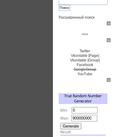
Расширенный поиск
Пожертвовать $
===
Сообщество+
Twitter
Vkontakte [Page]
Vkontakte [Group]
Facebook
GoogleGroup
YouTube
TRNG