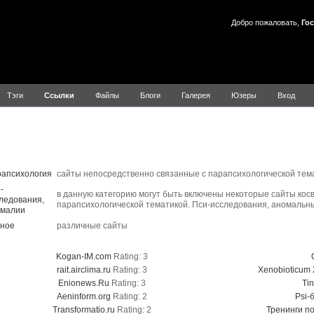
Добро пожаловать,
Гос
Тэги
Ссылки
Файлы
Блоги
Галерея
Юзеры
Вход
Ссылки
Title
Description
апсихология
сайты непосредственно связанные с парапсихологической тем
-
в данную категорию могут быть включены некоторые сайты кос
ледования,
парапсихологической тематикой. Пси-исследования, аномальны
малии
ное
различные сайты
Top Five Rated Links
To
Kogan-IM.com
Rating: 3
rait.airclima.ru
Rating: 3
Xenobioticum 2
Enionews.Ru
Rating: 3
Tin
Aeninform.org
Rating: 2
Psi-
Transformatio.ru
Rating: 2
Тренинги п