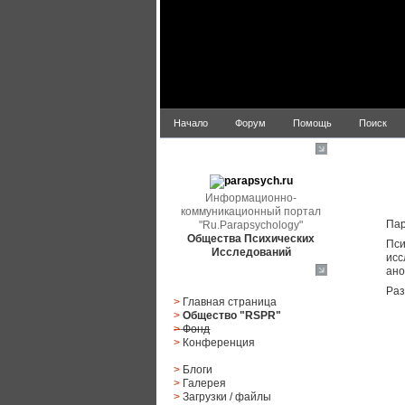
Начало
Форум
Помощь
Поиск
parapsych.ru
Информационно-
коммуникационный портал
Пар
"Ru.Parapsychology"
Общества Психических
Пси
Исследований
исс
ано
Главное меню
Раз
>
Главная страница
>
Общество "RSPR"
>
Фонд
>
Конференция
>
Блоги
>
Галерея
>
Загрузки
/
файлы